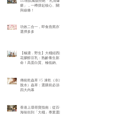
🏋️‍♂️增肌減脂拒絕「乳清爆
瘡」，一樽撐起核心、關節
與線條！
功效二合一，即食燕窩亦可
選擇多多
【極濃．野生】大棧紐西蘭
花膠醇豆乳：熟齡養生新革
命！高蛋白質、極低鈉、零
腥味的天然膠原精華
傳統乾蟲草 VS 凍乾（冷凍
脫水）蟲草：選購前必須看
四大內幕
香港上環尋寶指南：從百年
海味街到「大棧」專業選購