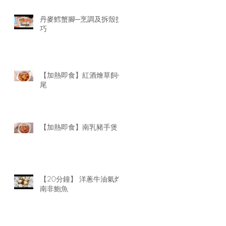
丹麥鱈蟹腳─烹調及拆殼技
巧
【加熱即食】紅酒燴草飼牛
尾
【加熱即食】南乳豬手煲
【20分鐘】 洋蔥牛油氣炸
南非鮑魚