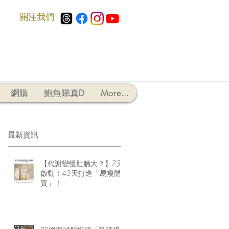
​關注我們
網購
鮑魚睇真D
More...
最新資訊
【代謝變慢肚腩大？】7天
啟動！45天打造「易瘦體
質」！