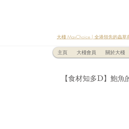
大棧 MaxChoice | 全港領先的
主頁
大棧會員
關於大棧
【食材知多D】鮑魚