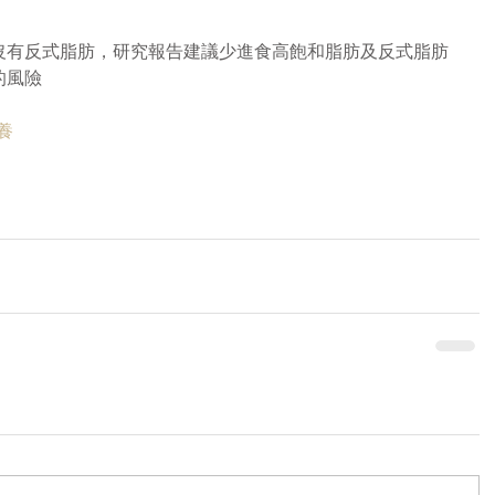
沒有反式脂肪，研究報告建議少進食高飽和脂肪及反式脂肪
的風險
養