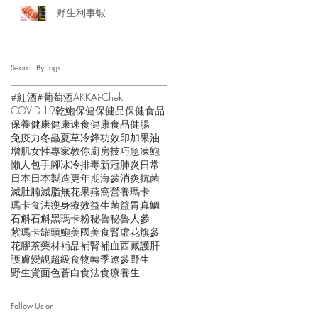
野生利事蝦
Search By Tags
#紅酒
#葡萄酒
AKK
Ai-Chek
COVID-19
乾鮑
保健
保健品
保健食品
保養
健康
健康速食
健康食品
健腸
免疫力
冬蟲夏草
冷鋒
功效
印加果油
增肌
女性
專家教你
廚房技巧
急凍鮑
懶人包
手腳冰冷
排毒
新冠肺炎
日常
日本
日本製造
更年期
海參
消炎抗菌
減肚腩
減脂
無花果
燕窩
營養
瑪卡
瑪卡食法
瘦身
療效
益生菌
益胃
真鯛
石斛
石斛黑瑪卡粉
秘魯
秘魯人參
紫瑪卡
罐頭鮑
美國
美食
腎虛
花旗參
花膠
茶
藥材
補品
補腎
補血
西藏
護肝
護膚
變靚
超級食物
轉季
遼參
野生
野生貨
面色蒼白
食法
食療
養生
Follow Us on