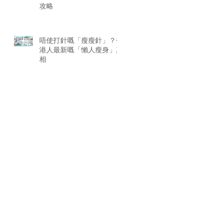
攻略
唔使打針嘅「瘦瘦針」？香
港人最新嘅「懶人瘦身」真
相