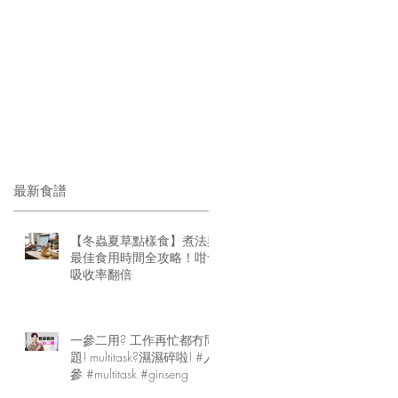
最新食譜
【冬蟲夏草點樣食】煮法與
最佳食用時間全攻略！咁食
吸收率翻倍
一參二用? 工作再忙都冇問
題! multitask?濕濕碎啦! #人
參 #multitask #ginseng