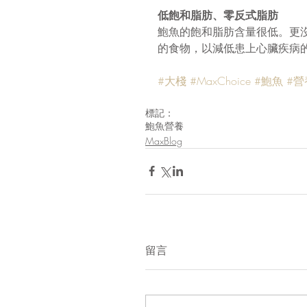
低飽和脂肪、零反式脂肪
鮑魚的飽和脂肪含量很低。更
的食物，以減低患上心臟疾病
#大棧
#MaxChoice
#鮑魚
#營
標記：
鮑魚
營養
MaxBlog
留言