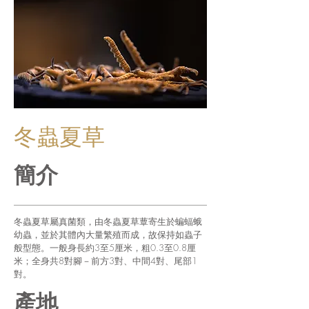
​冬蟲夏草
簡介
冬蟲夏草屬真菌類，由冬蟲夏草蕈寄生於蝙蝠蛾
幼蟲，並於其體內大量繁殖而成，故保持如蟲子
般型態。一般身長約3至5厘米，粗0.3至0.8厘
米；全身共8對腳－前方3對、中間4對、尾部1
對。
產地