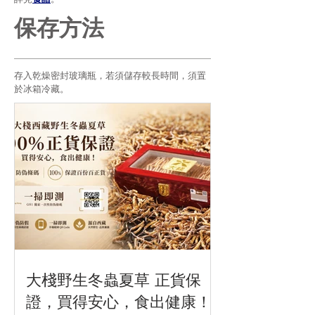
保存方法
存入乾燥密封玻璃瓶，若須儲存較長時間，須置
於冰箱冷藏。
大棧野生冬蟲夏草 正貨保
證，買得安心，食出健康！