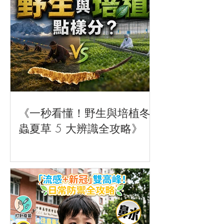
《一秒看懂！野生與培植冬
蟲夏草 5 大辨識全攻略》