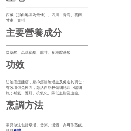
西藏（那曲地區為最佳）、四川、青海、雲南、
甘肅、貴州
主要營養成分
蟲草酸、蟲草多醣、腺苷、多種胺基酸
功效
防治癌症腫瘤，壓抑癌細胞增生及促進其凋亡；
有效增強免疫力，激活自然殺傷細胞即巨噬細
胞；補氣、護肝、抗氧化、降低血脂及血糖。
烹調方法
常見做法包括燉湯、煲粥、浸酒，亦可作蒸飯。
詳見
食譜
。