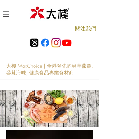
​關注我們
大棧 MaxChoice | 全港領先的蟲草燕窩,
參茸海味, 健康食品專業食材商