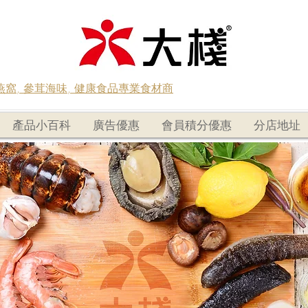
蟲草燕窩, 參茸海味, 健康食品專業食材商
產品小百科
廣告優惠
會員積分優惠
分店地址