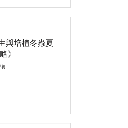
生與培植冬蟲夏
攻略》
營養