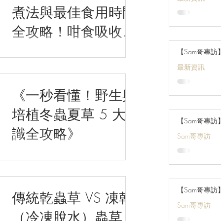
煮法與最佳食用時間
生態，維持消化道屏障健康。 關鍵微量元素 & EGCG 
燃脂精華：加速新陳代謝，發揮雙重燃
全攻略！咁食吸收率
效果進程
翻倍
【Sam哥專
最新資訊
《一秒看懂！野生與
培植冬蟲夏草 5 大辨
【Sam哥專
識全攻略》
Sam哥專訪
【Sam哥專訪
傳統乾蟲草 VS 凍乾
Sam哥專訪
（冷凍脫水）蟲草：