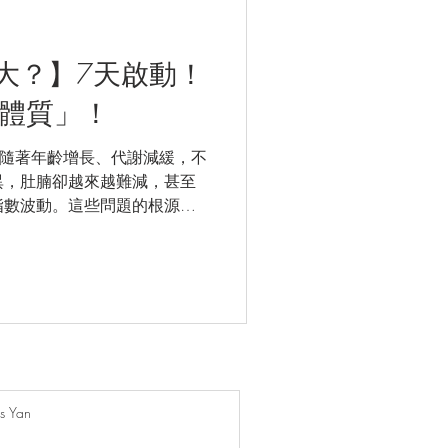
大？】7天啟動！
瘦體質」！
解 隨著年齡增長、代謝減緩，不
異，肚腩卻越來越難減，甚至
指數波動。這些問題的根源，
的瘦身菌種！ 大棧推出
yco-Slim Pro)】，打造專業瘦
生菌與關鍵燃脂精華，從腸道
脂專為渴望改善體態與健康指數的
三大益生菌 協同發揮作用：
KK 菌 / 嗜粘蛋白阿克曼氏菌)：被譽
代謝管理。 50億 B.
s Yan
動物雙歧桿菌)：臨床驗證有助減少脂肪