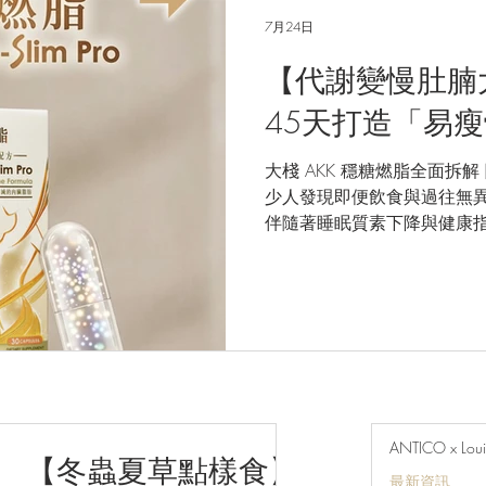
7月24日
【代謝變慢肚腩
45天打造「易
大棧 AKK 穩糖燃脂全面拆
少人發現即便飲食與過往無
伴隨著睡眠質素下降與健康
很可能出在腸道微生態缺少了關鍵
全新【AKK 穩糖燃脂 (AKK Gl
身配方，結合三大科研級益
源頭幫你重塑健康代謝率！ 💡 為什麼選擇大棧 AKK 穩糖
燃脂？ 大棧 AKK 穩糖燃
人士研發，每份含有 400億
300億 Akkermansia (A
為新一代 Slim 菌，專攻內臟脂肪與
ANTICO x Loui
lactis CECT 8145 (
【冬蟲夏草點樣食】
最新資訊
堆積。 50億 B. adolescentis (青春雙歧桿菌)：優化腸道微