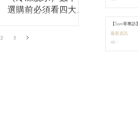
選購前必須看四大內
幕
【Sam哥專
最新資訊
2
3
廣優惠。
©2026 Max Choice Corpor