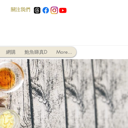
​關注我們
網購
鮑魚睇真D
More...