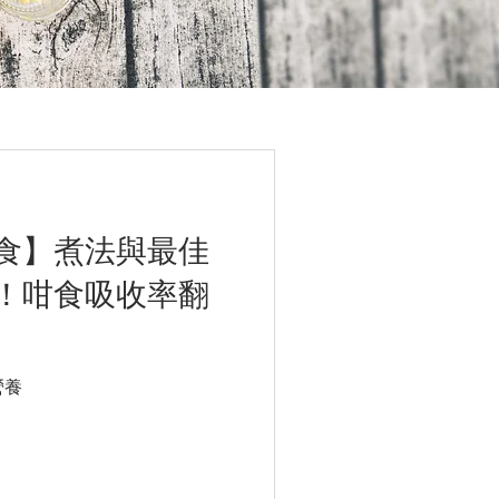
食】煮法與最佳
！咁食吸收率翻
營養