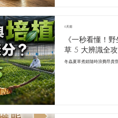
6天前
《一秒看懂！野
草 5 大辨識全
冬蟲夏草煮錯隨時浪費昂貴