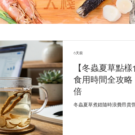
6天前
【冬蟲夏草點樣
食用時間全攻略
倍
冬蟲夏草煮錯隨時浪費昂貴