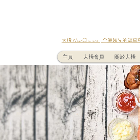
大棧 MaxChoice | 全港領先的
主頁
大棧會員
關於大棧