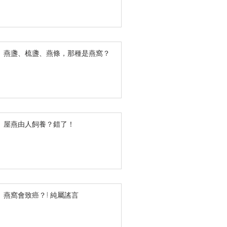
綠茶
脂效果。 🗓️ 45 天
訪】燕盞、梳盞、燕條，那種是燕窩？
訪】屋燕由人飼養？錯了！
】燕窩會致癌？! 純屬謠言