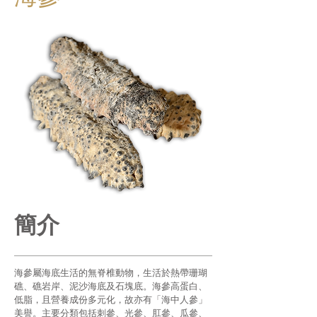
簡介
海參屬海底生活的無脊椎動物，生活於熱帶珊瑚
礁、礁岩岸、泥沙海底及石塊底。海參高蛋白、
低脂，且營養成份多元化，故亦有「海中人參」
美譽。主要分類包括刺參、光參、肛參、瓜參、