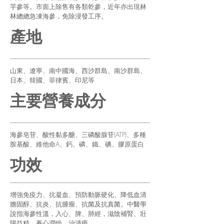
芋參等。市面上除售有各類乾參，近年亦出現林
林總總急凍海參，免除浸發工序。
產地
山東、遼寧、南中國海、西沙群島、南沙群島、
日本、韓國、菲律賓、印尼等
主要營養成分
海參皂苷、酸性黏多醣、三磷酸腺苷(ATP)、多種
胺基酸、維他命A、鈣、磷、鐵、碘、膠原蛋白
功效
增強免疫力、抗凝血、預防動脈硬化、降低血清
膽固醇、抗炎、抗腫瘤、抗菌及抗真菌。中醫學
說指海參性溫，入心、脾、肺經，滋陰補腎、壯
陽益精、養心潤燥、治潰瘍