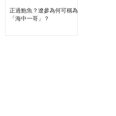
正過鮑魚？遼參為何可稱為
「海中一哥」？