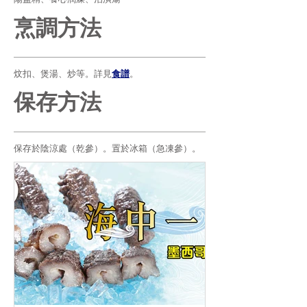
烹調方法
炆扣、煲湯、炒等。詳見
食譜
。
保存方法
保存於陰涼處（乾參）。置於冰箱（急凍參）。