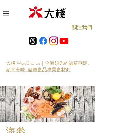
​關注我們
大棧 MaxChoice | 全港領先的蟲草燕窩,
參茸海味, 健康食品專業食材商
海參