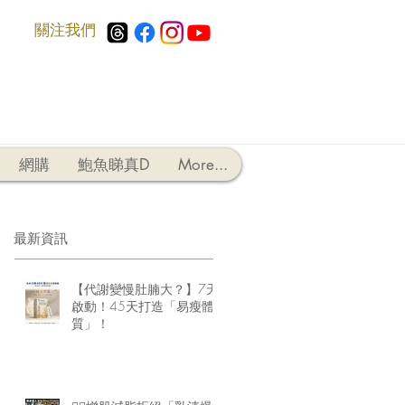
​關注我們
網購
鮑魚睇真D
More...
最新資訊
【代謝變慢肚腩大？】7天
啟動！45天打造「易瘦體
質」！