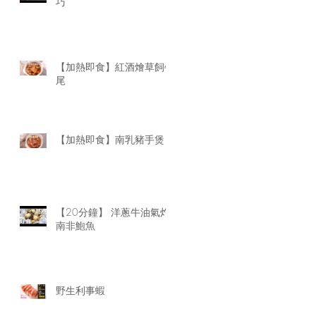
巧
【加熱即食】紅酒燴草飼牛
尾
【加熱即食】南乳豬手煲
【20分鐘】 洋蔥牛油氣炸
南非鮑魚
野生利事蝦