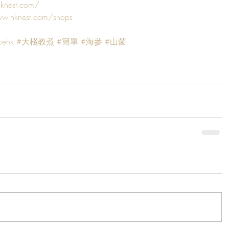
hknest.com/
ww.hknest.com/shops
cehk
#大棧教煮
#簡單
#海參
#山菌