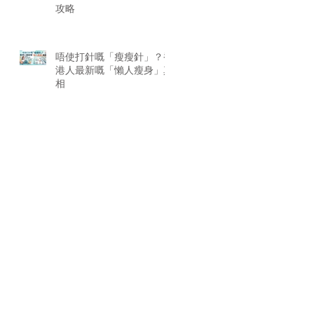
攻略
唔使打針嘅「瘦瘦針」？香
港人最新嘅「懶人瘦身」真
相