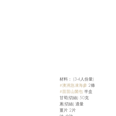
材料： (3-4人份量)
#澳洲急凍海參
 2條
#苗苗山菌包
 半盒
甘荀(切絲) 50克
蔥(切絲) 適量
薑片 2片