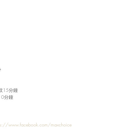
身
炆15分鐘
10分鐘
ps://www.facebook.com/maxchoice