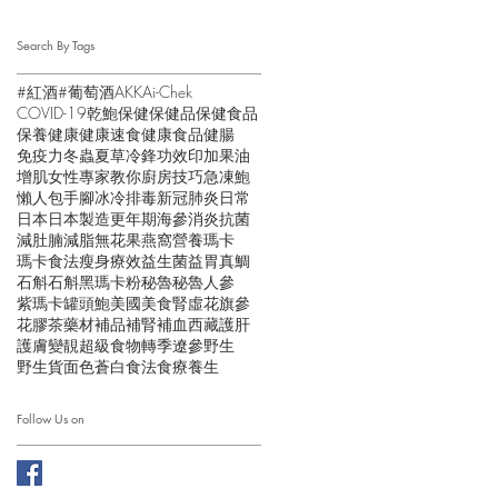
Search By Tags
#紅酒
#葡萄酒
AKK
Ai-Chek
COVID-19
乾鮑
保健
保健品
保健食品
保養
健康
健康速食
健康食品
健腸
免疫力
冬蟲夏草
冷鋒
功效
印加果油
增肌
女性
專家教你
廚房技巧
急凍鮑
懶人包
手腳冰冷
排毒
新冠肺炎
日常
日本
日本製造
更年期
海參
消炎抗菌
減肚腩
減脂
無花果
燕窩
營養
瑪卡
瑪卡食法
瘦身
療效
益生菌
益胃
真鯛
石斛
石斛黑瑪卡粉
秘魯
秘魯人參
紫瑪卡
罐頭鮑
美國
美食
腎虛
花旗參
花膠
茶
藥材
補品
補腎
補血
西藏
護肝
護膚
變靚
超級食物
轉季
遼參
野生
野生貨
面色蒼白
食法
食療
養生
Follow Us on