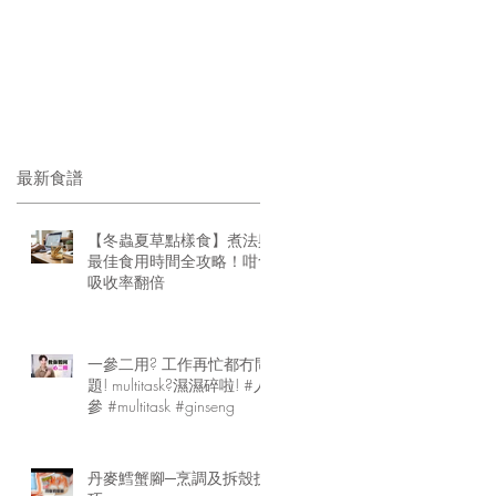
最新食譜
【冬蟲夏草點樣食】煮法與
最佳食用時間全攻略！咁食
吸收率翻倍
一參二用? 工作再忙都冇問
題! multitask?濕濕碎啦! #人
參 #multitask #ginseng
丹麥鱈蟹腳─烹調及拆殼技