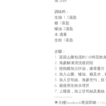
油 少許
調味料：
生抽 1.5湯匙
糖 1茶匙
蠔油 2湯匙
水 適量
生粉 1茶匙
步驟：
1. 苗苗山菌包浸約1小時至軟
2. 海參解凍清洗後切段
3. 燒熱鑊加少許油，爆香薑片
4. 加入山菌、蠔油、糖及水，
5. 加入甘筍絲、海參兜勻，炆
6. 最後用生粉水埋芡
7. 上碟後，加上甘筍絲及蔥絲
-------------------------
🌟大棧Facebook專頁即睇：
htt