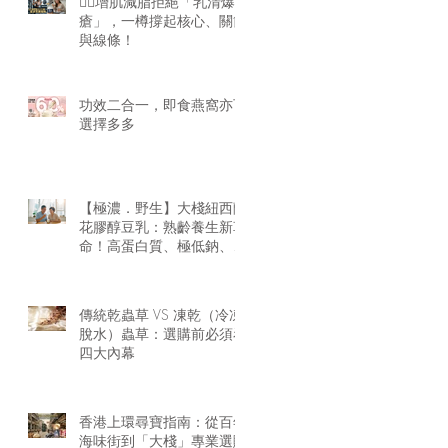
🏋️‍♂️增肌減脂拒絕「乳清爆
瘡」，一樽撐起核心、關節
與線條！
功效二合一，即食燕窩亦可
選擇多多
【極濃．野生】大棧紐西蘭
花膠醇豆乳：熟齡養生新革
命！高蛋白質、極低鈉、零
腥味的天然膠原精華
傳統乾蟲草 VS 凍乾（冷凍
脫水）蟲草：選購前必須看
四大內幕
香港上環尋寶指南：從百年
海味街到「大棧」專業選購