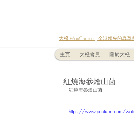
大棧 MaxChoice | 全港領先的
主頁
大棧會員
關於大棧
紅燒海參燴山菌
紅燒海參燴山菌
https://www.youtube.com/wa