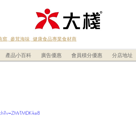
蟲草燕窩, 參茸海味, 健康食品專業食材商
產品小百科
廣告優惠
會員積分優惠
分店地址
tch?v=ZMrTMDK-ke8