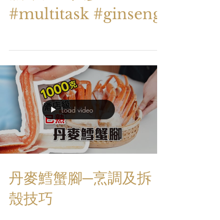
一參二用? 工作再忙都
冇問題! multitask?濕
濕碎啦! #人參
#multitask #ginseng
Load video