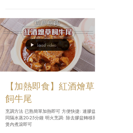
丹麥鱈蟹腳─烹調及拆
殼技巧
Load video
【加熱即食】紅酒燴草