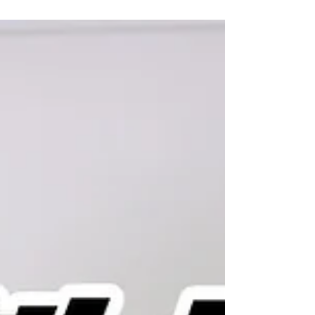
冬蟲夏草煮錯隨時浪費昂貴營養