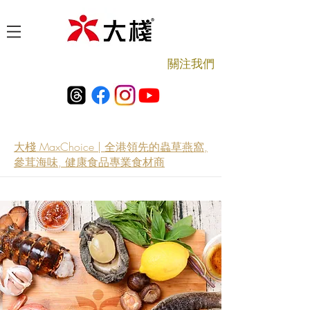
​關注我們
大棧 MaxChoice | 全港領先的蟲草燕窩,
參茸海味, 健康食品專業食材商