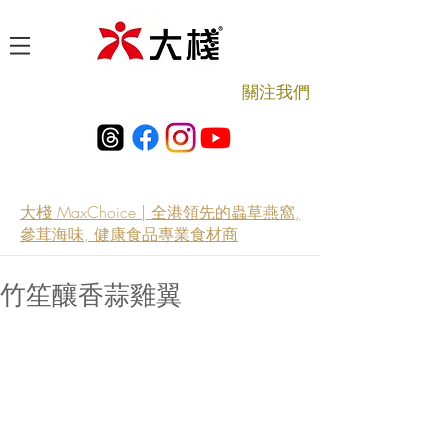
​關注我們
大棧 MaxChoice | 全港領先的蟲草燕窩,
參茸海味, 健康食品專業食材商
竹笙釀香蒜雞翼