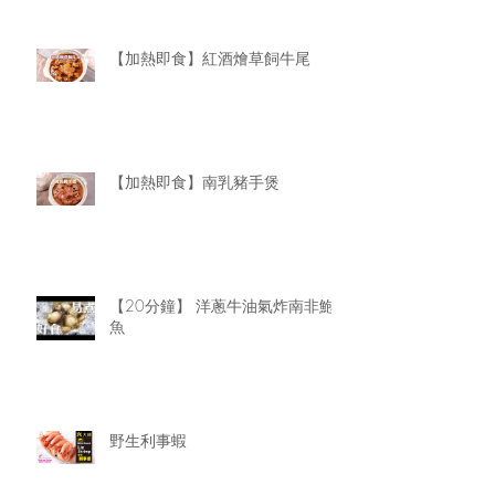
【加熱即食】紅酒燴草飼牛尾
【加熱即食】南乳豬手煲
【20分鐘】 洋蔥牛油氣炸南非鮑
魚
野生利事蝦