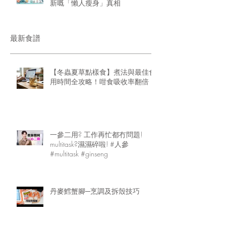
新嘅「懶人瘦身」真相
最新食譜
【冬蟲夏草點樣食】煮法與最佳食
用時間全攻略！咁食吸收率翻倍
一參二用? 工作再忙都冇問題!
multitask?濕濕碎啦! #人參
#multitask #ginseng
丹麥鱈蟹腳─烹調及拆殼技巧