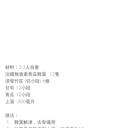
材料：2-3人份量
法國無激素香蒜雞翼  12隻
浸發竹笙 (切小段) 6條
甘筍 12小段
青瓜 12小段
上湯  300毫升
做法： 
雞翼解凍，去骨備用  