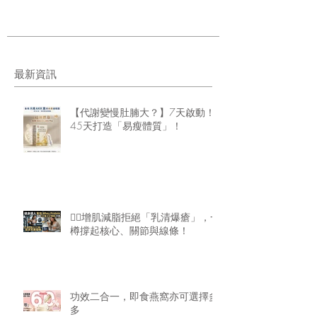
最新資訊
【代謝變慢肚腩大？】7天啟動！
45天打造「易瘦體質」！
🏋️‍♂️增肌減脂拒絕「乳清爆瘡」，一
樽撐起核心、關節與線條！
功效二合一，即食燕窩亦可選擇多
多