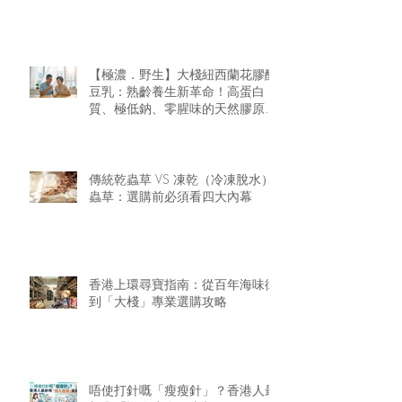
【極濃．野生】大棧紐西蘭花膠醇
豆乳：熟齡養生新革命！高蛋白
質、極低鈉、零腥味的天然膠原精
華
傳統乾蟲草 VS 凍乾（冷凍脫水）
蟲草：選購前必須看四大內幕
香港上環尋寶指南：從百年海味街
到「大棧」專業選購攻略
唔使打針嘅「瘦瘦針」？香港人最