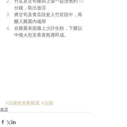
竹笙及甘筍條與上湯一起浸煮約10
分鐘，取出放涼  
將甘筍及青瓜段套入竹笙段中，再
釀入雞翼內備用  
在雞翼表面撒上少許生粉，下鑊以
中慢火煎至香黃熟透即成。 
#法國無激素雞翼
#法國
食譜