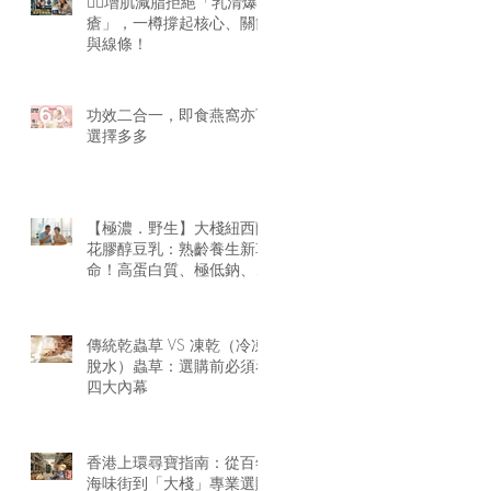
🏋️‍♂️增肌減脂拒絕「乳清爆
瘡」，一樽撐起核心、關節
與線條！
功效二合一，即食燕窩亦可
選擇多多
【極濃．野生】大棧紐西蘭
花膠醇豆乳：熟齡養生新革
命！高蛋白質、極低鈉、零
腥味的天然膠原精華
傳統乾蟲草 VS 凍乾（冷凍
脫水）蟲草：選購前必須看
四大內幕
香港上環尋寶指南：從百年
海味街到「大棧」專業選購