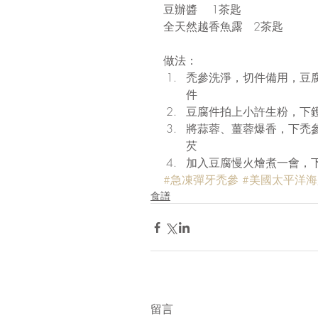
豆辦醬    1茶匙
全天然越香魚露   2茶匙
做法： 
禿參洗淨，切件備用，豆
件  
豆腐件拍上小許生粉，下鑊
將蒜蓉、薑蓉爆香，下禿參
芡  
加入豆腐慢火燴煮一會，
#急凍彈牙禿參
#美國太平洋海
食譜
留言