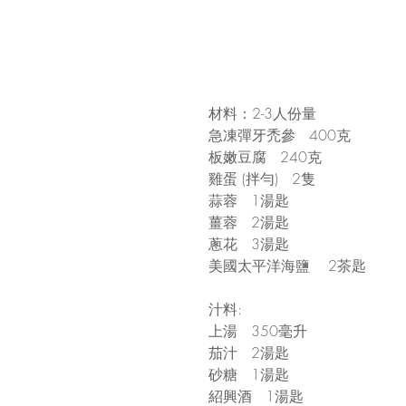
材料：2-3人份量
急凍彈牙禿參   400克
板嫩豆腐   240克
雞蛋 (拌勻)   2隻
蒜蓉   1湯匙
薑蓉   2湯匙
蔥花   3湯匙
美國太平洋海鹽    2茶匙
汁料:
上湯   350毫升
茄汁   2湯匙
砂糖   1湯匙
紹興酒   1湯匙