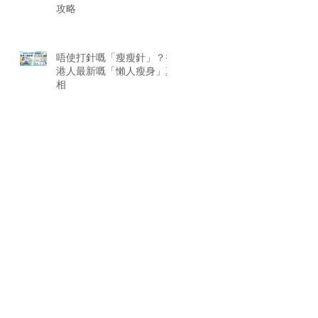
攻略
唔使打針嘅「瘦瘦針」？香
港人最新嘅「懶人瘦身」真
相