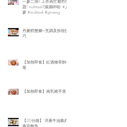
一參二用? 工作再忙都冇問
題! multitask?濕濕碎啦! #人
參 #multitask #ginseng
丹麥鱈蟹腳─烹調及拆殼技
巧
【加熱即食】紅酒燴草飼牛
尾
【加熱即食】南乳豬手煲
【20分鐘】 洋蔥牛油氣炸
南非鮑魚