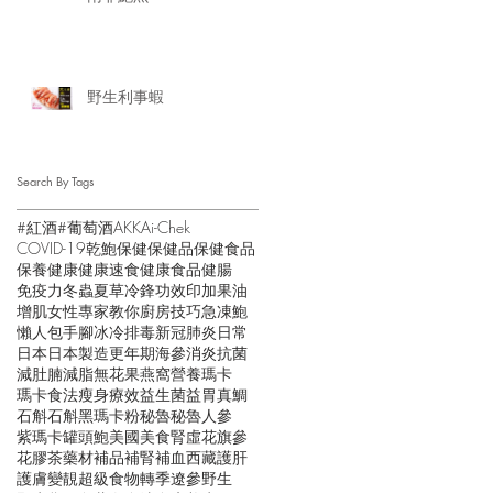
野生利事蝦
Search By Tags
#紅酒
#葡萄酒
AKK
Ai-Chek
COVID-19
乾鮑
保健
保健品
保健食品
保養
健康
健康速食
健康食品
健腸
免疫力
冬蟲夏草
冷鋒
功效
印加果油
增肌
女性
專家教你
廚房技巧
急凍鮑
懶人包
手腳冰冷
排毒
新冠肺炎
日常
日本
日本製造
更年期
海參
消炎抗菌
減肚腩
減脂
無花果
燕窩
營養
瑪卡
瑪卡食法
瘦身
療效
益生菌
益胃
真鯛
石斛
石斛黑瑪卡粉
秘魯
秘魯人參
紫瑪卡
罐頭鮑
美國
美食
腎虛
花旗參
花膠
茶
藥材
補品
補腎
補血
西藏
護肝
護膚
變靚
超級食物
轉季
遼參
野生