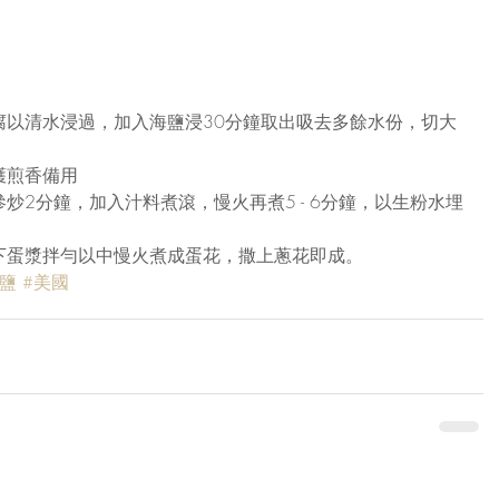
腐以清水浸過，加入海鹽浸30分鐘取出吸去多餘水份，切大
煎香備用  
炒2分鐘，加入汁料煮滾，慢火再煮5 - 6分鐘，以生粉水埋
下蛋漿拌勻以中慢火煮成蛋花，撒上蔥花即成。 
鹽
#美國