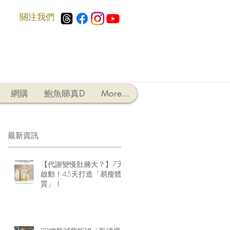
​關注我們
網購
鮑魚睇真D
More...
最新資訊
【代謝變慢肚腩大？】7天
啟動！45天打造「易瘦體
質」！