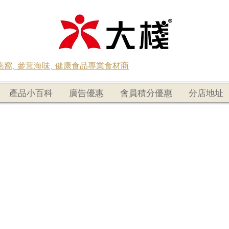
蟲草燕窩, 參茸海味, 健康食品專業食材商
產品小百科
廣告優惠
會員積分優惠
分店地址