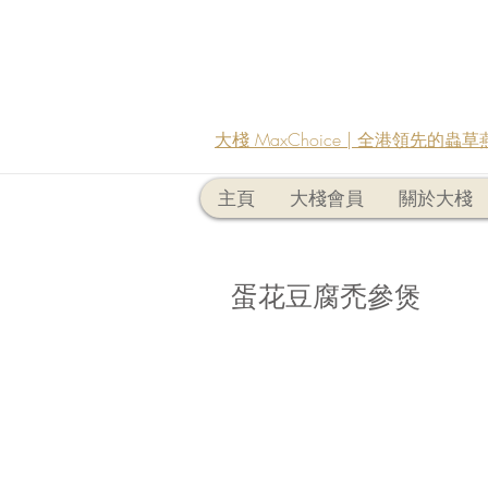
大棧 MaxChoice | 全港領先的
主頁
大棧會員
關於大棧
蛋花豆腐禿參煲