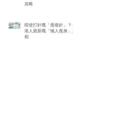
攻略
唔使打針嘅「瘦瘦針」？香
港人最新嘅「懶人瘦身」真
相