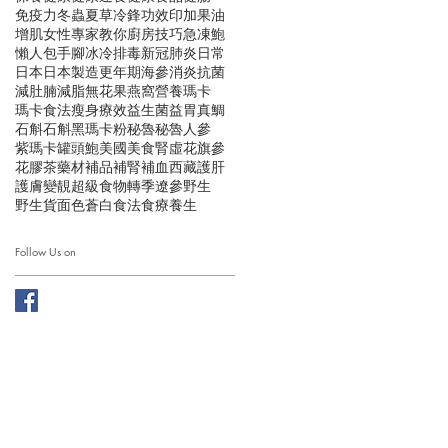
免疫力
冬蟲夏草
冷鋒
功效
印加果油
增肌
女性
專家教你
廚房技巧
急凍鮑
懶人包
手腳冰冷
排毒
新冠肺炎
日常
日本
日本製造
更年期
海參
消炎抗菌
減肚腩
減脂
無花果
燕窩
營養
瑪卡
瑪卡食法
瘦身
療效
益生菌
益胃
真鯛
石斛
石斛黑瑪卡粉
秘魯
秘魯人參
紫瑪卡
罐頭鮑
美國
美食
腎虛
花旗參
花膠
茶
藥材
補品
補腎
補血
西藏
護肝
護膚
變靚
超級食物
轉季
遼參
野生
野生貨
面色蒼白
食法
食療
養生
Follow Us on
ation Limited. ALL RIGHTS RESERVED.