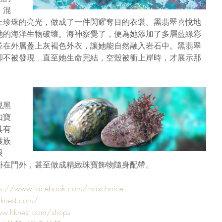
，混
上珍珠的亮光，做成了一件閃耀奪目的衣裳。黑翡翠喜悅地
她的海洋生物破壞。海神察覺了，便為她添加了多層藍綠彩
並在外層蓋上灰褐色外衣，讓她能自然融入岩石中。黑翡翠
卻不被發現…直至她生命完結，空殼被衝上岸時，才展示那
現黑
如寶
具有
護族
眼
掛在門外，甚至做成精緻珠寶飾物隨身配帶。
ps://www.facebook.com/maxchoice
hknest.com/
ww.hknest.com/shops