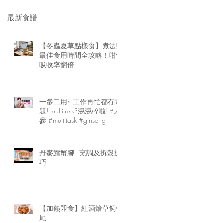
最新食譜
【冬蟲夏草點樣食】煮法與
最佳食用時間全攻略！咁食
吸收率翻倍
一參二用? 工作再忙都冇問
題! multitask?濕濕碎啦! #人
參 #multitask #ginseng
丹麥鱈蟹腳─烹調及拆殼技
巧
【加熱即食】紅酒燴草飼牛
尾