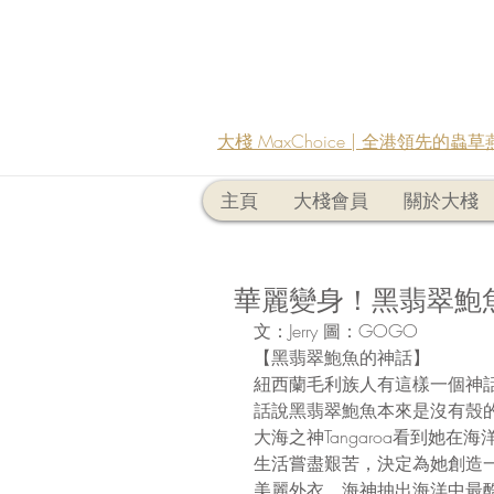
大棧 MaxChoice | 全港領先的
主頁
大棧會員
關於大棧
華麗變身！黑翡翠鮑
文：Jerry 圖：GOGO
【黑翡翠鮑魚的神話】
紐西蘭毛利族人有這樣一個神
話說黑翡翠鮑魚本來是沒有殼
大海之神Tangaroa看到她在海
生活嘗盡艱苦，決定為她創造
美麗外衣。海神抽出海洋中最