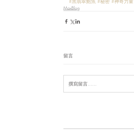
#黑翡翠鮑魚
#秘密
#神奇力量
MaxBlog
留言
撰寫留言......