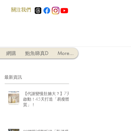
​關注我們
網購
鮑魚睇真D
More...
最新資訊
【代謝變慢肚腩大？】7天
啟動！45天打造「易瘦體
質」！