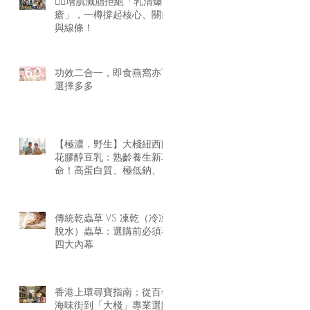
🏋️‍♂️增肌減脂拒絕「乳清爆
瘡」，一樽撐起核心、關節
與線條！
功效二合一，即食燕窩亦可
選擇多多
【極濃．野生】大棧紐西蘭
花膠醇豆乳：熟齡養生新革
命！高蛋白質、極低鈉、零
腥味的天然膠原精華
傳統乾蟲草 VS 凍乾（冷凍
脫水）蟲草：選購前必須看
四大內幕
香港上環尋寶指南：從百年
海味街到「大棧」專業選購