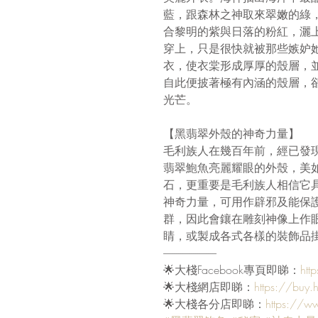
藍，跟森林之神取來翠嫩的綠
合黎明的紫與日落的粉紅，灑
穿上，只是很快就被那些嫉妒
衣，使衣棠形成厚厚的殼層，
自此便披著極有內涵的殼層，
光芒。
【黑翡翠外殼的神奇力量】
毛利族人在幾百年前，經已發
翡翠鮑魚亮麗耀眼的外殼，美
石，更重要是毛利族人相信它
神奇力量，可用作辟邪及能保
群，因此會鑲在雕刻神像上作
睛，或製成各式各樣的裝飾品
-------------------------
🌟大棧Facebook專頁即睇：
htt
🌟大棧網店即睇：
https://buy.
🌟大棧各分店即睇：
https://w