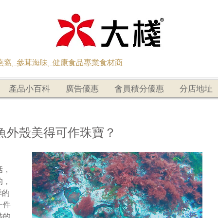
蟲草燕窩, 參茸海味, 健康食品專業食材商
產品小百科
廣告優惠
會員積分優惠
分店地址
魚外殼美得可作珠寶？
話，
的，
洋的
一件
酷的