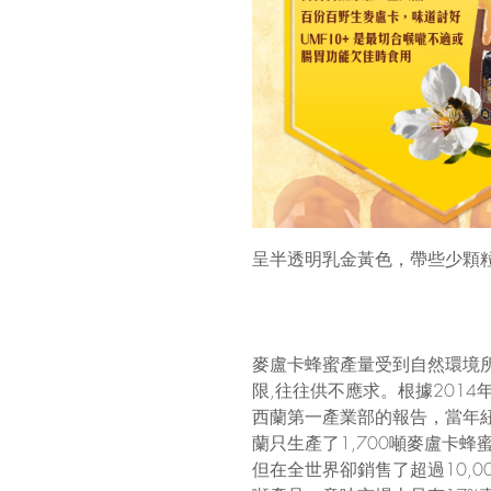
呈半透明乳金黃色，帶些少顆
麥盧卡蜂蜜產量受到自然環境
限,往往供不應求。根據2014
西蘭第一產業部的報告，當年
蘭只生產了1,700噸麥盧卡蜂
但在全世界卻銷售了超過10,00