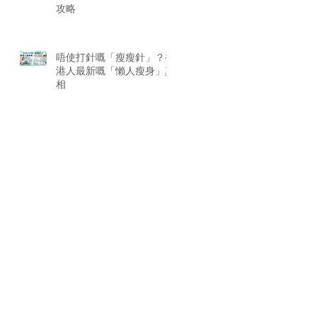
攻略
唔使打針嘅「瘦瘦針」？香
港人最新嘅「懶人瘦身」真
相