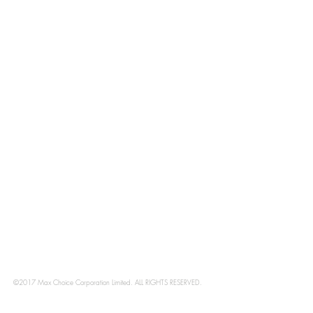
廣優惠。
©2026 Max Choice Corpor
©2017 Max Choice Corporation Limited. ALL RIGHTS RESERVED.