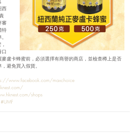
真
紐西
負責
評審
菌特
準。
蜜，
養口
買麥盧卡蜂蜜前，必須選擇有商譽的商店，並檢查樽上是否
準，避免買入假貨。
ps://www.facebook.com/maxchoice
hknest.com/
ww.hknest.com/shops
#UMF