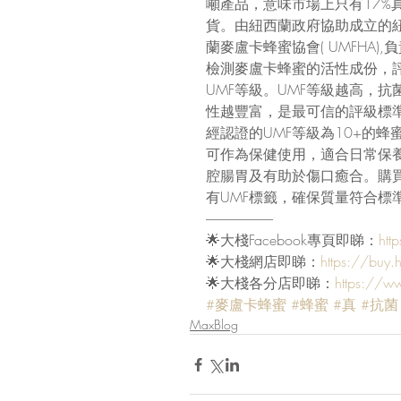
噸產品，意味市場上只有17%
貨。由紐西蘭政府協助成立的
蘭麥盧卡蜂蜜協會( UMFHA),
檢測麥盧卡蜂蜜的活性成份，
UMF等級。UMF等級越高，抗
性越豐富，是最可信的評級標
經認證的UMF等級為10+的蜂
可作為保健使用，適合日常保
腔腸胃及有助於傷口癒合。購
有UMF標籤，確保質量符合標
-------------------------
🌟大棧Facebook專頁即睇：
htt
🌟大棧網店即睇：
https://buy.
🌟大棧各分店即睇：
https://w
#麥盧卡蜂蜜
#蜂蜜
#真
#抗菌
MaxBlog