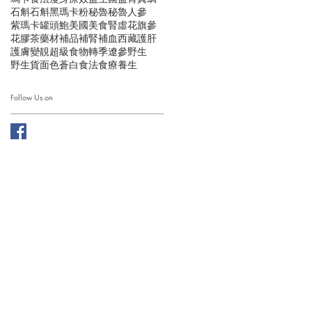
石斛
石斛黑瑪卡粉
秘魯
秘魯人參
紫瑪卡
罐頭鮑
美國
美食
腎虛
花旗參
花膠
茶
藥材
補品
補腎
補血
西藏
護肝
護膚
變靚
超級食物
轉季
遼參
野生
野生貨
面色蒼白
食法
食療
養生
Follow Us on
ation Limited. ALL RIGHTS RESERVED.