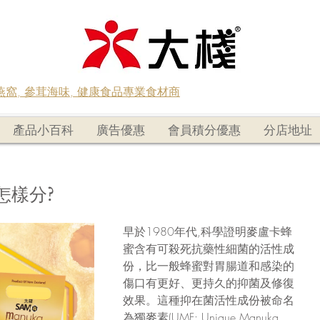
蟲草燕窩, 參茸海味, 健康食品專業食材商
產品小百科
廣告優惠
會員積分優惠
分店地址
怎樣分?
早於1980年代,科學證明麥盧卡蜂
蜜含有可殺死抗藥性細菌的活性成
份，比一般蜂蜜對胃腸道和感染的
傷口有更好、更持久的抑菌及修復
效果。這種抑在菌活性成份被命名
為獨麥素(UMF: Unique Manuka 