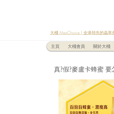
大棧 MaxChoice | 全港領先的
主頁
大棧會員
關於大棧
真?假?麥盧卡蜂蜜 要