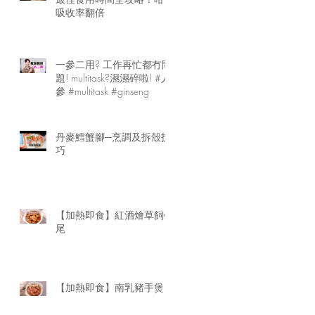
吸收率翻倍
一參二用? 工作再忙都冇問
題! multitask?濕濕碎啦! #人
參 #multitask #ginseng
丹麥鱈蟹腳─烹調及拆殼技
巧
【加熱即食】紅酒燴草飼牛
尾
【加熱即食】南乳豬手煲