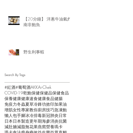
【20分鐘】 洋蔥牛油氣炸
南非鮑魚
野生利事蝦
Search By Tags
#紅酒
#葡萄酒
AKK
Ai-Chek
COVID-19
乾鮑
保健
保健品
保健食品
保養
健康
健康速食
健康食品
健腸
免疫力
冬蟲夏草
冷鋒
功效
印加果油
增肌
女性
專家教你
廚房技巧
急凍鮑
懶人包
手腳冰冷
排毒
新冠肺炎
日常
日本
日本製造
更年期
海參
消炎抗菌
減肚腩
減脂
無花果
燕窩
營養
瑪卡
瑪卡食法
瘦身
療效
益生菌
益胃
真鯛