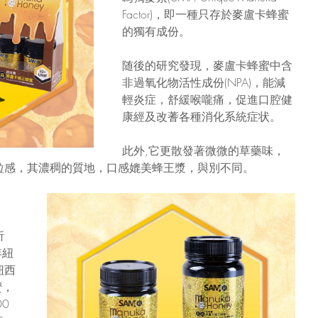
Factor)，即一種只存於麥盧卡蜂蜜
的獨有成份。
随後的研究發現，麥盧卡蜂蜜中含
非過氧化物活性成份(NPA)，能減
輕炎症，舒緩喉嚨痛，促進口腔健
康經及改蓍各種消化系統症状。
此外,它更散發著微微的草藥味，
粒感，其濃稠的質地，口感媲美蜂王漿，與別不同。
所
年紐
紐西
蜜，
0