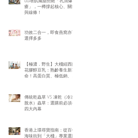
🏋️‍♂️增肌減脂拒絕「乳清爆
瘡」，一樽撐起核心、關節
與線條！
功效二合一，即食燕窩亦可
選擇多多
【極濃．野生】大棧紐西蘭
花膠醇豆乳：熟齡養生新革
命！高蛋白質、極低鈉、零
腥味的天然膠原精華
傳統乾蟲草 VS 凍乾（冷凍
脫水）蟲草：選購前必須看
四大內幕
香港上環尋寶指南：從百年
海味街到「大棧」專業選購