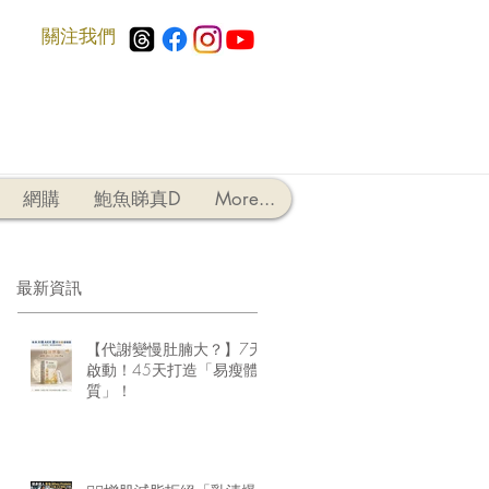
​關注我們
網購
鮑魚睇真D
More...
最新資訊
【代謝變慢肚腩大？】7天
啟動！45天打造「易瘦體
質」！