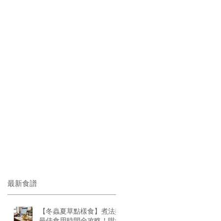
最新食譜
【冬蟲夏草點樣食】煮法與
最佳食用時間全攻略！咁食