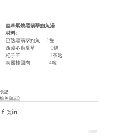
蟲草燜燒黑翡翠鮑魚湯
材料:
已熟黑翡翠鮑魚    1隻
西藏冬蟲夏草        10條
杞子王                   1茶匙
泰國桂圓肉            4粒
食譜
鮑魚睇真D