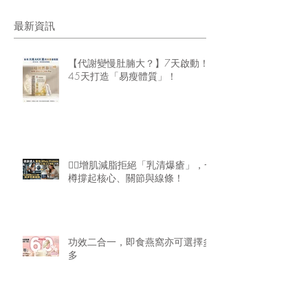
最新資訊
【代謝變慢肚腩大？】7天啟動！
45天打造「易瘦體質」！
🏋️‍♂️增肌減脂拒絕「乳清爆瘡」，一
樽撐起核心、關節與線條！
功效二合一，即食燕窩亦可選擇多
多