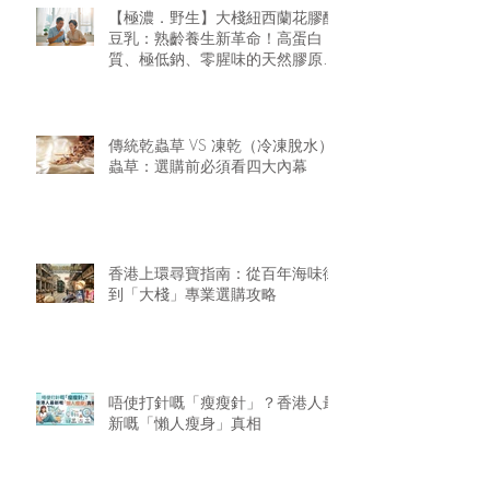
【極濃．野生】大棧紐西蘭花膠醇
豆乳：熟齡養生新革命！高蛋白
質、極低鈉、零腥味的天然膠原精
華
傳統乾蟲草 VS 凍乾（冷凍脫水）
蟲草：選購前必須看四大內幕
香港上環尋寶指南：從百年海味街
到「大棧」專業選購攻略
唔使打針嘅「瘦瘦針」？香港人最
新嘅「懶人瘦身」真相