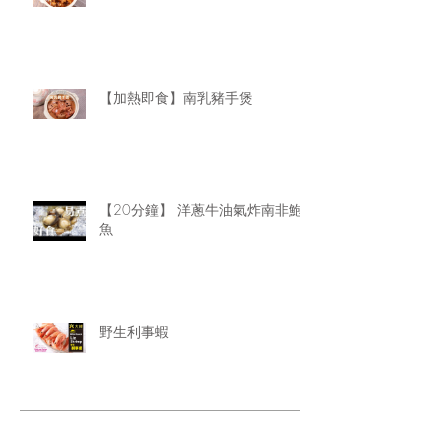
【加熱即食】南乳豬手煲
【20分鐘】 洋蔥牛油氣炸南非鮑
魚
野生利事蝦