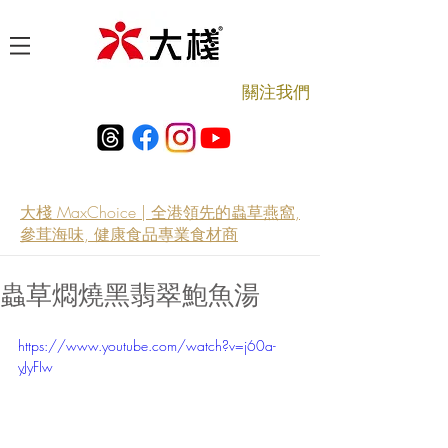
​關注我們
大棧 MaxChoice | 全港領先的蟲草燕窩,
參茸海味, 健康食品專業食材商
蟲草燜燒黑翡翠鮑魚湯
https://www.youtube.com/watch?v=j60a-
yJyFIw