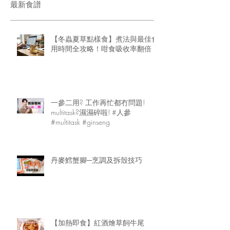
最新食譜
【冬蟲夏草點樣食】煮法與最佳食
用時間全攻略！咁食吸收率翻倍
一參二用? 工作再忙都冇問題!
multitask?濕濕碎啦! #人參
#multitask #ginseng
丹麥鱈蟹腳─烹調及拆殼技巧
【加熱即食】紅酒燴草飼牛尾