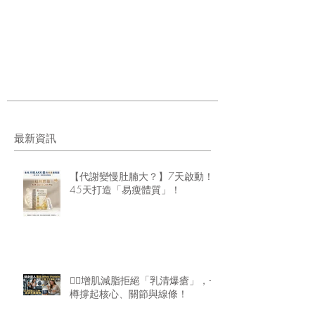
最新資訊
【代謝變慢肚腩大？】7天啟動！
45天打造「易瘦體質」！
🏋️‍♂️增肌減脂拒絕「乳清爆瘡」，一
樽撐起核心、關節與線條！