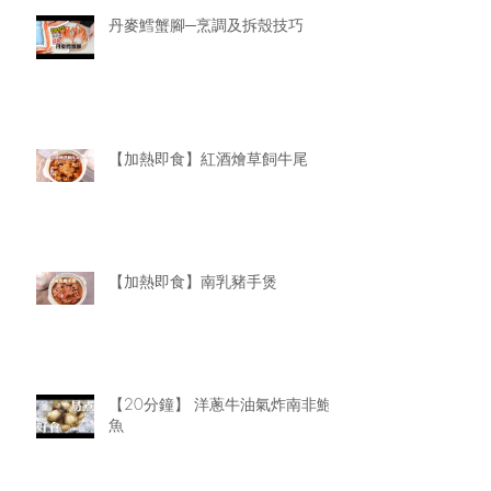
丹麥鱈蟹腳─烹調及拆殼技巧
【加熱即食】紅酒燴草飼牛尾
【加熱即食】南乳豬手煲
【20分鐘】 洋蔥牛油氣炸南非鮑
魚