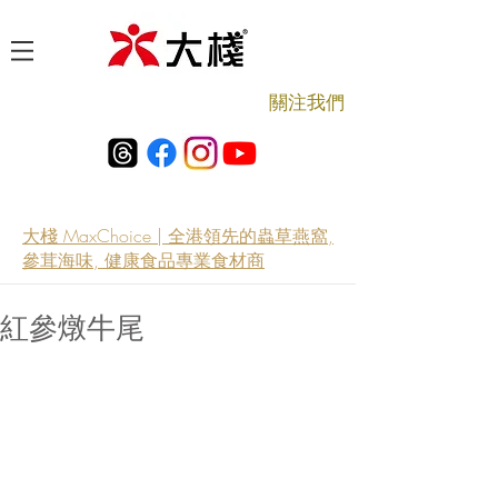
​關注我們
大棧 MaxChoice | 全港領先的蟲草燕窩,
參茸海味, 健康食品專業食材商
紅參燉牛尾