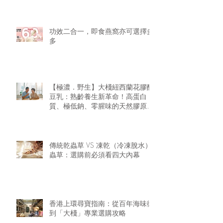
功效二合一，即食燕窩亦可選擇多
多
【極濃．野生】大棧紐西蘭花膠醇
豆乳：熟齡養生新革命！高蛋白
質、極低鈉、零腥味的天然膠原精
華
傳統乾蟲草 VS 凍乾（冷凍脫水）
蟲草：選購前必須看四大內幕
香港上環尋寶指南：從百年海味街
到「大棧」專業選購攻略