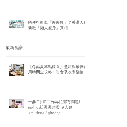
唔使打針嘅「瘦瘦針」？香港人最
新嘅「懶人瘦身」真相
最新食譜
【冬蟲夏草點樣食】煮法與最佳食
用時間全攻略！咁食吸收率翻倍
一參二用? 工作再忙都冇問題!
multitask?濕濕碎啦! #人參
#multitask #ginseng