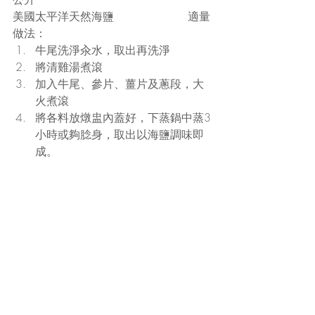
美國太平洋天然海鹽                     適量
做法： 
牛尾洗淨汆水，取出再洗淨  
將清雞湯煮滾  
加入牛尾、參片、薑片及蔥段，大
火煮滾  
將各料放燉盅內蓋好，下蒸鍋中蒸3
小時或夠腍身，取出以海鹽調味即
成。 