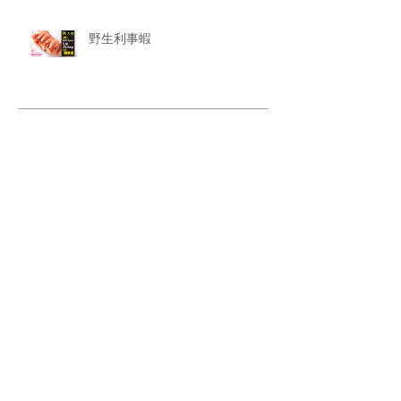
野生利事蝦