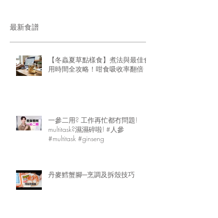
最新食譜
【冬蟲夏草點樣食】煮法與最佳食
用時間全攻略！咁食吸收率翻倍
一參二用? 工作再忙都冇問題!
multitask?濕濕碎啦! #人參
#multitask #ginseng
丹麥鱈蟹腳─烹調及拆殼技巧