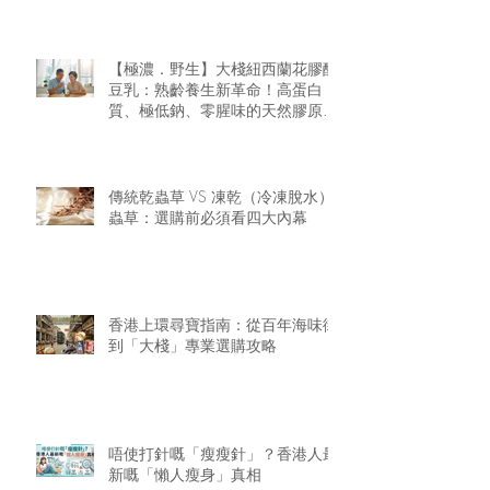
【極濃．野生】大棧紐西蘭花膠醇
豆乳：熟齡養生新革命！高蛋白
質、極低鈉、零腥味的天然膠原精
華
傳統乾蟲草 VS 凍乾（冷凍脫水）
蟲草：選購前必須看四大內幕
香港上環尋寶指南：從百年海味街
到「大棧」專業選購攻略
唔使打針嘅「瘦瘦針」？香港人最
新嘅「懶人瘦身」真相