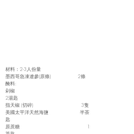
材料：2-3人份量
墨西哥急凍遼參(原條)                  2條
醃料:                                              
剁椒                                                 
2湯匙
指天椒 (切碎)                                3隻
美國太平洋天然海鹽                     半茶
匙
原蔗糖                                             1
茶匙