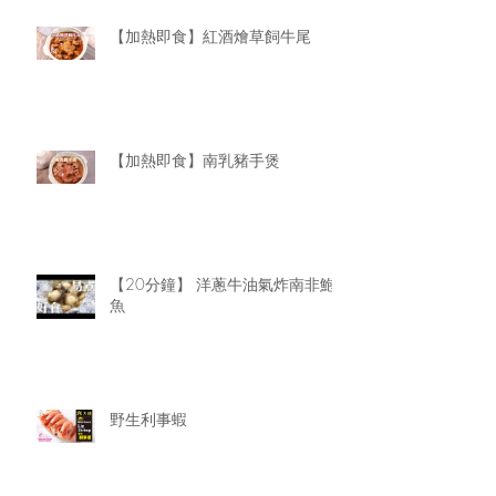
【加熱即食】紅酒燴草飼牛尾
【加熱即食】南乳豬手煲
【20分鐘】 洋蔥牛油氣炸南非鮑
魚
野生利事蝦