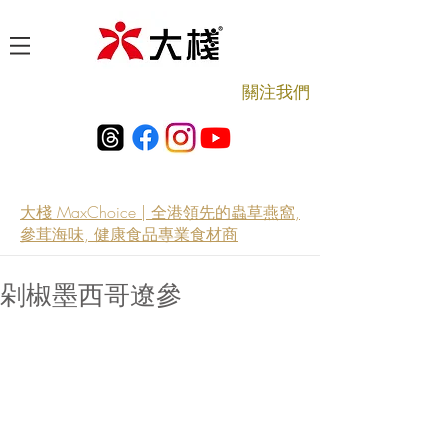
​關注我們
大棧 MaxChoice | 全港領先的蟲草燕窩,
參茸海味, 健康食品專業食材商
剁椒墨西哥遼參