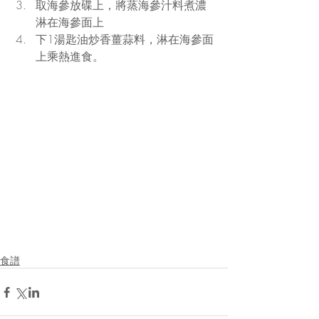
取海參放碟上，將蒸海參汁料煮濃
淋在海參面上  
下1湯匙油炒香薑蒜料，淋在海參面
上乘熱進食。 
食譜