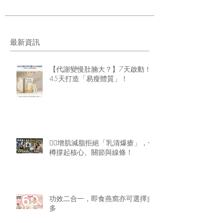
最新資訊
【代謝變慢肚腩大？】7天啟動！
45天打造「易瘦體質」！
🏋️‍♂️增肌減脂拒絕「乳清爆瘡」，一
樽撐起核心、關節與線條！
功效二合一，即食燕窩亦可選擇多
多