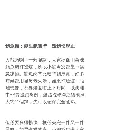
鮑魚篇：涮生鮑需時　熟鮑快靚正
入戲肉喇！一般嚟講，大家梗係用急凍
鮑魚嚟打邊爐，所以小編今次都集中講
急凍鮑。鮑魚肉質比較堅韌厚實，好多
時候都用嚟煲老火湯，如果打邊爐，唔
難想像，都要烚返咁上下時間。以澳洲
中BB青邊鮑為例，建議洗乾淨之後涮煮
大約半個鐘，先可以確保完全煮熟。
但係要食得暢快，梗係夾完一件又一件
最爽！如果講求效率，小編就建議大家