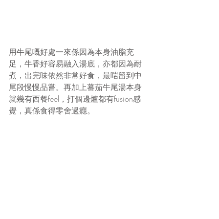
用牛尾嘅好處一來係因為本身油脂充
足，牛香好容易融入湯底，亦都因為耐
煮，出完味依然非常好食，最啱留到中
尾段慢慢品嘗。再加上蕃茄牛尾湯本身
就幾有西餐feel，打個邊爐都有fusion感
覺，真係食得零舍過癮。