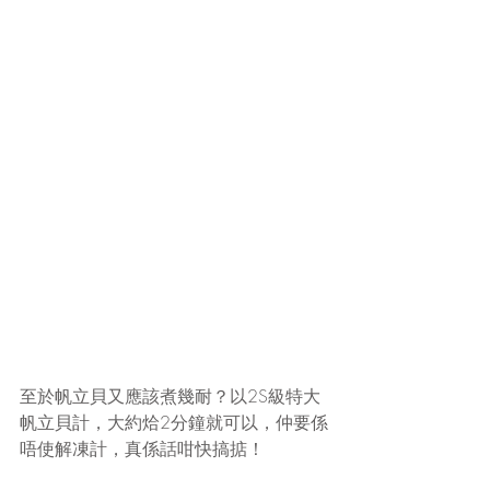
至於帆立貝又應該煮幾耐？以2S級特大
帆立貝計，大約烚2分鐘就可以，仲要係
唔使解凍計，真係話咁快搞掂！