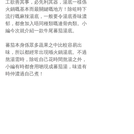
工欲善其事，必先利其器，湯底一樣係
火鍋嘅基本而最關鍵嘅地方！除咗時下
流行嘅麻辣湯底，一般要令湯底香味濃
郁，都會加入唔同種類嘅連骨肉類。小
編今次就介紹一款牛尾蕃茄湯底。
蕃茄本身係眾多蔬果之中比較容易出
味，所以都經常出現喺火鍋湯底。不過
熬湯需時，除咗自己花時間熬湯之外，
小編有時都會用啲現成蕃茄湯，味道有
時仲濃過自己煮！