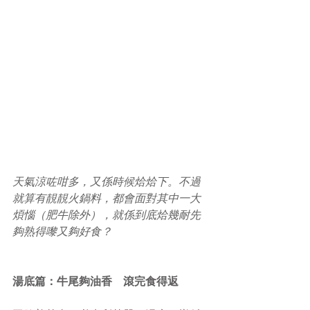
天氣涼咗咁多，又係時候烚烚下。不過
就算有靚靚火鍋料，都會面對其中一大
煩惱（肥牛除外），就係到底烚幾耐先
夠熟得嚟又夠好食？
湯底篇：牛尾夠油香　滾完食得返