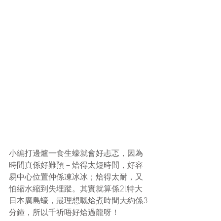
小編打邊爐一食生蠔就會好忐忑，因為
時間真係好難預－烚得太短時間，好容
易中心位置仲係凍冰冰；烚得太耐，又
怕縮水縮到失埋蹤。其實就算係2L特大
日本廣島蠔，最理想嘅烚煮時間大約係3
分鐘，所以千祈唔好烚過龍呀！