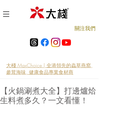
​關注我們
大棧 MaxChoice | 全港領先的蟲草燕窩,
參茸海味, 健康食品專業食材商
【火鍋涮煮大全】打邊爐烚
生料煮多久？一文看懂！