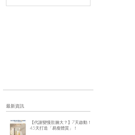
最新資訊
【代謝變慢肚腩大？】7天啟動！
45天打造「易瘦體質」！