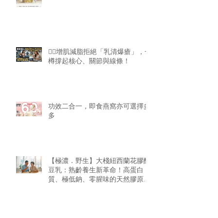
🏋️‍♂️增肌減脂拒絕「乳清爆瘡」，一
樽撐起核心、關節與線條！
功效二合一，即食燕窩亦可選擇多
多
【極濃．野生】大棧紐西蘭花膠醇
豆乳：熟齡養生新革命！高蛋白
質、極低鈉、零腥味的天然膠原精
華
傳統乾蟲草 VS 凍乾（冷凍脫水）