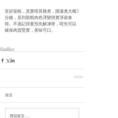
至於龍蝦，其實唔算難煮，開邊煮大概3
分鐘，見到龍蝦肉色澤變得實淨就食
得。不過記得要預先解凍呀，咁先可以
確保肉質堅實，美味可口。
MaxBlog
留言
撰寫留言......