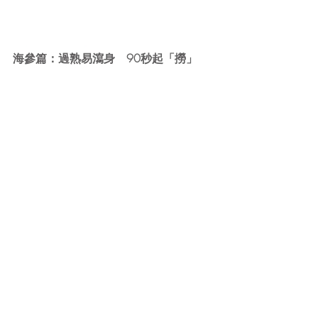
海參篇：過熟易瀉身　90秒起「撈」