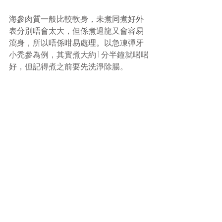
海參肉質一般比較軟身，未煮同煮好外
表分別唔會太大，但係煮過龍又會容易
瀉身，所以唔係咁易處理。以急凍彈牙
小禿參為例，其實煮大約1分半鐘就啱啱
好，但記得煮之前要先洗淨除腸。