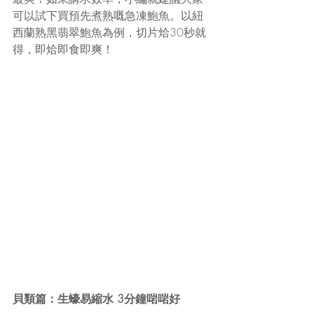
可以試下買預先煮熟嘅急凍鮑魚。以紐
西蘭熟黑翡翠鮑魚為例，切片烚30秒就
得，即烚即食即爽！
貝類篇：生蠔易縮水 3分鐘啱啱好