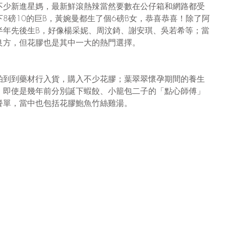
不少新進星媽，最新鮮滾熱辣當然要數在公仔箱和網路都受
8磅10的巨B，黃婉曼都生了個6磅B女，恭喜恭喜！除了阿
半年先後生B，好像楊采妮、周汶錡、謝安琪、吳若希等；當
良方，但花膠也是其中一大的熱門選擇。
拍到到藥材行入貨，購入不少花膠；葉翠翠懷孕期間的養生
；即使是幾年前分別誕下蝦餃、小籠包二子的「點心師傅」
餐單，當中也包括花膠鮑魚竹絲雞湯。