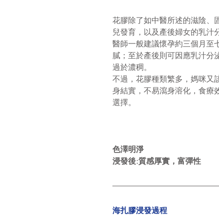
花膠除了如中醫所述的滋陰、
兒發育，以及產後婦女的乳汁
醫師一般建議懷孕約三個月至
膩；至於產後則可因應乳汁分
過於濃稠。
不過，花膠種類繁多，媽咪又
身結實，不易瀉身溶化，食療
選擇。
色澤明淨
浸發後:質感厚實，富彈性
海扎膠浸發過程