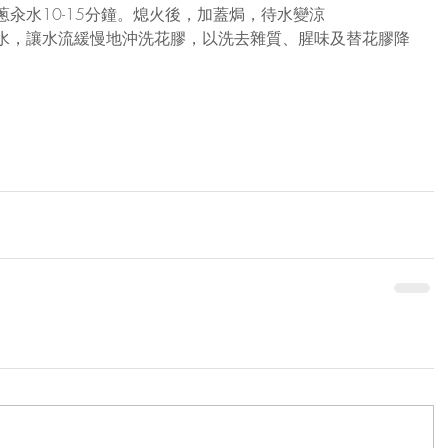
蔥汆水10-15分鐘。熄火後，加蓋焗，待水變涼
喉水，讓水流緩慢地沖洗花膠，以洗去雜質、腥味及替花膠降