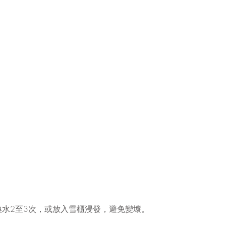
間換水2至3次，或放入雪櫃浸發，避免變壞。