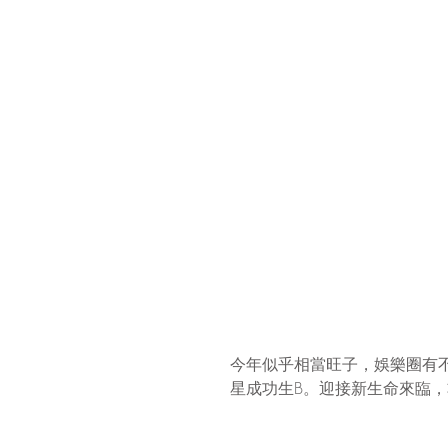
今年似乎相當旺子，娛樂圈有
星成功生B。迎接新生命來臨