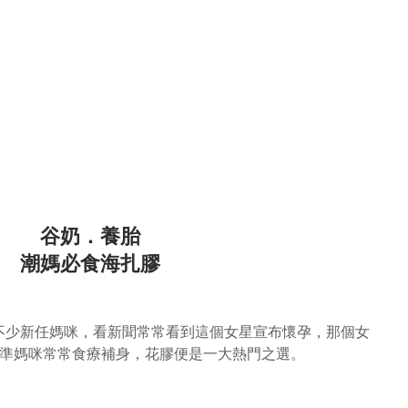
谷奶．養胎
潮媽必食海扎膠
不少新任媽咪，看新聞常常看到這個女星宣布懷孕，那個女
，準媽咪常常食療補身，花膠便是一大熱門之選。