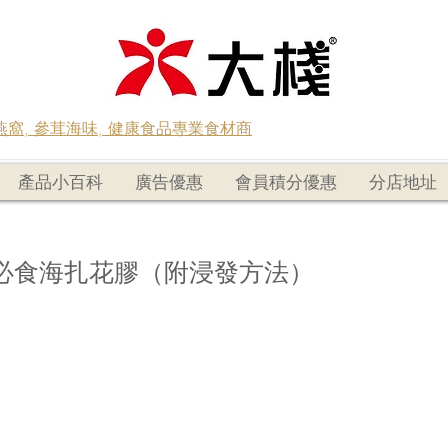
蟲草燕窩, 參茸海味, 健康食品專業食材商
產品小百科
廣告優惠
會員積分優惠
分店地址
必食海扎花膠（附浸發方法）