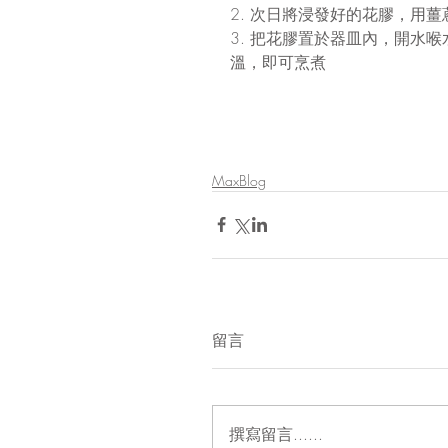
2. 次日將浸發好的花膠，用薑
3. 把花膠置於器皿內，開水
溫，即可烹煮
MaxBlog
留言
撰寫留言......