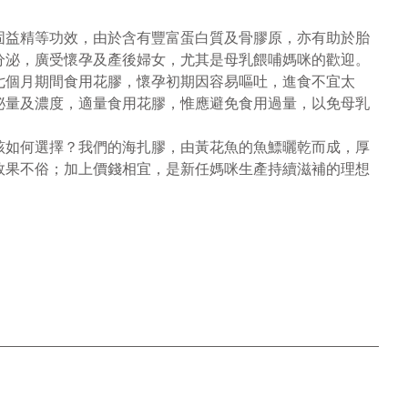
固益精等功效，由於含有豐富蛋白質及骨膠原，亦有助於胎
分泌，廣受懷孕及產後婦女，尤其是母乳餵哺媽咪的歡迎。
七個月期間食用花膠，懷孕初期因容易嘔吐，進食不宜太
泌量及濃度，適量食用花膠，惟應避免食用過量，以免母乳
該如何選擇？我們的海扎膠，由黃花魚的魚鰾曬乾而成，厚
效果不俗；加上價錢相宜，是新任媽咪生產持續滋補的理想