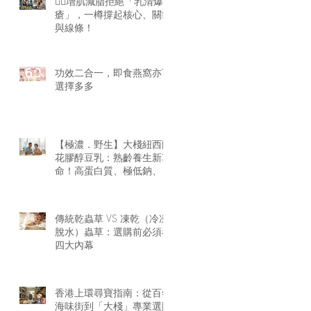
🏋️‍♂️增肌減脂拒絕「乳清爆
瘡」，一樽撐起核心、關節
與線條！
功效二合一，即食燕窩亦可
選擇多多
【極濃．野生】大棧紐西蘭
花膠醇豆乳：熟齡養生新革
命！高蛋白質、極低鈉、零
腥味的天然膠原精華
傳統乾蟲草 VS 凍乾（冷凍
脫水）蟲草：選購前必須看
四大內幕
香港上環尋寶指南：從百年
海味街到「大棧」專業選購