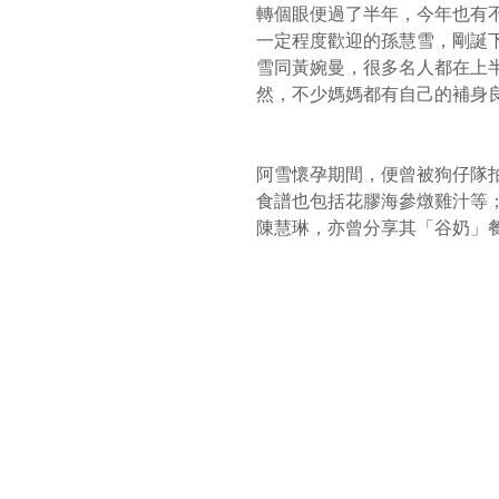
轉個眼便過了半年，今年也有
一定程度歡迎的孫慧雪，剛誕下
雪同黃婉曼，很多名人都在上
然，不少媽媽都有自己的補身
阿雪懷孕期間，便曾被狗仔隊
食譜也包括花膠海參燉雞汁等
陳慧琳，亦曾分享其「谷奶」