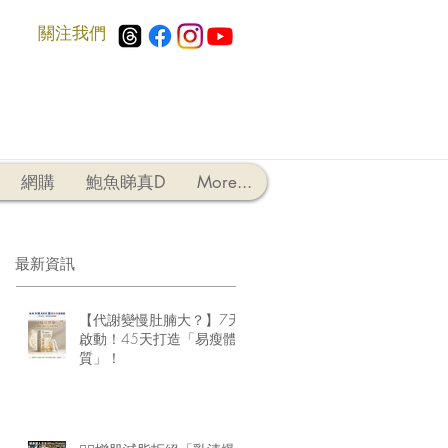
​關注我們
網購
鮑魚睇真D
More...
最新資訊
【代謝變慢肚腩大？】7天
啟動！45天打造「易瘦體
質」！