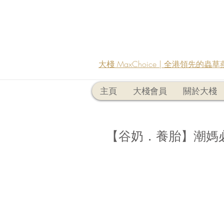
大棧 MaxChoice | 全港領先的
主頁
大棧會員
關於大棧
【谷奶．養胎】潮媽