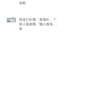
攻略
唔使打針嘅「瘦瘦針」？香
港人最新嘅「懶人瘦身」真
相