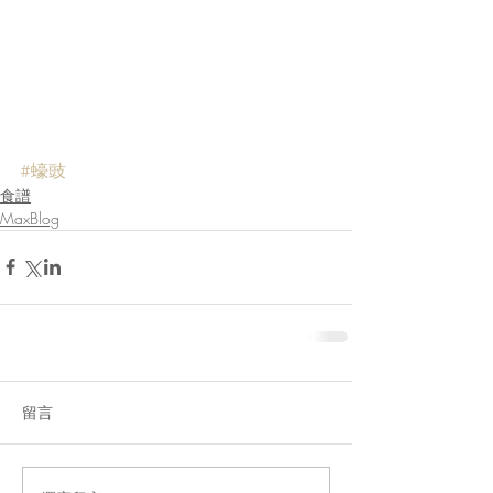
#蠔豉
食譜
MaxBlog
留言