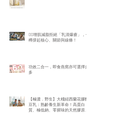
🏋️‍♂️增肌減脂拒絕「乳清爆瘡」，一
樽撐起核心、關節與線條！
功效二合一，即食燕窩亦可選擇多
多
【極濃．野生】大棧紐西蘭花膠醇
豆乳：熟齡養生新革命！高蛋白
質、極低鈉、零腥味的天然膠原精
華