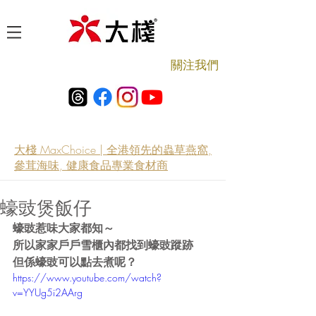
​關注我們
大棧 MaxChoice | 全港領先的蟲草燕窩,
參茸海味, 健康食品專業食材商
蠔豉煲飯仔
蠔豉惹味大家都知～
所以家家戶戶雪櫃內都找到蠔豉蹤跡
但係蠔豉可以點去煮呢？
https://www.youtube.com/watch?
v=YYUg5i2AArg