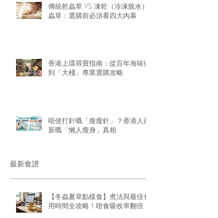
傳統乾蟲草 VS 凍乾（冷凍脫水）
蟲草：選購前必須看四大內幕
香港上環尋寶指南：從百年海味街
到「大棧」專業選購攻略
唔使打針嘅「瘦瘦針」？香港人最
新嘅「懶人瘦身」真相
最新食譜
【冬蟲夏草點樣食】煮法與最佳食
用時間全攻略！咁食吸收率翻倍