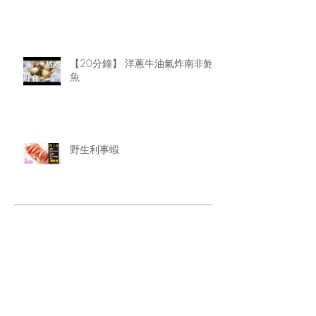
【20分鐘】 洋蔥牛油氣炸南非鮑
魚
野生利事蝦