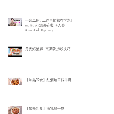
一參二用? 工作再忙都冇問題!
multitask?濕濕碎啦! #人參
#multitask #ginseng
丹麥鱈蟹腳─烹調及拆殼技巧
【加熱即食】紅酒燴草飼牛尾
【加熱即食】南乳豬手煲