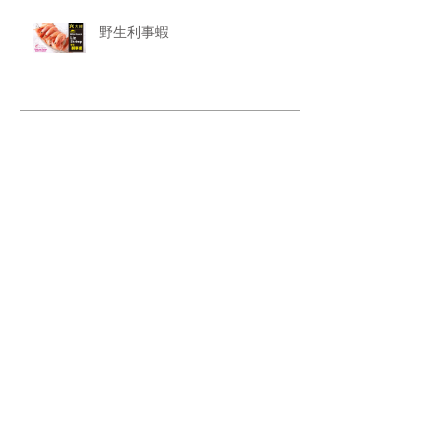
野生利事蝦