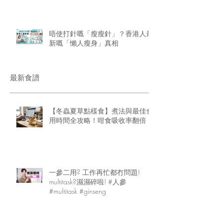
唔使打針嘅「瘦瘦針」？香港人最
新嘅「懶人瘦身」真相
最新食譜
【冬蟲夏草點樣食】煮法與最佳食
用時間全攻略！咁食吸收率翻倍
一參二用? 工作再忙都冇問題!
multitask?濕濕碎啦! #人參
#multitask #ginseng