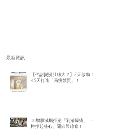
最新資訊
【代謝變慢肚腩大？】7天啟動！
45天打造「易瘦體質」！
🏋️‍♂️增肌減脂拒絕「乳清爆瘡」，一
樽撐起核心、關節與線條！