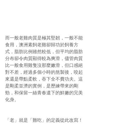
而一般老雞肉質是極其堅韌，一般不能
食用，澳洲素飼老雞卻歸功於飼養方
式，脂肪比例雖然較低，但平均的脂肪
分布卻令肉質顯得較為爽滑，儘管肉質
比一般食用雞隻沒那麼嫩滑，但口感絕
對不差，經過多個小時的熬製後，咬起
來還是帶點柔軟，吞下全不費功夫。這
是剛柔並濟的實例，是歷練帶來的剛
勁，和保留一絲青春遺下的鮮嫩的完美
化身。
「老」就是「難吃」的定義從此改寫！