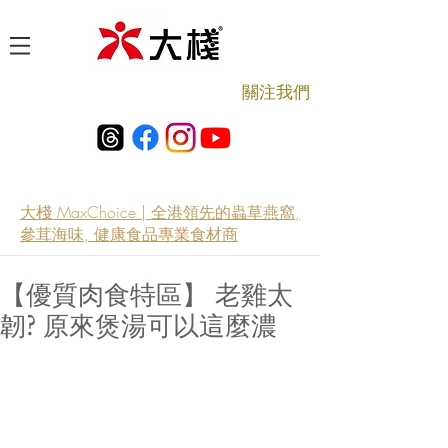
​關注我們
大棧 MaxChoice | 全港領先的蟲草燕窩,
參茸海味, 健康食品專業食材商
【優質肉食特區】 老雞太
韌? 原來煲湯可以這麼濃