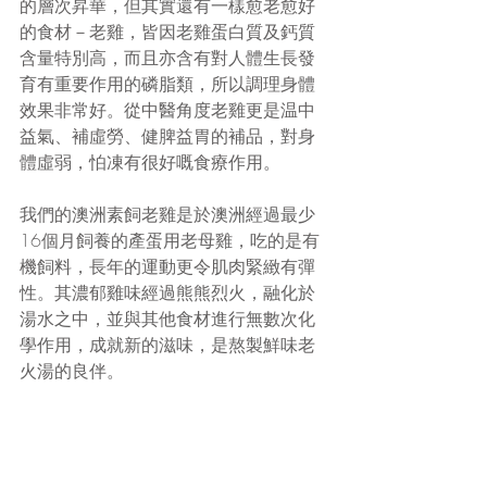
的層次昇華，但其實還有一樣愈老愈好
的食材－老雞，皆因老雞蛋白質及鈣質
含量特別高，而且亦含有對人體生長發
育有重要作用的磷脂類，所以調理身體
效果非常好。從中醫角度老雞更是温中
益氣、補虛勞、健脾益胃的補品，對身
體虛弱，怕凍有很好嘅食療作用。
我們的澳洲素飼老雞是於澳洲經過最少
16個月飼養的產蛋用老母雞，吃的是有
機飼料，長年的運動更令肌肉緊緻有彈
性。其濃郁雞味經過熊熊烈火，融化於
湯水之中，並與其他食材進行無數次化
學作用，成就新的滋味，是熬製鮮味老
火湯的良伴。