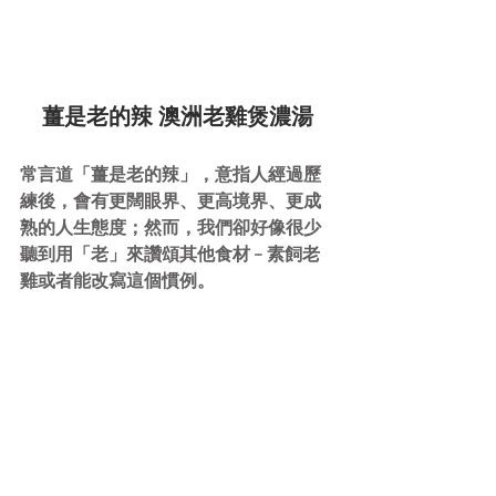
薑是老的辣 澳洲老雞煲濃湯
常言道「薑是老的辣」，意指人經過歷
練後，會有更闊眼界、更高境界、更成
熟的人生態度；然而，我們卻好像很少
聽到用「老」來讚頌其他食材 -- 素飼老
雞或者能改寫這個慣例。