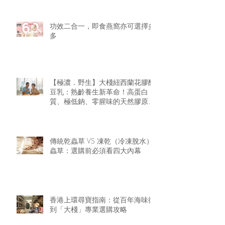
功效二合一，即食燕窩亦可選擇多
多
【極濃．野生】大棧紐西蘭花膠醇
豆乳：熟齡養生新革命！高蛋白
質、極低鈉、零腥味的天然膠原精
華
傳統乾蟲草 VS 凍乾（冷凍脫水）
蟲草：選購前必須看四大內幕
香港上環尋寶指南：從百年海味街
到「大棧」專業選購攻略