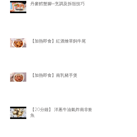
丹麥鱈蟹腳─烹調及拆殼技巧
【加熱即食】紅酒燴草飼牛尾
【加熱即食】南乳豬手煲
【20分鐘】 洋蔥牛油氣炸南非鮑
魚