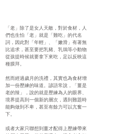
「老」除了是女人天敵，對於食材，人
們也生怕「老」就是「難吃」的代名
詞，因此對「年輕」、「嫩滑」有著無
比追求，甚至要把乳豬、乳鴿等小動物
從孩提時候就要拿下來吃，足以反映這
種膜拜。
然而經過歲月的洗禮，其實也為食材增
加一份歷練的味道。諺語常說，「薑是
老的辣」，說的就是歷練為人的眼界、
境界提高到一個新的層次，遇到難題時
能夠做到不卑，甚至有餘力可以亢奮一
下。
或者大家只聯想到薑才配得上歷練帶來