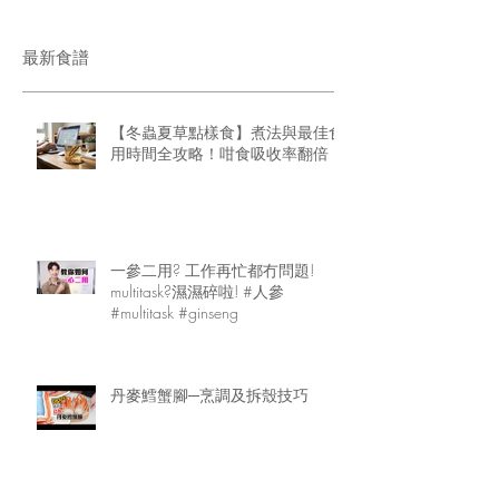
最新食譜
【冬蟲夏草點樣食】煮法與最佳食
用時間全攻略！咁食吸收率翻倍
一參二用? 工作再忙都冇問題!
multitask?濕濕碎啦! #人參
#multitask #ginseng
丹麥鱈蟹腳─烹調及拆殼技巧