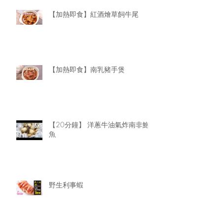
【加熱即食】紅酒燴草飼牛尾
【加熱即食】南乳豬手煲
【20分鐘】 洋蔥牛油氣炸南非鮑
魚
野生利事蝦