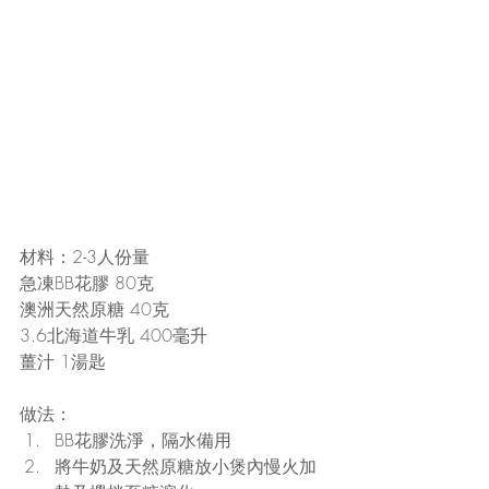
材料：2-3人份量
急凍BB花膠 80克
澳洲天然原糖 40克
3.6北海道牛乳 400毫升
薑汁 1湯匙
做法： 
BB花膠洗淨，隔水備用  
將牛奶及天然原糖放小煲內慢火加