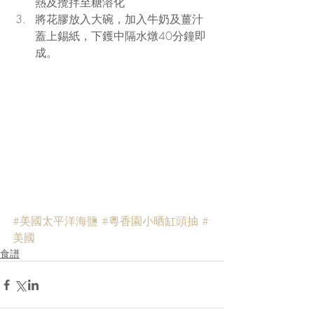
熱及攪拌至糖溶化  
將花膠放入大碗，加入牛奶及薑汁
蓋上錫紙，下鑊中隔水燉40分鐘即
成。 
#美國太平洋海鹽
#粵香園小晒缸頭抽
#
美國
食譜