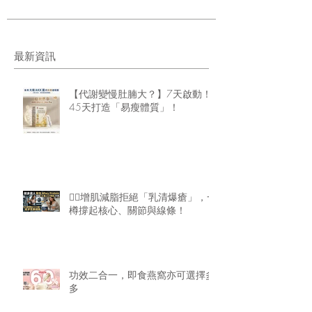
最新資訊
【代謝變慢肚腩大？】7天啟動！
45天打造「易瘦體質」！
🏋️‍♂️增肌減脂拒絕「乳清爆瘡」，一
樽撐起核心、關節與線條！
功效二合一，即食燕窩亦可選擇多
多