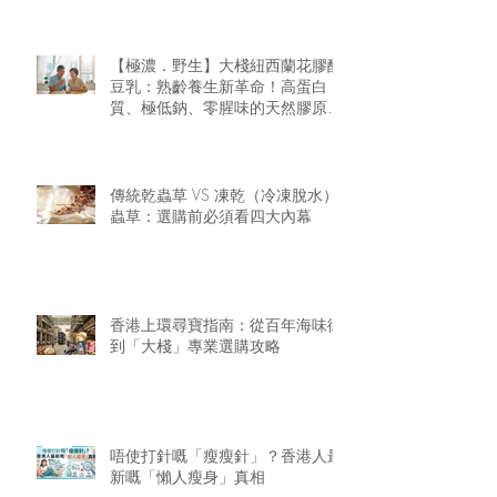
【極濃．野生】大棧紐西蘭花膠醇
豆乳：熟齡養生新革命！高蛋白
質、極低鈉、零腥味的天然膠原精
華
傳統乾蟲草 VS 凍乾（冷凍脫水）
蟲草：選購前必須看四大內幕
香港上環尋寶指南：從百年海味街
到「大棧」專業選購攻略
唔使打針嘅「瘦瘦針」？香港人最
新嘅「懶人瘦身」真相