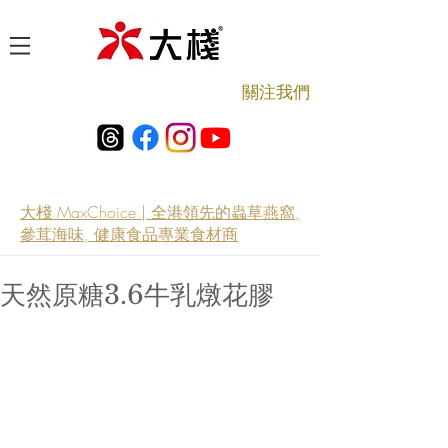
​關注我們
大棧 MaxChoice | 全港領先的蟲草燕窩,
參茸海味, 健康食品專業食材商
天然原糖3.6牛乳燉花膠