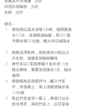
美國太平洋海鹽   少許
印尼白胡椒粉   少許
生粉   少許
做法： 
將燕窩以溫水浸發3小時，期間要換
水2-3次，並揉開成絲條，用300毫
升開水燉20分鐘，離火待涼後隔水 
龍蝦洗淨取肉，抹乾身切小粒以少
許生粉、海鹽及胡椒粉醃味  
將竹笙以2茶匙檸檬汁加水浸15分
鐘去雜味，重覆泡浸換水2次，隔水
備用  
將龍蝦肉及燕窩拌勻，釀入竹笙
中，排放碟上，淋上清雞湯隔水蒸
10分鐘  
取起竹笙放另一碟上，將湯汁以生
粉水埋芡，淋回竹笙上，以芫荽裝