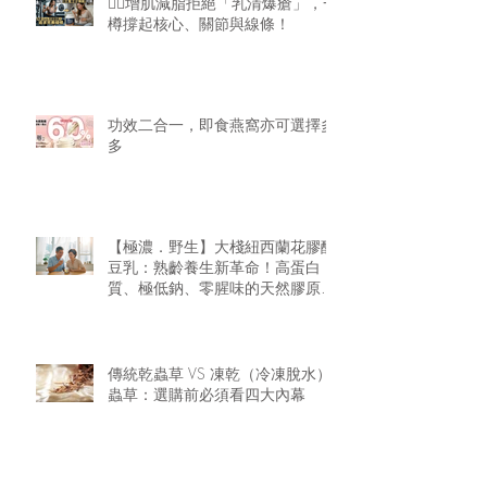
🏋️‍♂️增肌減脂拒絕「乳清爆瘡」，一
樽撐起核心、關節與線條！
功效二合一，即食燕窩亦可選擇多
多
【極濃．野生】大棧紐西蘭花膠醇
豆乳：熟齡養生新革命！高蛋白
質、極低鈉、零腥味的天然膠原精
華
傳統乾蟲草 VS 凍乾（冷凍脫水）
蟲草：選購前必須看四大內幕