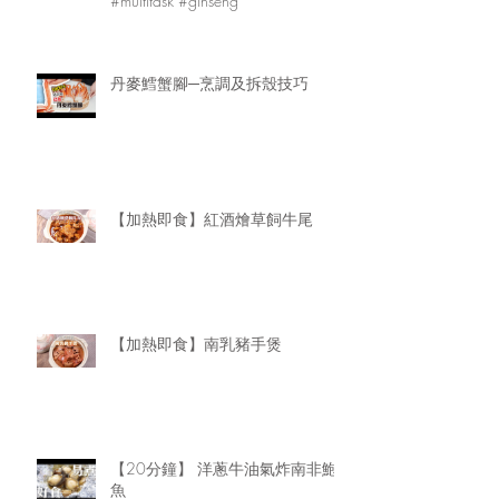
#multitask #ginseng
丹麥鱈蟹腳─烹調及拆殼技巧
【加熱即食】紅酒燴草飼牛尾
【加熱即食】南乳豬手煲
【20分鐘】 洋蔥牛油氣炸南非鮑
魚