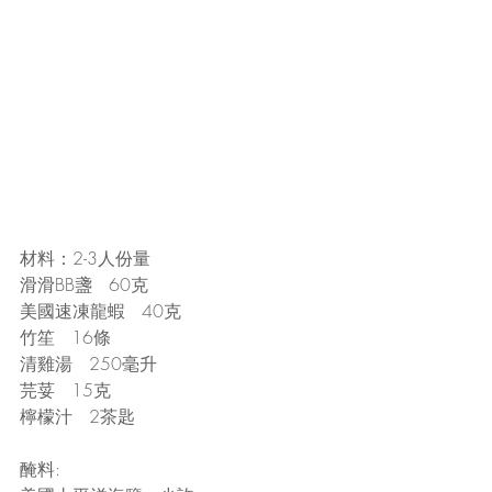
材料：2-3人份量
滑滑BB盞   60克
美國速凍龍蝦   40克
竹笙   16條
清雞湯   250毫升
芫荽   15克
檸檬汁   2茶匙
醃料: