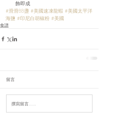
飾即成 
#滑滑BB盞
#美國速凍龍蝦
#美國太平洋
海鹽
#印尼白胡椒粉
#美國
食譜
留言
撰寫留言......