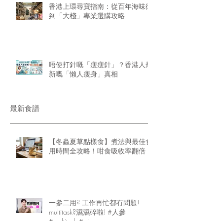
香港上環尋寶指南：從百年海味街
到「大棧」專業選購攻略
唔使打針嘅「瘦瘦針」？香港人最
新嘅「懶人瘦身」真相
最新食譜
【冬蟲夏草點樣食】煮法與最佳食
用時間全攻略！咁食吸收率翻倍
一參二用? 工作再忙都冇問題!
multitask?濕濕碎啦! #人參