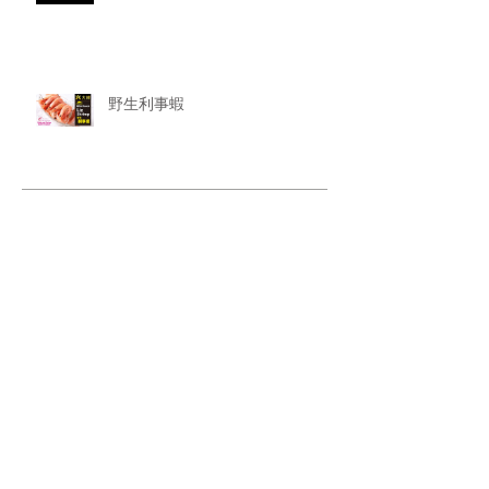
野生利事蝦