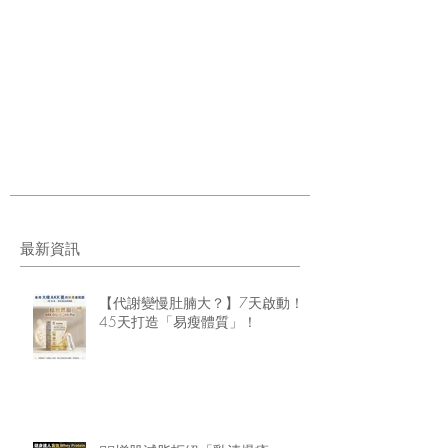
最新資訊
【代謝變慢肚腩大？】7天啟動！
45天打造「易瘦體質」！