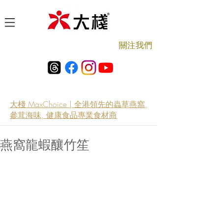
​關注我們
大棧 MaxChoice | 全港領先的蟲草燕窩,
參茸海味, 健康食品專業食材商
燕窩龍蝦釀竹笙