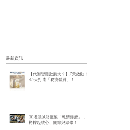
最新資訊
【代謝變慢肚腩大？】7天啟動！
45天打造「易瘦體質」！
🏋️‍♂️增肌減脂拒絕「乳清爆瘡」，一
樽撐起核心、關節與線條！