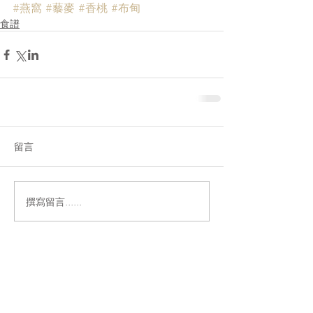
#燕窩
#藜麥
#香桃
#布甸
食譜
留言
撰寫留言......