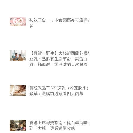
功效二合一，即食燕窩亦可選擇多
多
【極濃．野生】大棧紐西蘭花膠醇
豆乳：熟齡養生新革命！高蛋白
質、極低鈉、零腥味的天然膠原精
華
傳統乾蟲草 VS 凍乾（冷凍脫水）
蟲草：選購前必須看四大內幕
香港上環尋寶指南：從百年海味街
到「大棧」專業選購攻略