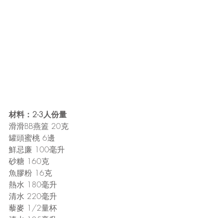
材料：2-3人份量
滑滑BB燕篕 20克
罐頭蜜桃 6邊
鮮忌廉 100毫升
砂糖 160克
魚膠粉 16克
熱水 180毫升
清水 220毫升
藜麥 1/2量杯