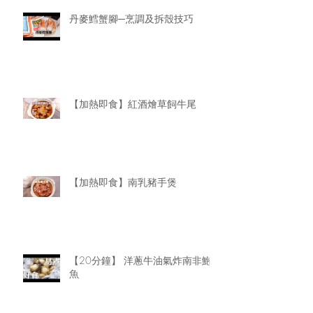
丹麥鱈蟹腳─烹調及拆殼技巧
【加熱即食】紅酒燴草飼牛尾
【加熱即食】南乳豬手煲
【20分鐘】 洋蔥牛油氣炸南非鮑
魚