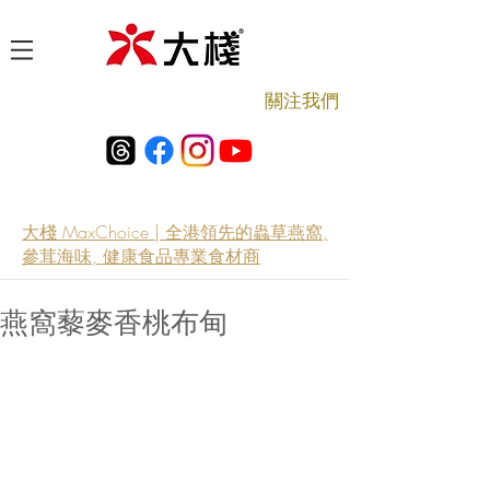
​關注我們
大棧 MaxChoice | 全港領先的蟲草燕窩,
參茸海味, 健康食品專業食材商
燕窩藜麥香桃布甸