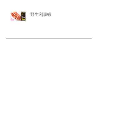
野生利事蝦