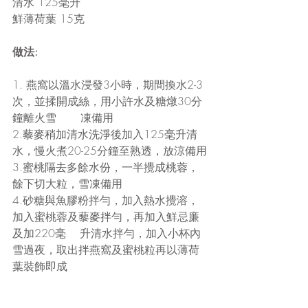
清水 125毫升
鮮薄荷葉 15克
做法:
1. 燕窩以溫水浸發3小時，期間換水2-3
次，並揉開成絲，用小許水及糖燉30分
鐘離火雪       凍備用
2.藜麥稍加清水洗淨後加入125毫升清
水，慢火煮20-25分鐘至熟透，放涼備用
3.蜜桃隔去多餘水份，一半攪成桃蓉，
餘下切大粒，雪凍備用
4.砂糖與魚膠粉拌勻，加入熱水攪溶，
加入蜜桃蓉及藜麥拌勻，再加入鮮忌廉
及加220毫    升清水拌勻，加入小杯內
雪過夜，取出拌燕窩及蜜桃粒再以薄荷
葉裝飾即成