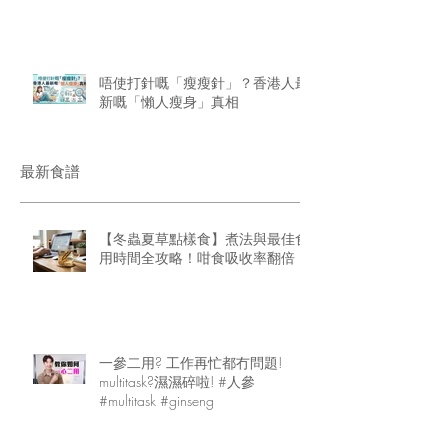
唔使打針嘅「瘦瘦針」？香港人最
新嘅「懶人瘦身」真相
最新食譜
【冬蟲夏草點樣食】煮法與最佳食
用時間全攻略！咁食吸收率翻倍
一參二用? 工作再忙都冇問題!
multitask?濕濕碎啦! #人參
#multitask #ginseng