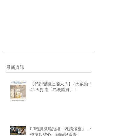
最新資訊
【代謝變慢肚腩大？】7天啟動！
45天打造「易瘦體質」！
🏋️‍♂️增肌減脂拒絕「乳清爆瘡」，一
樽撐起核心、關節與線條！