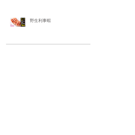
野生利事蝦