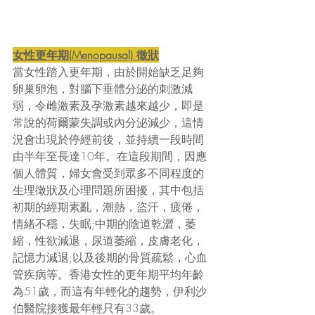
女性更年期(Menopausal) 徵狀
當女性踏入更年期，由於開始缺乏足夠
卵巢卵泡，對腦下垂體分泌的刺激減
弱，令雌激素及孕激素越來越少，即是
常說的荷爾蒙失調或內分泌減少，這情
況會出現於停經前後，並持續一段時間
由半年至長達10年。在這段期間，因應
個人體質，婦女會受到眾多不同程度的
生理徵狀及心理問題所困擾，其中包括
初期的經期素亂，潮熱，盜汗，疲倦，
情緒不穩，失眠;中期的陰道乾澀，萎
縮，性欲減退，尿道萎縮，皮膚老化，
記憶力減退;以及後期的骨質疏鬆，心血
管疾病等。香港女性的更年期平均年齡
為51歲，而這有年輕化的趨勢，伊利沙
伯醫院接獲最年輕只有33歲。