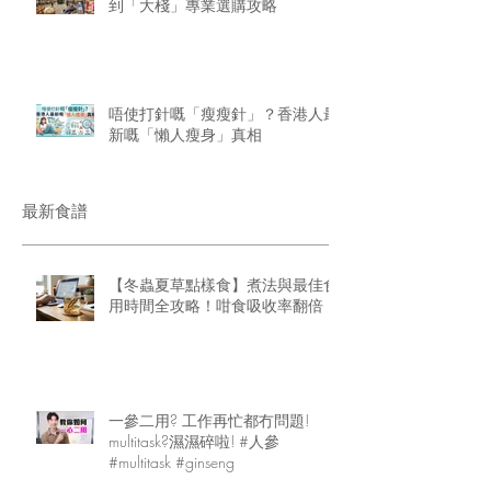
到「大棧」專業選購攻略
唔使打針嘅「瘦瘦針」？香港人最
新嘅「懶人瘦身」真相
最新食譜
【冬蟲夏草點樣食】煮法與最佳食
用時間全攻略！咁食吸收率翻倍
一參二用? 工作再忙都冇問題!
multitask?濕濕碎啦! #人參
#multitask #ginseng