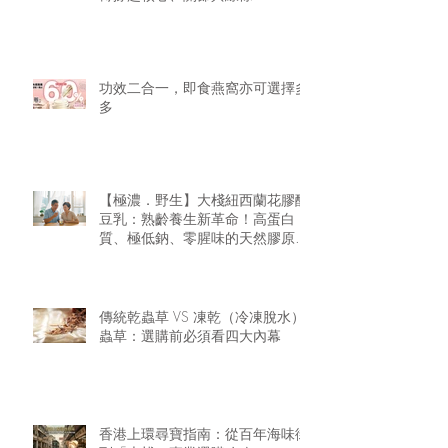
功效二合一，即食燕窩亦可選擇多
多
【極濃．野生】大棧紐西蘭花膠醇
豆乳：熟齡養生新革命！高蛋白
質、極低鈉、零腥味的天然膠原精
華
傳統乾蟲草 VS 凍乾（冷凍脫水）
蟲草：選購前必須看四大內幕
香港上環尋寶指南：從百年海味街