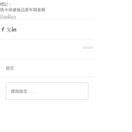
標記：
瑪卡
保健食品
更年期
食療
MaxBlog
留言
撰寫留言......