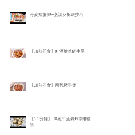
丹麥鱈蟹腳─烹調及拆殼技巧
【加熱即食】紅酒燴草飼牛尾
【加熱即食】南乳豬手煲
【20分鐘】 洋蔥牛油氣炸南非鮑
魚