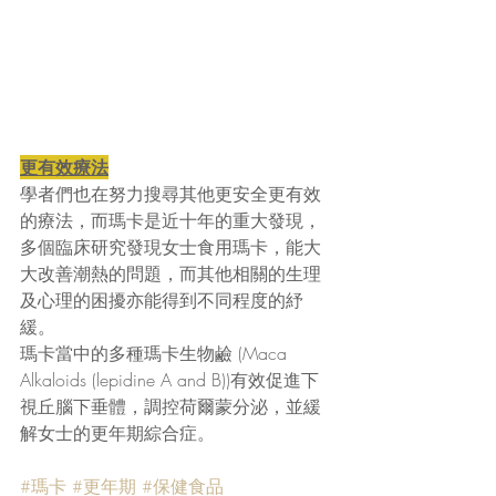
更有效療法
學者們也在努力搜尋其他更安全更有效
的療法，而瑪卡是近十年的重大發現，
多個臨床研究發現女士食用瑪卡，能大
大改善潮熱的問題，而其他相關的生理
及心理的困擾亦能得到不同程度的紓
緩。
瑪卡當中的多種瑪卡生物鹼 (Maca 
Alkaloids (lepidine A and B))有效促進下
視丘腦下垂體，調控荷爾蒙分泌，並緩
解女士的更年期綜合症。
#瑪卡
#更年期
#保健食品