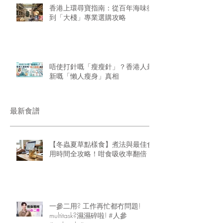
香港上環尋寶指南：從百年海味街
到「大棧」專業選購攻略
唔使打針嘅「瘦瘦針」？香港人最
新嘅「懶人瘦身」真相
最新食譜
【冬蟲夏草點樣食】煮法與最佳食
用時間全攻略！咁食吸收率翻倍
一參二用? 工作再忙都冇問題!
multitask?濕濕碎啦! #人參