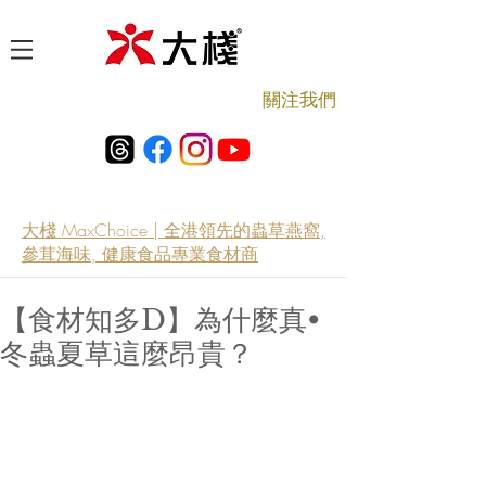
​關注我們
大棧 MaxChoice | 全港領先的蟲草燕窩,
參茸海味, 健康食品專業食材商
【食材知多D】為什麼真•
冬蟲夏草這麼昂貴？