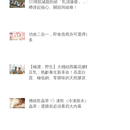
🏋️‍♂️增肌減脂拒絕「乳清爆瘡」，一
樽撐起核心、關節與線條！
功效二合一，即食燕窩亦可選擇多
多
【極濃．野生】大棧紐西蘭花膠醇
豆乳：熟齡養生新革命！高蛋白
質、極低鈉、零腥味的天然膠原精
華
傳統乾蟲草 VS 凍乾（冷凍脫水）
蟲草：選購前必須看四大內幕