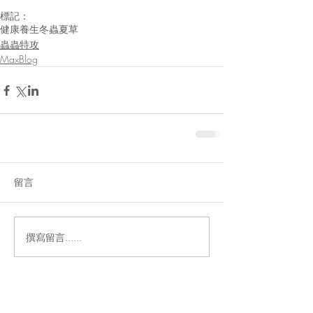
標記：
健康
養生
冬蟲夏草
蟲蟲特攻
MaxBlog
留言
撰寫留言......