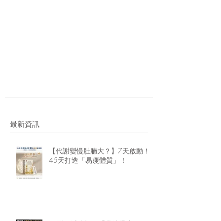
最新資訊
【代謝變慢肚腩大？】7天啟動！
45天打造「易瘦體質」！