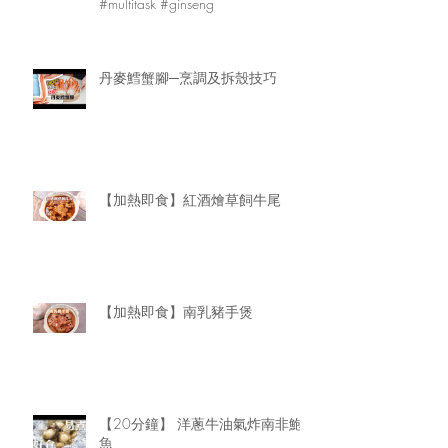
#multitask #ginseng
丹麥鱈蟹腳─烹調及拆殼技巧
【加熱即食】紅酒燴草飼牛尾
【加熱即食】南乳豬手煲
【20分鐘】 洋蔥牛油氣炸南非鮑
魚