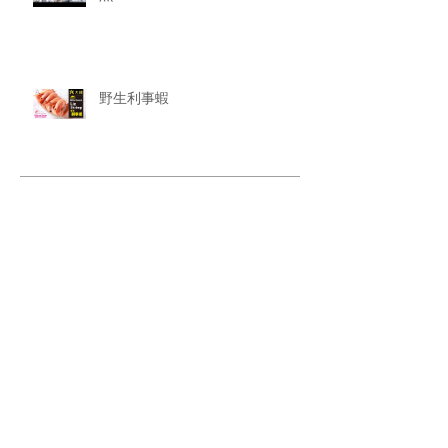
野生利事蝦