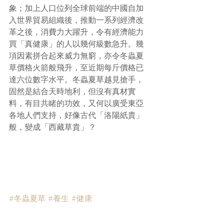
象；加上人口位列全球前端的中國自加
入世界貿易組織後，推動一系列經濟改
革之後，消費力大躍升，令有經濟能力
買「真健康」的人以幾何級數急升。幾
項因素拼合起來威力無窮，亦令冬蟲夏
草價格火箭般飛升，至近期每斤價格已
達六位數字水平。冬蟲夏草越見搶手，
固然是結合天時地利，但沒有真材實
料，有目共睹的功效，又何以廣受東亞
各地人們支持，好像古代「洛陽紙貴」
般，變成「西藏草貴」？
#冬蟲夏草
#養生
#健康