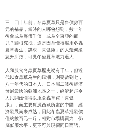
三，四十年前，冬蟲夏草只是售價數百
元的補品，當時的人哪會想到，數十年
後會成為聲價千倍，成為全東亞的寵
兒？歸根究抵，還是因為懂得服用冬蟲
夏草養生，謀求「真健康」的人幾何級
急升所致，可見冬蟲夏草魅力逼人！
人類服食冬蟲夏草歷史縱有千年，但近
代以食蟲草為生的風潮，則要數到七，
八十年代的日本人。日本屬二戰後經濟
發展最快的亞洲地區之一，經濟起飛令
人民開始懂得以服食蟲草買「真健
康」，而主要貨源西藏所處的中國，經
濟發展尚未成熟，因此冬蟲夏草批發價
僅約數百元一斤，相對市場購買力，仍
屬低廉水平，更不可與現價同日而語。