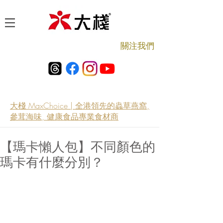
​關注我們
大棧 MaxChoice | 全港領先的蟲草燕窩,
參茸海味, 健康食品專業食材商
【瑪卡懶人包】不同顏色的
瑪卡有什麼分別？