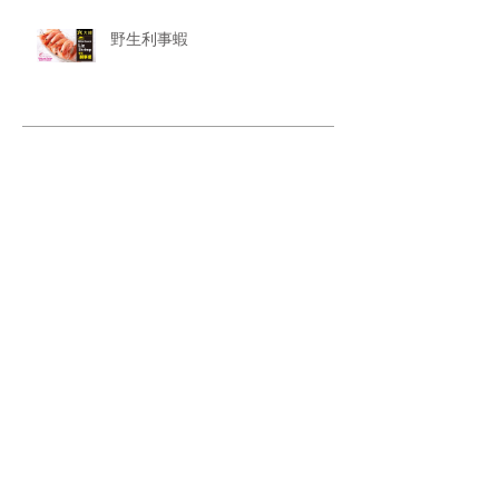
野生利事蝦