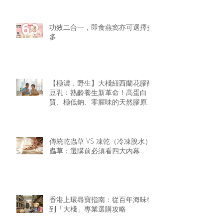
功效二合一，即食燕窩亦可選擇多
多
【極濃．野生】大棧紐西蘭花膠醇
豆乳：熟齡養生新革命！高蛋白
質、極低鈉、零腥味的天然膠原精
華
傳統乾蟲草 VS 凍乾（冷凍脫水）
蟲草：選購前必須看四大內幕
香港上環尋寶指南：從百年海味街
到「大棧」專業選購攻略