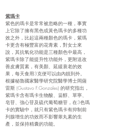
紫瑪卡
紫色的瑪卡是常常被忽略的一種，事實
上它除了擁有黑色或黃色瑪卡的多種功
效之外，比起這兩種顏色的瑪卡，紫瑪
卡更含有極豐富的花青素，對女士來
說，其抗氧化功能是三種顏色中最高，
紫瑪卡除了能提升性功能外，更附送改
善皮膚質素，有美顏、延緩衰老的效
果，每天食用3克便可以由內靚到外。
根據秘魯國家醫學研究院醫學博士岡薩
雷斯 (Gustavo F.Gonzales) 的研究指出，
紫瑪卡含有瑪卡生物酸、甾醇、單寧、
皂苷、強心苷及硫代葡萄糖苷，在3色瑪
卡的實驗中，就只有紫色瑪卡有抑制前
列腺增生的功效而不影響睾丸素的生
產，並保持精囊的功能。