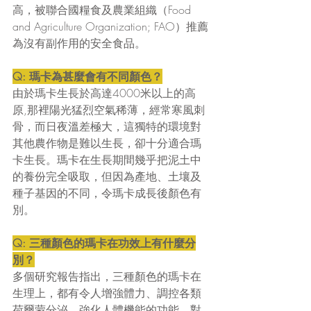
高，被聯合國糧食及農業組織（Food 
and Agriculture Organization; FAO）推薦
為沒有副作用的安全食品。
Q: 瑪卡為甚麼會有不同顏色？
由於瑪卡生長於高達4000米以上的高
原,那裡陽光猛烈空氣稀薄，經常寒風刺
骨，而日夜溫差極大，這獨特的環境對
其他農作物是難以生長，卻十分適合瑪
卡生長。瑪卡在生長期間幾乎把泥土中
的養份完全吸取，但因為產地、土壤及
種子基因的不同，令瑪卡成長後顏色有
別。
Q: 三種顏色的瑪卡在功效上有什麼分
別？
多個研究報告指出，三種顏色的瑪卡在
生理上，都有令人增強體力、調控各類
荷爾蒙分泌、強化人體機能的功能，對