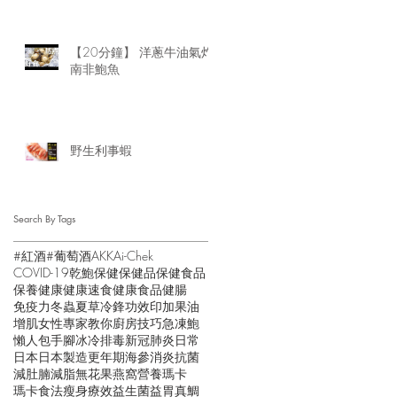
【20分鐘】 洋蔥牛油氣炸
南非鮑魚
野生利事蝦
Search By Tags
#紅酒
#葡萄酒
AKK
Ai-Chek
COVID-19
乾鮑
保健
保健品
保健食品
保養
健康
健康速食
健康食品
健腸
免疫力
冬蟲夏草
冷鋒
功效
印加果油
增肌
女性
專家教你
廚房技巧
急凍鮑
懶人包
手腳冰冷
排毒
新冠肺炎
日常
日本
日本製造
更年期
海參
消炎抗菌
減肚腩
減脂
無花果
燕窩
營養
瑪卡
瑪卡食法
瘦身
療效
益生菌
益胃
真鯛