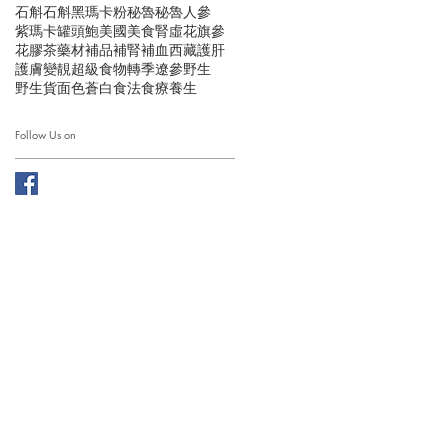
石斛
石斛黑瑪卡粉
秘魯
秘魯人參
紫瑪卡
罐頭鮑
美國
美食
腎虛
花旗參
花膠
茶
藥材
補品
補腎
補血
西藏
護肝
護膚
變靚
超級食物
轉季
遼參
野生
野生貨
面色蒼白
食法
食療
養生
Follow Us on
ation Limited. ALL RIGHTS RESERVED.