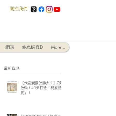
​關注我們
網購
鮑魚睇真D
More...
最新資訊
【代謝變慢肚腩大？】7天
啟動！45天打造「易瘦體
質」！