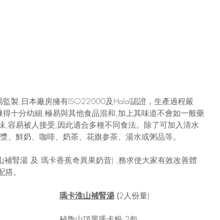
,日本廠房擁有ISO22000及Halal認證，生產過程嚴
得十分幼細,極易與其他食品混和,加上其味道不會如一般藥
味,容易被人接受,因此適合多種不同食法。除了可加入清水
豆漿、鮮奶、咖啡、奶茶、花旗参茶、湯水或粥品等。
山補腎湯 及 瑪卡香蕉奇異果奶昔) ,務求使大家有效改善體
配搭。
瑪卡淮山補腎湯
 (
2人份量)
秘魯山頂黑瑪卡粉 2包 