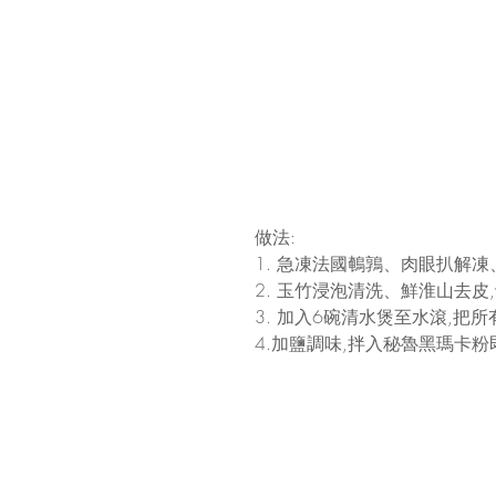
做法:
1. 急凍法國鵪鶉、肉眼扒解凍
2. 玉竹浸泡清洗、鮮淮山去皮,
3. 加入6碗清水煲至水滾,把
4.加鹽調味,拌入秘魯黑瑪卡粉