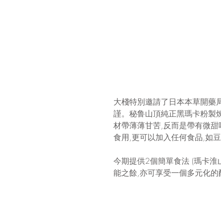
大棧特別邀請了日本本草開藥局監製
謹。秘鲁山頂純正黑瑪卡粉製煉
材帶薄薄甘苦,反而是帶有微甜
食用,更可以加入任何食品,如
今期提供2個簡單食法 (瑪卡淮
能之餘,亦可享受一個多元化的