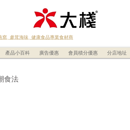
蟲草燕窩, 參茸海味, 健康食品專業食材商
產品小百科
廣告優惠
會員積分優惠
分店地址
潮食法