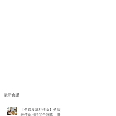
最新食譜
【冬蟲夏草點樣食】煮法與
最佳食用時間全攻略！咁食