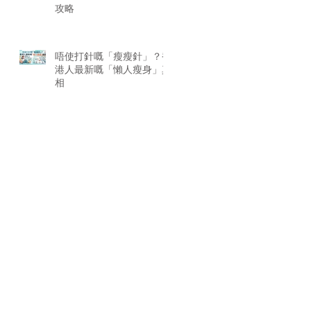
攻略
唔使打針嘅「瘦瘦針」？香
港人最新嘅「懶人瘦身」真
相