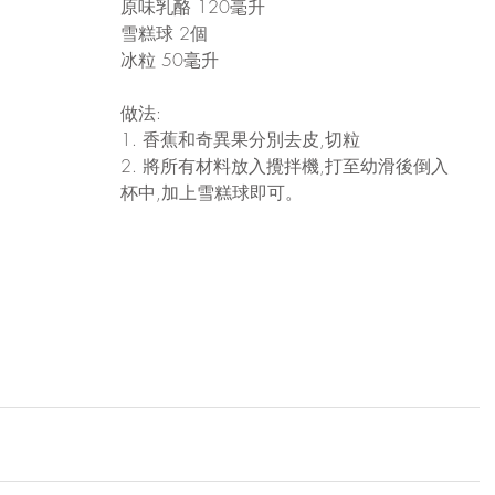
原味乳酪 120毫升
雪糕球 2個
冰粒 50毫升 
做法:
1. 香蕉和奇異果分別去皮,切粒 
2. 將所有材料放入攪拌機,打至幼滑後倒入
杯中,加上雪糕球即可。