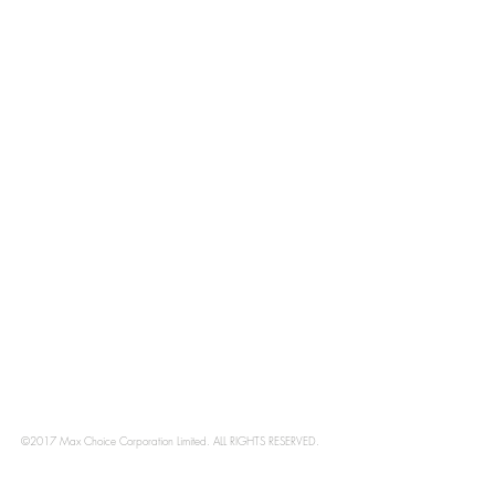
廣優惠。
©2026 Max Choice Corpor
©2017 Max Choice Corporation Limited. ALL RIGHTS RESERVED.