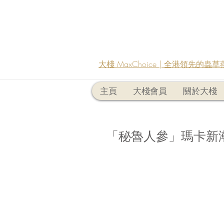
大棧 MaxChoice | 全港領先的
主頁
大棧會員
關於大棧
「秘魯人參」瑪卡新