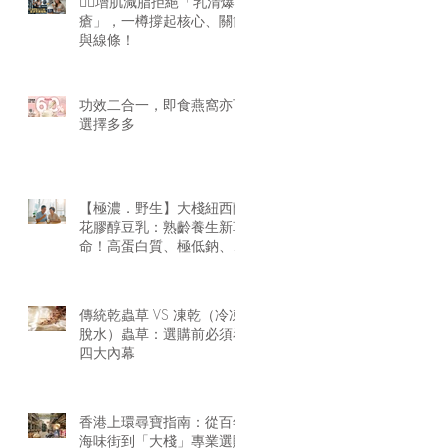
🏋️‍♂️增肌減脂拒絕「乳清爆
瘡」，一樽撐起核心、關節
與線條！
功效二合一，即食燕窩亦可
選擇多多
【極濃．野生】大棧紐西蘭
花膠醇豆乳：熟齡養生新革
命！高蛋白質、極低鈉、零
腥味的天然膠原精華
傳統乾蟲草 VS 凍乾（冷凍
脫水）蟲草：選購前必須看
四大內幕
香港上環尋寶指南：從百年
海味街到「大棧」專業選購