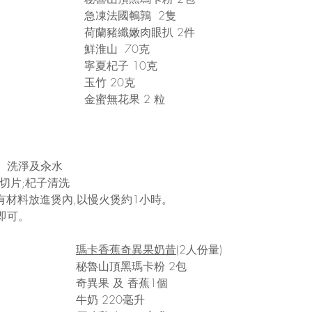
急凍法國鵪鶉  2隻 
荷蘭豬纖嫩肉眼扒 2件 
鮮淮山  70克
寧夏杞子 10克
玉竹 20克
金蜜無花果 2 粒 
、洗淨及汆水 
切片;杞子清洗 
所有材料放進煲內,以慢火煲約1小時。
即可。
瑪卡香蕉奇異果奶昔
(2人份量)
秘魯山頂黑瑪卡粉 2包 
奇異果 及 香蕉1個
牛奶 220毫升 