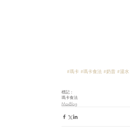
#瑪卡
#瑪卡食法
#奶昔
#湯水
標記：
瑪卡
食法
MaxBlog