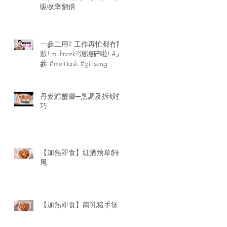
吸收率翻倍
一參二用? 工作再忙都冇問
題! multitask?濕濕碎啦! #人
參 #multitask #ginseng
丹麥鱈蟹腳─烹調及拆殼技
巧
【加熱即食】紅酒燴草飼牛
尾
【加熱即食】南乳豬手煲