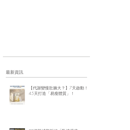
最新資訊
【代謝變慢肚腩大？】7天啟動！
45天打造「易瘦體質」！