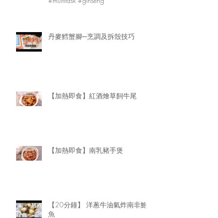
#multitask #ginseng
丹麥鱈蟹腳─烹調及拆殼技巧
【加熱即食】紅酒燴草飼牛尾
【加熱即食】南乳豬手煲
【20分鐘】 洋蔥牛油氣炸南非鮑
魚