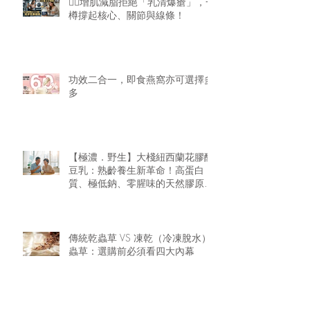
🏋️‍♂️增肌減脂拒絕「乳清爆瘡」，一
樽撐起核心、關節與線條！
功效二合一，即食燕窩亦可選擇多
多
【極濃．野生】大棧紐西蘭花膠醇
豆乳：熟齡養生新革命！高蛋白
質、極低鈉、零腥味的天然膠原精
華
傳統乾蟲草 VS 凍乾（冷凍脫水）
蟲草：選購前必須看四大內幕