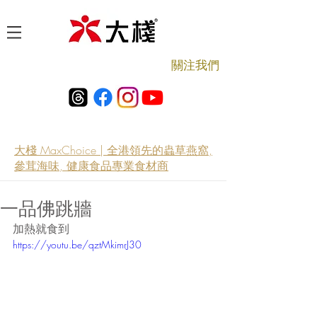
​關注我們
大棧 MaxChoice | 全港領先的蟲草燕窩,
參茸海味, 健康食品專業食材商
一品佛跳牆
加熱就食到
https://youtu.be/qztMkimrJ30