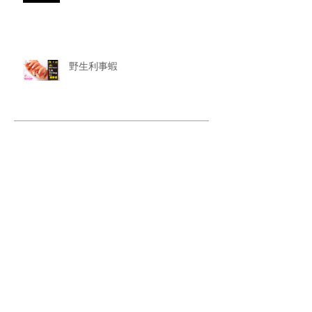
野生利事蝦