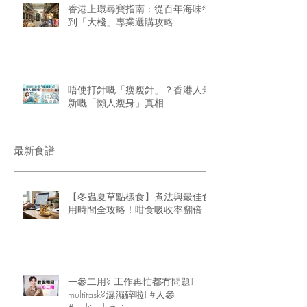
香港上環尋寶指南：從百年海味街
到「大棧」專業選購攻略
唔使打針嘅「瘦瘦針」？香港人最
新嘅「懶人瘦身」真相
最新食譜
【冬蟲夏草點樣食】煮法與最佳食
用時間全攻略！咁食吸收率翻倍
一參二用? 工作再忙都冇問題!
multitask?濕濕碎啦! #人參