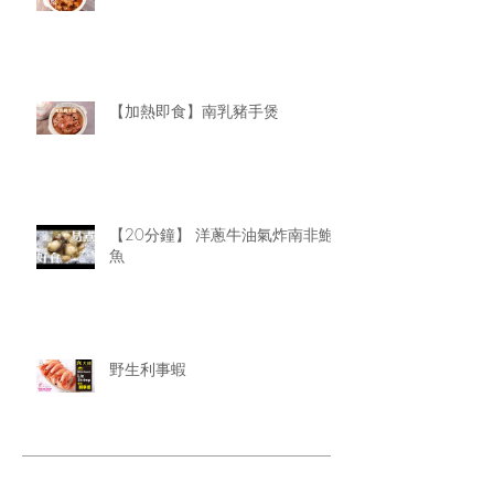
【加熱即食】南乳豬手煲
【20分鐘】 洋蔥牛油氣炸南非鮑
魚
野生利事蝦