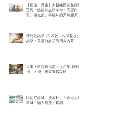
【極濃．野生】大棧紐西蘭花膠醇
豆乳：熟齡養生新革命！高蛋白
質、極低鈉、零腥味的天然膠原精
華
傳統乾蟲草 VS 凍乾（冷凍脫水）
蟲草：選購前必須看四大內幕
香港上環尋寶指南：從百年海味街
到「大棧」專業選購攻略
唔使打針嘅「瘦瘦針」？香港人最
新嘅「懶人瘦身」真相