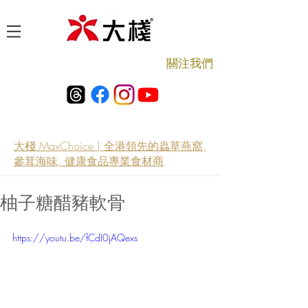
​關注我們
大棧 MaxChoice | 全港領先的蟲草燕窩,
參茸海味, 健康食品專業食材商
柚子糖醋豬軟骨
https://youtu.be/fCdI0jAQexs