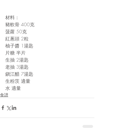
材料：
豬軟骨 400克
菠蘿 50克
紅蔥頭 2粒
柚子醬 1湯匙
片糖 半片
生抽 2湯匙
老抽 3湯匙
鎭江醋 7湯匙
生粉茨 適量
水 適量
食譜