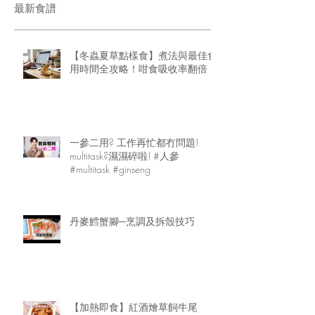
最新食譜
【冬蟲夏草點樣食】煮法與最佳食
用時間全攻略！咁食吸收率翻倍
一參二用? 工作再忙都冇問題!
multitask?濕濕碎啦! #人參
#multitask #ginseng
丹麥鱈蟹腳─烹調及拆殼技巧
【加熱即食】紅酒燴草飼牛尾