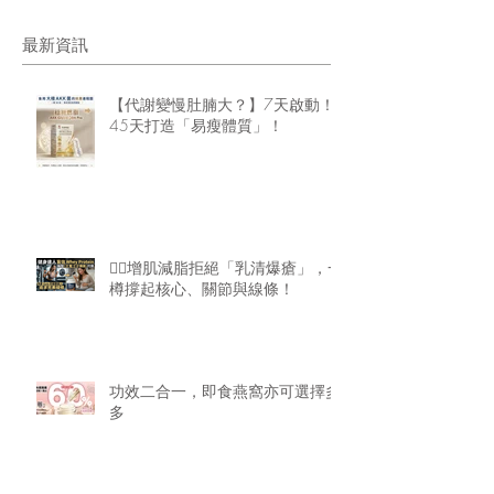
最新資訊
【代謝變慢肚腩大？】7天啟動！
45天打造「易瘦體質」！
🏋️‍♂️增肌減脂拒絕「乳清爆瘡」，一
樽撐起核心、關節與線條！
功效二合一，即食燕窩亦可選擇多
多