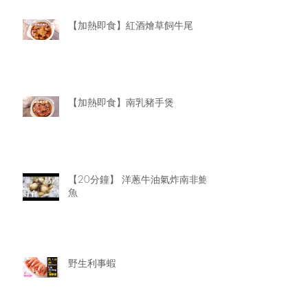
【加熱即食】紅酒燴草飼牛尾
【加熱即食】南乳豬手煲
【20分鐘】 洋蔥牛油氣炸南非鮑
魚
野生利事蝦