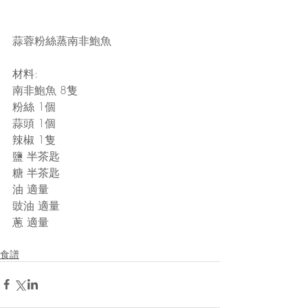
蒜蓉粉絲蒸南非鮑魚
材料:
南非鮑魚 8隻
粉絲 1個
蒜頭 1個
辣椒 1隻
鹽 半茶匙
糖 半茶匙
油 適量
豉油 適量
蔥 適量
食譜