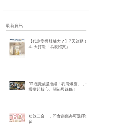
最新資訊
【代謝變慢肚腩大？】7天啟動！
45天打造「易瘦體質」！
🏋️‍♂️增肌減脂拒絕「乳清爆瘡」，一
樽撐起核心、關節與線條！
功效二合一，即食燕窩亦可選擇多
多