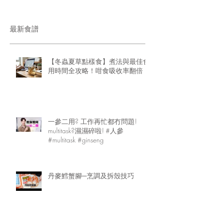
最新食譜
【冬蟲夏草點樣食】煮法與最佳食
用時間全攻略！咁食吸收率翻倍
一參二用? 工作再忙都冇問題!
multitask?濕濕碎啦! #人參
#multitask #ginseng
丹麥鱈蟹腳─烹調及拆殼技巧