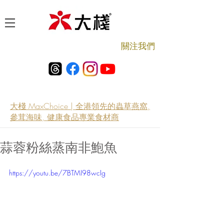
​關注我們
大棧 MaxChoice | 全港領先的蟲草燕窩,
參茸海味, 健康食品專業食材商
蒜蓉粉絲蒸南非鮑魚
https://youtu.be/7BTMI98wcIg