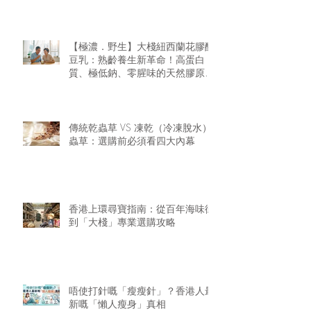
【極濃．野生】大棧紐西蘭花膠醇
豆乳：熟齡養生新革命！高蛋白
質、極低鈉、零腥味的天然膠原精
華
傳統乾蟲草 VS 凍乾（冷凍脫水）
蟲草：選購前必須看四大內幕
香港上環尋寶指南：從百年海味街
到「大棧」專業選購攻略
唔使打針嘅「瘦瘦針」？香港人最
新嘅「懶人瘦身」真相