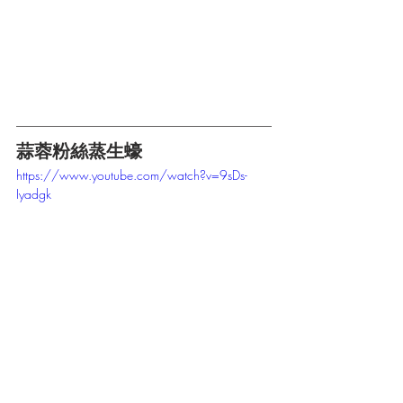
蒜蓉粉絲蒸生蠔
https://www.youtube.com/watch?v=9sDs-
Iyadgk