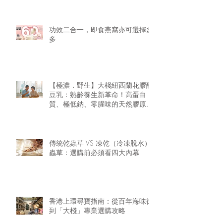
功效二合一，即食燕窩亦可選擇多
多
【極濃．野生】大棧紐西蘭花膠醇
豆乳：熟齡養生新革命！高蛋白
質、極低鈉、零腥味的天然膠原精
華
傳統乾蟲草 VS 凍乾（冷凍脫水）
蟲草：選購前必須看四大內幕
香港上環尋寶指南：從百年海味街
到「大棧」專業選購攻略