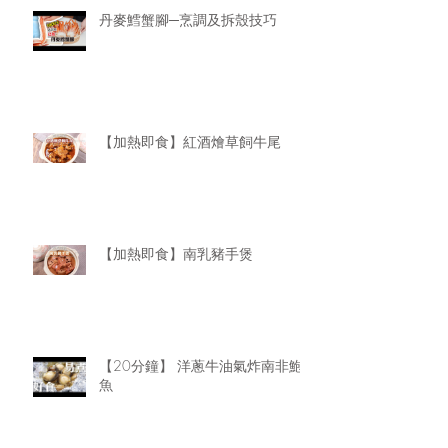
丹麥鱈蟹腳─烹調及拆殼技巧
【加熱即食】紅酒燴草飼牛尾
【加熱即食】南乳豬手煲
【20分鐘】 洋蔥牛油氣炸南非鮑
魚