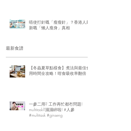
唔使打針嘅「瘦瘦針」？香港人最
新嘅「懶人瘦身」真相
最新食譜
【冬蟲夏草點樣食】煮法與最佳食
用時間全攻略！咁食吸收率翻倍
一參二用? 工作再忙都冇問題!
multitask?濕濕碎啦! #人參
#multitask #ginseng