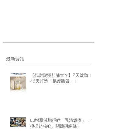
最新資訊
【代謝變慢肚腩大？】7天啟動！
45天打造「易瘦體質」！
🏋️‍♂️增肌減脂拒絕「乳清爆瘡」，一
樽撐起核心、關節與線條！