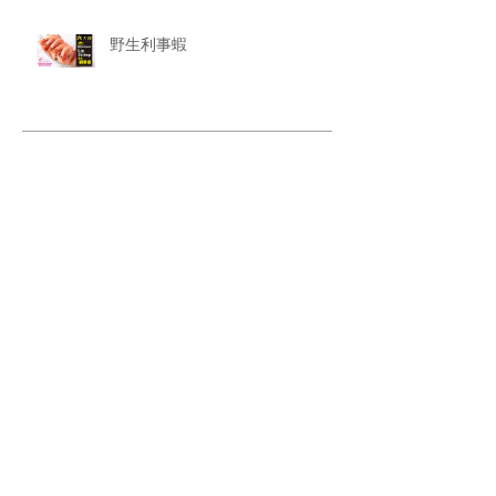
野生利事蝦