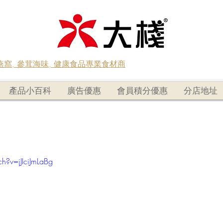
蟲草燕窩, 參茸海味, 健康食品專業食材商
產品小百科
廣告優惠
會員積分優惠
分店地址
h?v=jJIciJmLaBg