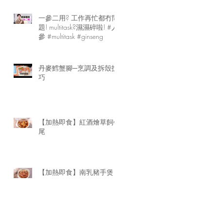
一參二用? 工作再忙都冇問
題! multitask?濕濕碎啦! #人
參 #multitask #ginseng
丹麥鱈蟹腳─烹調及拆殼技
巧
【加熱即食】紅酒燴草飼牛
尾
【加熱即食】南乳豬手煲