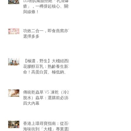
🏋️‍♂️增肌減脂拒絕「乳清爆
瘡」，一樽撐起核心、關節
與線條！
功效二合一，即食燕窩亦可
選擇多多
【極濃．野生】大棧紐西蘭
花膠醇豆乳：熟齡養生新革
命！高蛋白質、極低鈉、零
腥味的天然膠原精華
傳統乾蟲草 VS 凍乾（冷凍
脫水）蟲草：選購前必須看
四大內幕
香港上環尋寶指南：從百年
海味街到「大棧」專業選購