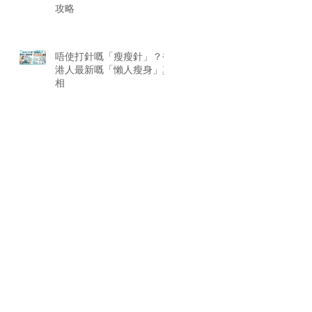
攻略
唔使打針嘅「瘦瘦針」？香
港人最新嘅「懶人瘦身」真
相