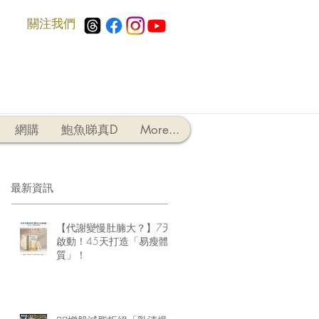
​關注我們
網購
鮑魚睇真D
More...
最新資訊
【代謝變慢肚腩大？】7天
啟動！45天打造「易瘦體
質」！