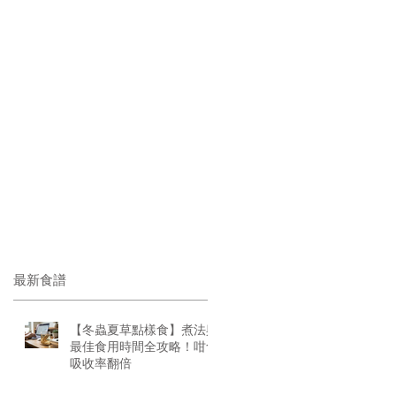
最新食譜
【冬蟲夏草點樣食】煮法與
最佳食用時間全攻略！咁食
吸收率翻倍