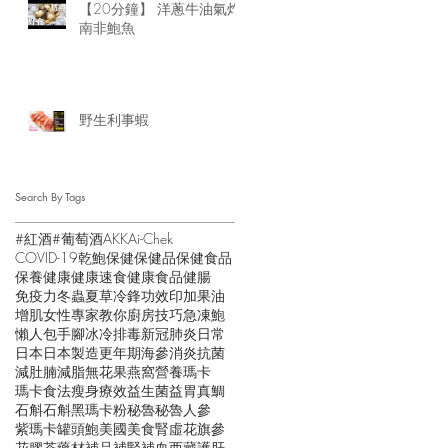
【20分鐘】 洋蔥牛油氣炸
南非鮑魚
野生利事蝦
Search By Tags
#紅酒
#葡萄酒
AKK
Ai-Chek
COVID-19
乾鮑
保健
保健品
保健食品
保養
健康
健康速食
健康食品
健腸
免疫力
冬蟲夏草
冷鋒
功效
印加果油
增肌
女性
專家教你
廚房技巧
急凍鮑
懶人包
手腳冰冷
排毒
新冠肺炎
日常
日本
日本製造
更年期
海參
消炎抗菌
減肚腩
減脂
無花果
燕窩
營養
瑪卡
瑪卡食法
瘦身
療效
益生菌
益胃
真鯛
石斛
石斛黑瑪卡粉
秘魯
秘魯人參
紫瑪卡
罐頭鮑
美國
美食
腎虛
花旗參
花膠
茶
藥材
補品
補腎
補血
西藏
護肝