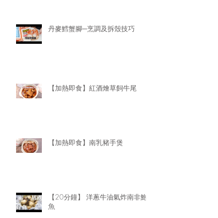
丹麥鱈蟹腳─烹調及拆殼技巧
【加熱即食】紅酒燴草飼牛尾
【加熱即食】南乳豬手煲
【20分鐘】 洋蔥牛油氣炸南非鮑
魚