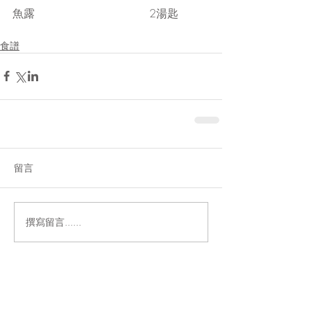
魚露                                 2湯匙
食譜
留言
撰寫留言......