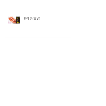
野生利事蝦