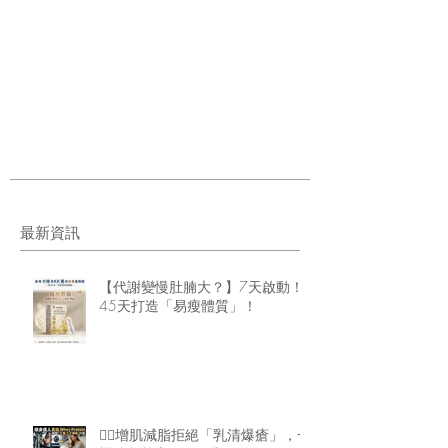
最新資訊
【代謝變慢肚腩大？】7天啟動！
45天打造「易瘦體質」！
🏋️‍♂️增肌減脂拒絕「乳清爆瘡」，一