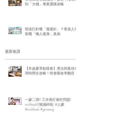
到「大棧」專業選購攻略
唔使打針嘅「瘦瘦針」？香港人最
新嘅「懶人瘦身」真相
最新食譜
【冬蟲夏草點樣食】煮法與最佳食
用時間全攻略！咁食吸收率翻倍
一參二用? 工作再忙都冇問題!
multitask?濕濕碎啦! #人參
#multitask #ginseng