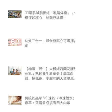
🏋️‍♂️增肌減脂拒絕「乳清爆瘡」，一
樽撐起核心、關節與線條！
功效二合一，即食燕窩亦可選擇多
多
【極濃．野生】大棧紐西蘭花膠醇
豆乳：熟齡養生新革命！高蛋白
質、極低鈉、零腥味的天然膠原精
華
傳統乾蟲草 VS 凍乾（冷凍脫水）
蟲草：選購前必須看四大內幕