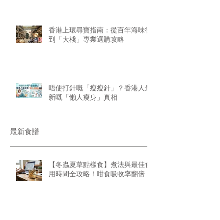
香港上環尋寶指南：從百年海味街
到「大棧」專業選購攻略
唔使打針嘅「瘦瘦針」？香港人最
新嘅「懶人瘦身」真相
最新食譜
【冬蟲夏草點樣食】煮法與最佳食
用時間全攻略！咁食吸收率翻倍