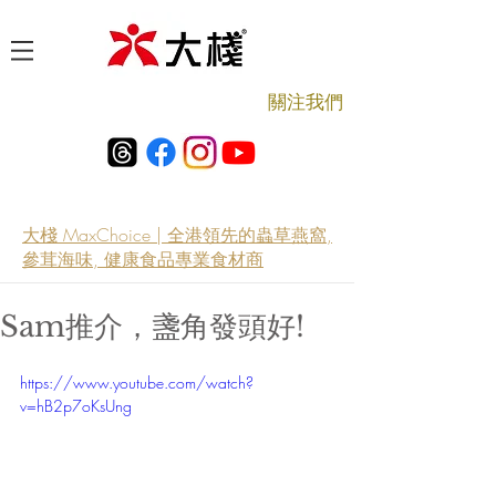
​關注我們
大棧 MaxChoice | 全港領先的蟲草燕窩,
參茸海味, 健康食品專業食材商
Sam推介，盞角發頭好!
https://www.youtube.com/watch?
v=hB2p7oKsUng