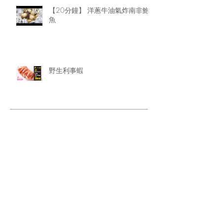
【20分鐘】 洋蔥牛油氣炸南非鮑
魚
野生利事蝦