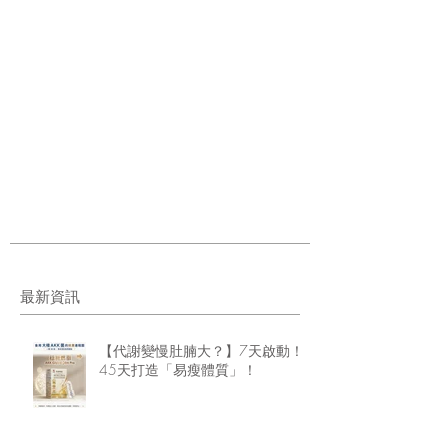
最新資訊
【代謝變慢肚腩大？】7天啟動！
45天打造「易瘦體質」！