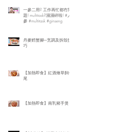
一參二用? 工作再忙都冇問
題! multitask?濕濕碎啦! #人
參 #multitask #ginseng
丹麥鱈蟹腳─烹調及拆殼技
巧
【加熱即食】紅酒燴草飼牛
尾
【加熱即食】南乳豬手煲