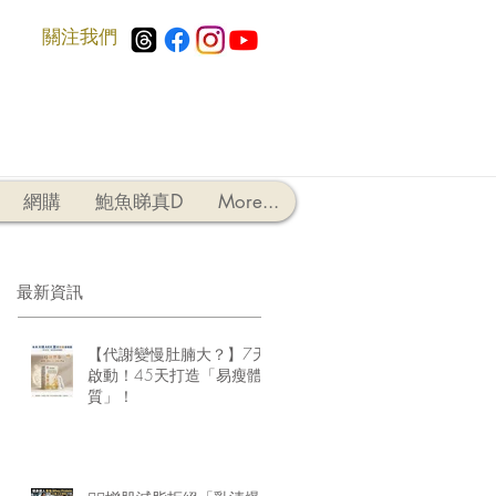
​關注我們
網購
鮑魚睇真D
More...
最新資訊
【代謝變慢肚腩大？】7天
啟動！45天打造「易瘦體
質」！