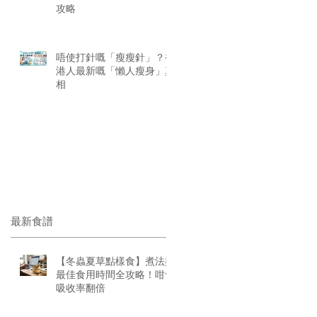
攻略
唔使打針嘅「瘦瘦針」？香
港人最新嘅「懶人瘦身」真
相
最新食譜
【冬蟲夏草點樣食】煮法與
最佳食用時間全攻略！咁食
吸收率翻倍