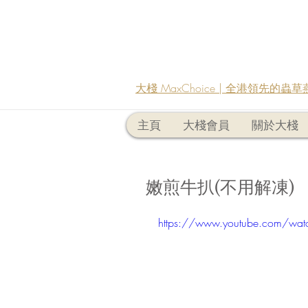
大棧 MaxChoice | 全港領先的
主頁
大棧會員
關於大棧
嫩煎牛扒(不用解凍)
https://www.youtube.com/wa