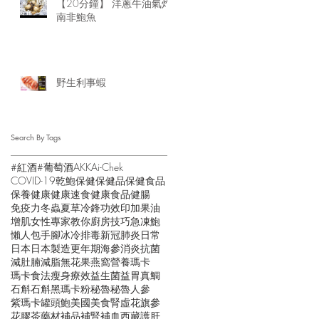
【20分鐘】 洋蔥牛油氣炸
南非鮑魚
野生利事蝦
Search By Tags
#紅酒
#葡萄酒
AKK
Ai-Chek
COVID-19
乾鮑
保健
保健品
保健食品
保養
健康
健康速食
健康食品
健腸
免疫力
冬蟲夏草
冷鋒
功效
印加果油
增肌
女性
專家教你
廚房技巧
急凍鮑
懶人包
手腳冰冷
排毒
新冠肺炎
日常
日本
日本製造
更年期
海參
消炎抗菌
減肚腩
減脂
無花果
燕窩
營養
瑪卡
瑪卡食法
瘦身
療效
益生菌
益胃
真鯛
石斛
石斛黑瑪卡粉
秘魯
秘魯人參
紫瑪卡
罐頭鮑
美國
美食
腎虛
花旗參
花膠
茶
藥材
補品
補腎
補血
西藏
護肝