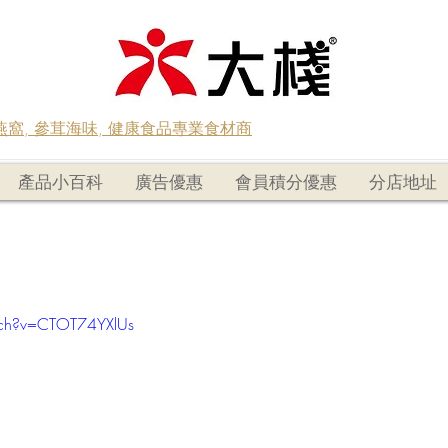
蟲草燕窩, 參茸海味, 健康食品專業食材商
產品小百科
廣告優惠
會員積分優惠
分店地址
tch?v=CTOT74YXlUs