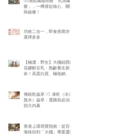
🏋️‍♂️增肌減脂拒絕「乳清爆
瘡」，一樽撐起核心、關節
與線條！
功效二合一，即食燕窩亦可
選擇多多
【極濃．野生】大棧紐西蘭
花膠醇豆乳：熟齡養生新革
命！高蛋白質、極低鈉、零
腥味的天然膠原精華
傳統乾蟲草 VS 凍乾（冷凍
脫水）蟲草：選購前必須看
四大內幕
香港上環尋寶指南：從百年
海味街到「大棧」專業選購