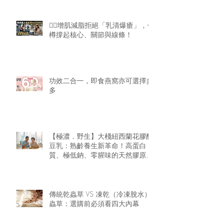
🏋️‍♂️增肌減脂拒絕「乳清爆瘡」，一
樽撐起核心、關節與線條！
功效二合一，即食燕窩亦可選擇多
多
【極濃．野生】大棧紐西蘭花膠醇
豆乳：熟齡養生新革命！高蛋白
質、極低鈉、零腥味的天然膠原精
華
傳統乾蟲草 VS 凍乾（冷凍脫水）
蟲草：選購前必須看四大內幕