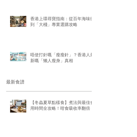
香港上環尋寶指南：從百年海味街
到「大棧」專業選購攻略
唔使打針嘅「瘦瘦針」？香港人最
新嘅「懶人瘦身」真相
最新食譜
【冬蟲夏草點樣食】煮法與最佳食
用時間全攻略！咁食吸收率翻倍