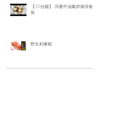
【20分鐘】 洋蔥牛油氣炸南非鮑
魚
野生利事蝦