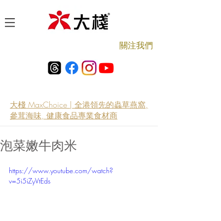
​關注我們
大棧 MaxChoice | 全港領先的蟲草燕窩,
參茸海味, 健康食品專業食材商
泡菜嫩牛肉米
https://www.youtube.com/watch?
v=5i5iZyVtEds