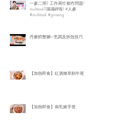
一參二用? 工作再忙都冇問題!
multitask?濕濕碎啦! #人參
#multitask #ginseng
丹麥鱈蟹腳─烹調及拆殼技巧
【加熱即食】紅酒燴草飼牛尾
【加熱即食】南乳豬手煲