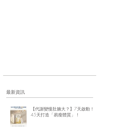
最新資訊
【代謝變慢肚腩大？】7天啟動！
45天打造「易瘦體質」！