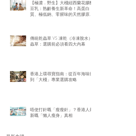
【極濃．野生】大棧紐西蘭花膠醇
豆乳：熟齡養生新革命！高蛋白
質、極低鈉、零腥味的天然膠原精
華
傳統乾蟲草 VS 凍乾（冷凍脫水）
蟲草：選購前必須看四大內幕
香港上環尋寶指南：從百年海味街
到「大棧」專業選購攻略
唔使打針嘅「瘦瘦針」？香港人最
新嘅「懶人瘦身」真相