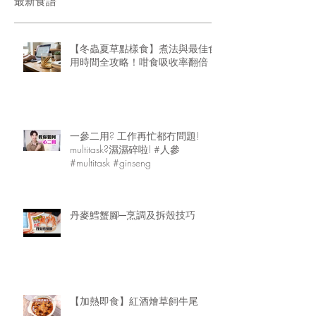
最新食譜
【冬蟲夏草點樣食】煮法與最佳食
用時間全攻略！咁食吸收率翻倍
一參二用? 工作再忙都冇問題!
multitask?濕濕碎啦! #人參
#multitask #ginseng
丹麥鱈蟹腳─烹調及拆殼技巧
【加熱即食】紅酒燴草飼牛尾