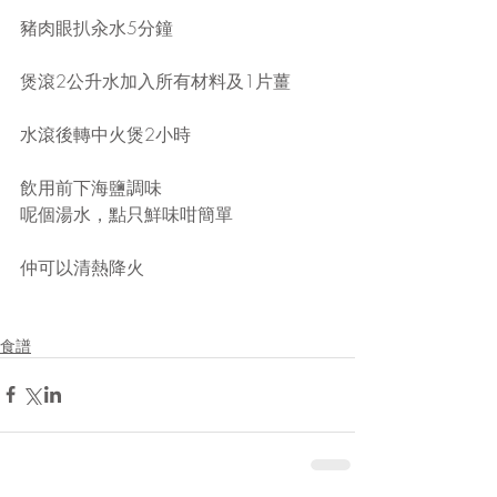
豬肉眼扒汆水5分鐘
煲滾2公升水加入所有材料及1片薑
水滾後轉中火煲2小時
飲用前下海鹽調味
呢個湯水，點只鮮味咁簡單
仲可以清熱降火
食譜