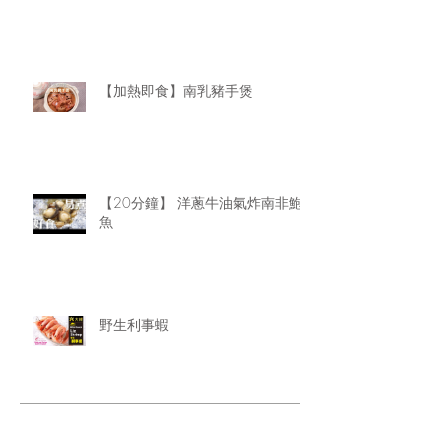
【加熱即食】南乳豬手煲
【20分鐘】 洋蔥牛油氣炸南非鮑
魚
野生利事蝦