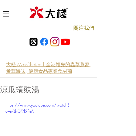
​關注我們
大棧 MaxChoice | 全港領先的蟲草燕窩,
參茸海味, 健康食品專業食材商
涼瓜蠔豉湯
https://www.youtube.com/watch?
v=d0b0f2l2foA