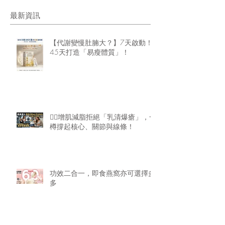
最新資訊
【代謝變慢肚腩大？】7天啟動！
45天打造「易瘦體質」！
🏋️‍♂️增肌減脂拒絕「乳清爆瘡」，一
樽撐起核心、關節與線條！
功效二合一，即食燕窩亦可選擇多
多