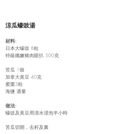
涼瓜蠔豉湯
材料:
日本大蠔豉 8粒
特級纖嫩豬肉眼扒 500克
苦瓜 1個
加拿大黃豆 40克
蜜棗3粒
海鹽 適量
做法:
蠔豉及黃豆用清水浸泡半小時
苦瓜切開，去籽及囊