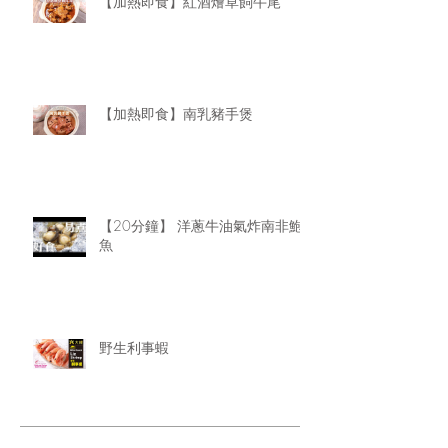
【加熱即食】紅酒燴草飼牛尾
【加熱即食】南乳豬手煲
【20分鐘】 洋蔥牛油氣炸南非鮑
魚
野生利事蝦