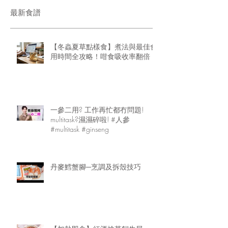
最新食譜
【冬蟲夏草點樣食】煮法與最佳食
用時間全攻略！咁食吸收率翻倍
一參二用? 工作再忙都冇問題!
multitask?濕濕碎啦! #人參
#multitask #ginseng
丹麥鱈蟹腳─烹調及拆殼技巧