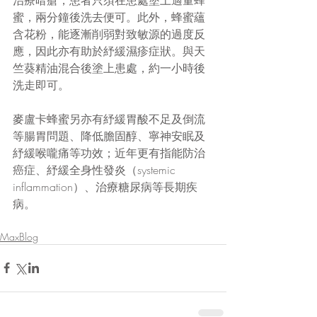
蜜，兩分鐘後洗去便可。此外，蜂蜜蘊
含花粉，能逐漸削弱對致敏源的過度反
應，因此亦有助於紓緩濕疹症狀。與天
竺葵精油混合後塗上患處，約一小時後
洗走即可。
麥盧卡蜂蜜另亦有紓緩胃酸不足及倒流
等腸胃問題、降低膽固醇、寧神安眠及
紓緩喉嚨痛等功效；近年更有指能防治
癌症、紓緩全身性發炎（systemic 
inflammation）、治療糖尿病等長期疾
病。
MaxBlog