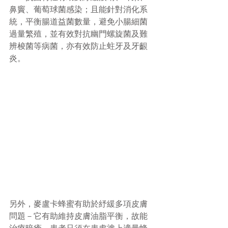
鼻竇、葡萄球菌感染；且能針對消化系
統，平衡腸道益菌數量，避免小腸細菌
過量繁殖，並有效對抗幽門螺旋菌及難
辨梭菌等病菌，亦有效防止蛀牙及牙齦
炎。
另外，麥盧卡蜂蜜有助於紓緩多項皮膚
問題－它有助維持皮膚油脂平衡，故能
治療暗瘡，患者只須在患處塗上適量蜂