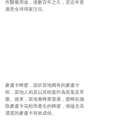
作醫藥用途，達數百年之久，至近年更
廣受全球用家注目。
麥盧卡蜂蜜，源於當地獨有的麥盧卡
樹，當地人初其以其樹葉作為茶葉及草
藥。後來，當地養蜂業發展，蜜蜂在攝
取麥盧卡花粉而產生的蜂蜜，便蘊含高
濃度的麥盧卡有效成份。