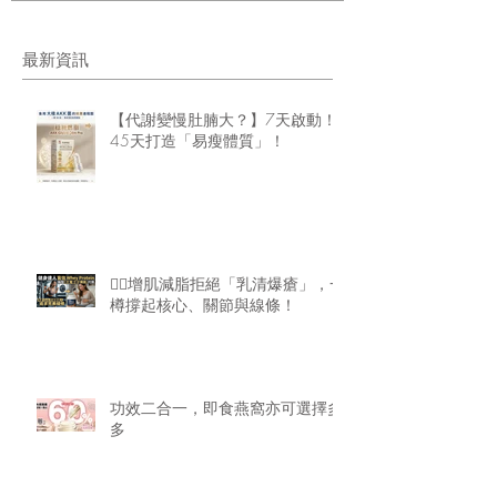
最新資訊
【代謝變慢肚腩大？】7天啟動！
45天打造「易瘦體質」！
🏋️‍♂️增肌減脂拒絕「乳清爆瘡」，一
樽撐起核心、關節與線條！
功效二合一，即食燕窩亦可選擇多
多