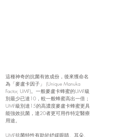
這種神奇的抗菌有效成份，後來獲命名
為「麥盧卡因子」 (Unique Manuka 
Factor, UMF)。一般麥盧卡蜂蜜的UMF級
別最少已達10，較一般蜂蜜高出一倍； 
UMF級別達15的高濃度麥盧卡蜂蜜更具
能強效抗菌，達20者更可用作特定醫療
用途。
UMF抗菌特性有助於紓緩眼睛、耳朵、