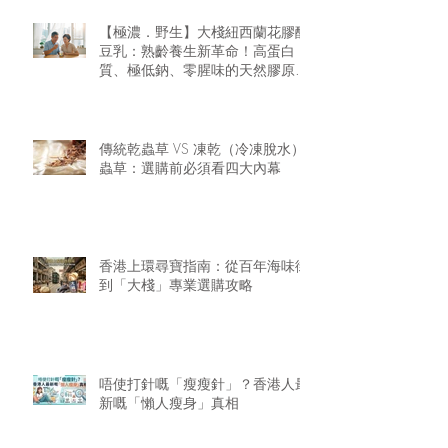
【極濃．野生】大棧紐西蘭花膠醇
豆乳：熟齡養生新革命！高蛋白
質、極低鈉、零腥味的天然膠原精
華
傳統乾蟲草 VS 凍乾（冷凍脫水）
蟲草：選購前必須看四大內幕
香港上環尋寶指南：從百年海味街
到「大棧」專業選購攻略
唔使打針嘅「瘦瘦針」？香港人最
新嘅「懶人瘦身」真相