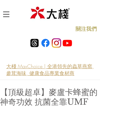
​關注我們
大棧 MaxChoice | 全港領先的蟲草燕窩,
參茸海味, 健康食品專業食材商
【頂級超卓】麥盧卡蜂蜜的
神奇功效 抗菌全靠UMF