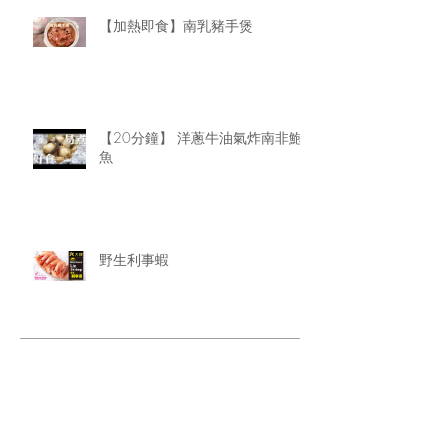
【加熱即食】南乳豬手煲
【20分鐘】 洋蔥牛油氣炸南非鮑
魚
野生利事蝦