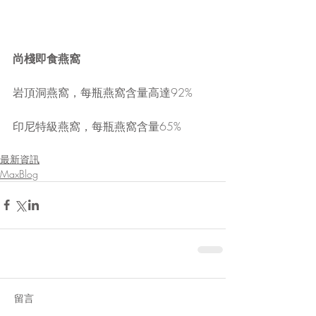
尚棧即食燕窩
岩頂洞燕窩，每瓶燕窩含量高達92%
印尼特級燕窩，每瓶燕窩含量65%
最新資訊
MaxBlog
留言