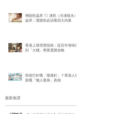
華
傳統乾蟲草 VS 凍乾（冷凍脫水）
蟲草：選購前必須看四大內幕
香港上環尋寶指南：從百年海味街
到「大棧」專業選購攻略
唔使打針嘅「瘦瘦針」？香港人最
新嘅「懶人瘦身」真相
最新食譜