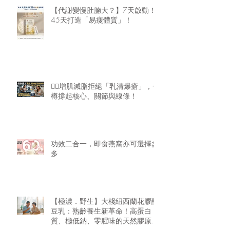
【代謝變慢肚腩大？】7天啟動！
45天打造「易瘦體質」！
🏋️‍♂️增肌減脂拒絕「乳清爆瘡」，一
樽撐起核心、關節與線條！
功效二合一，即食燕窩亦可選擇多
多
【極濃．野生】大棧紐西蘭花膠醇
豆乳：熟齡養生新革命！高蛋白
質、極低鈉、零腥味的天然膠原精