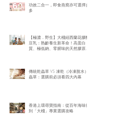
功效二合一，即食燕窩亦可選擇多
多
【極濃．野生】大棧紐西蘭花膠醇
豆乳：熟齡養生新革命！高蛋白
質、極低鈉、零腥味的天然膠原精
華
傳統乾蟲草 VS 凍乾（冷凍脫水）
蟲草：選購前必須看四大內幕
香港上環尋寶指南：從百年海味街
到「大棧」專業選購攻略