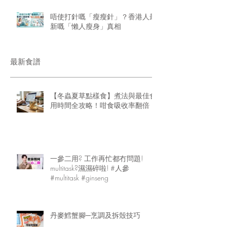
唔使打針嘅「瘦瘦針」？香港人最
新嘅「懶人瘦身」真相
最新食譜
【冬蟲夏草點樣食】煮法與最佳食
用時間全攻略！咁食吸收率翻倍
一參二用? 工作再忙都冇問題!
multitask?濕濕碎啦! #人參
#multitask #ginseng
丹麥鱈蟹腳─烹調及拆殼技巧