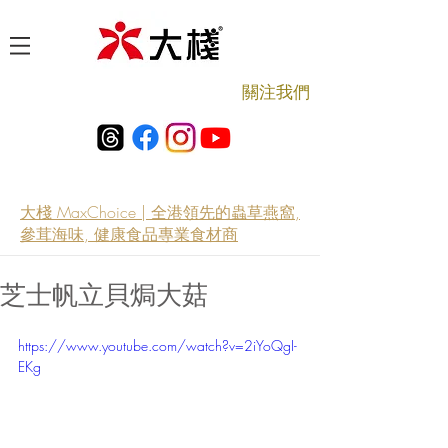
​關注我們
大棧 MaxChoice | 全港領先的蟲草燕窩,
參茸海味, 健康食品專業食材商
芝士帆立貝焗大菇
https://www.youtube.com/watch?v=2iYoQgI-
EKg