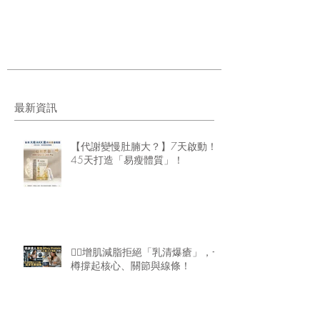
最新資訊
【代謝變慢肚腩大？】7天啟動！
45天打造「易瘦體質」！
🏋️‍♂️增肌減脂拒絕「乳清爆瘡」，一
樽撐起核心、關節與線條！