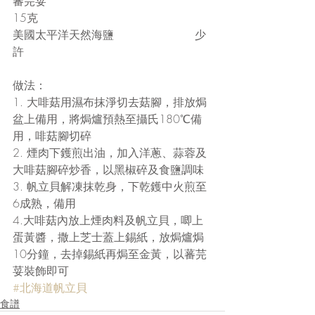
蕃芫荽                                               
15克
美國太平洋天然海鹽                       少
許
做法：
1. 大啡菇用濕布抹淨切去菇腳，排放焗
盆上備用，將焗爐預熱至攝氏180℃備
用，啡菇腳切碎
2. 煙肉下鑊煎出油，加入洋蔥、蒜蓉及
大啡菇腳碎炒香，以黑椒碎及食鹽調味
3. 帆立貝解凍抹乾身，下乾鑊中火煎至
6成熟，備用
4.大啡菇內放上煙肉料及帆立貝，唧上
蛋黃醬，撒上芝士蓋上錫紙，放焗爐焗
10分鐘，去掉錫紙再焗至金黃，以蕃芫
荽裝飾即可
#北海道帆立貝
食譜