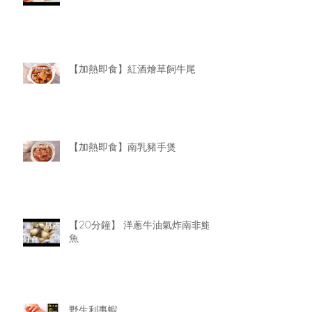
【加熱即食】紅酒燴草飼牛尾
【加熱即食】南乳豬手煲
【20分鐘】 洋蔥牛油氣炸南非鮑
魚
野生利事蝦