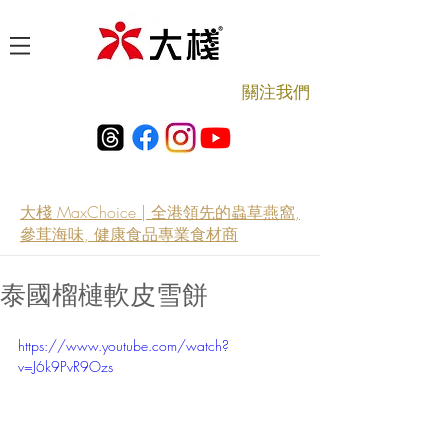
​關注我們
大棧 MaxChoice | 全港領先的蟲草燕窩,
參茸海味, 健康食品專業食材商
泰國榴槤軟皮雪餅
https://www.youtube.com/watch?
v=J6k9PvR9Ozs