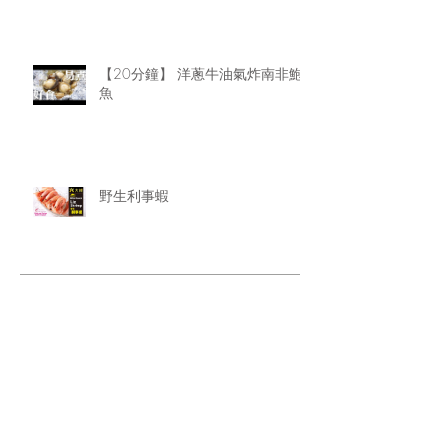
【20分鐘】 洋蔥牛油氣炸南非鮑
魚
野生利事蝦