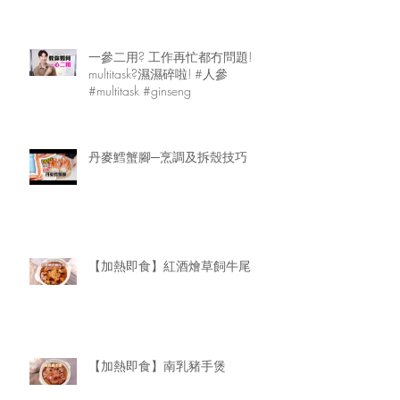
一參二用? 工作再忙都冇問題!
multitask?濕濕碎啦! #人參
#multitask #ginseng
丹麥鱈蟹腳─烹調及拆殼技巧
【加熱即食】紅酒燴草飼牛尾
【加熱即食】南乳豬手煲