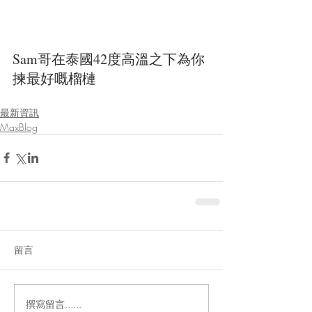
Sam哥在泰國42度高溫之下為你
揀最好嘅榴槤
最新資訊
MaxBlog
留言
撰寫留言......