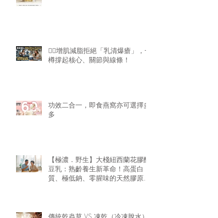
🏋️‍♂️增肌減脂拒絕「乳清爆瘡」，一
樽撐起核心、關節與線條！
功效二合一，即食燕窩亦可選擇多
多
【極濃．野生】大棧紐西蘭花膠醇
豆乳：熟齡養生新革命！高蛋白
質、極低鈉、零腥味的天然膠原精
華
傳統乾蟲草 VS 凍乾（冷凍脫水）