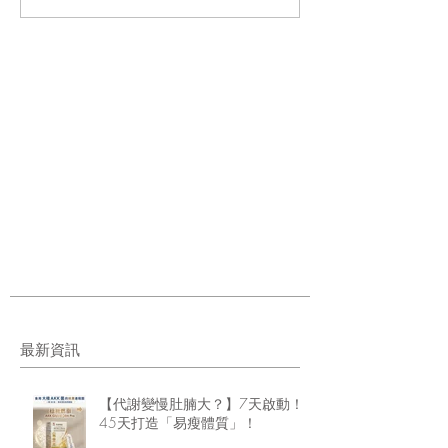
最新資訊
【代謝變慢肚腩大？】7天啟動！
45天打造「易瘦體質」！