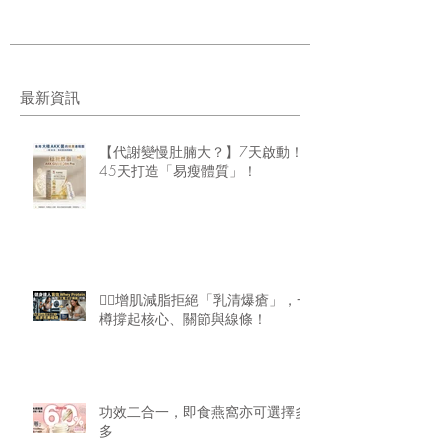
最新資訊
【代謝變慢肚腩大？】7天啟動！
45天打造「易瘦體質」！
🏋️‍♂️增肌減脂拒絕「乳清爆瘡」，一
樽撐起核心、關節與線條！
功效二合一，即食燕窩亦可選擇多
多