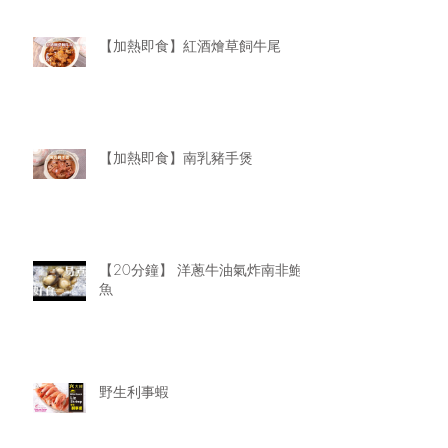
【加熱即食】紅酒燴草飼牛尾
【加熱即食】南乳豬手煲
【20分鐘】 洋蔥牛油氣炸南非鮑
魚
野生利事蝦