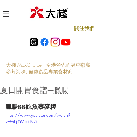
​關注我們
大棧 MaxChoice | 全港領先的蟲草燕窩,
參茸海味, 健康食品專業食材商
夏日開胃食譜─臘腸
臘腸BB鮑魚藜麥糭
https://www.youtube.com/watch?
v=MFjB95oYTOY