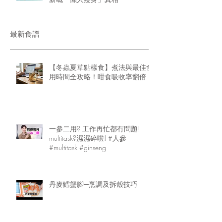
最新食譜
【冬蟲夏草點樣食】煮法與最佳食
用時間全攻略！咁食吸收率翻倍
一參二用? 工作再忙都冇問題!
multitask?濕濕碎啦! #人參
#multitask #ginseng
丹麥鱈蟹腳─烹調及拆殼技巧