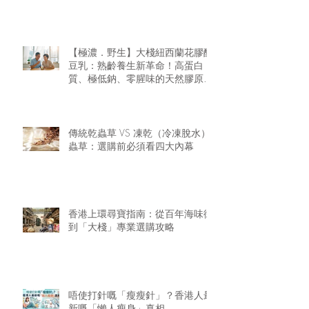
【極濃．野生】大棧紐西蘭花膠醇
豆乳：熟齡養生新革命！高蛋白
質、極低鈉、零腥味的天然膠原精
華
傳統乾蟲草 VS 凍乾（冷凍脫水）
蟲草：選購前必須看四大內幕
香港上環尋寶指南：從百年海味街
到「大棧」專業選購攻略
唔使打針嘅「瘦瘦針」？香港人最
新嘅「懶人瘦身」真相