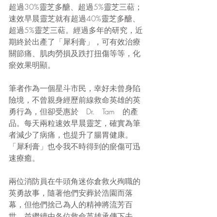
超過30%靈芝多醣、超過5%靈芝三萜；
速效早晨靈芝就有超過40%靈芝多醣、
超過5%靈芝三萜。經過多年的研究，近
期終於出產了「犀利膏」，可有效治療
關節痛、肌肉勞損及跌打扭傷等等，化
瘀效果明顯。
筆者作為一個星斗市民，幸好未曾身陷
險境，不曾親身經歷前線救命英雄的英
勇行為，但卻受惠於　Dr.　Tam　的產
品。每天兩粒速效早晨靈芝，確實為筆
者減少了病痛，也提升了腸胃健康。
「犀利膏」也令我不時得到的瘀傷可迅
速療癒。
兩位消防員在牛頭角迷你倉救火殉職的
英勇故事，隨著他們安葬於浩園而落
幕，但他們捨己為人的精神將流芳百
世，並繼續由各位救命英雄承傳下去。