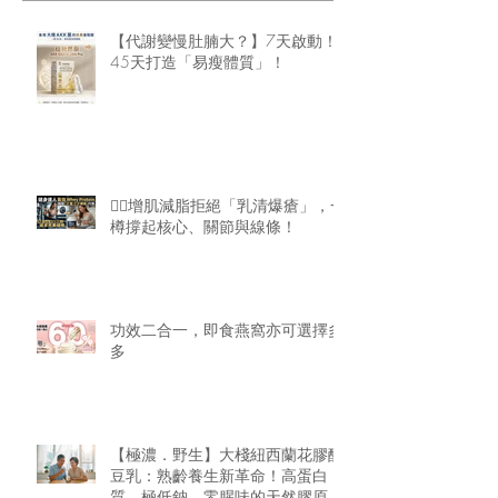
【代謝變慢肚腩大？】7天啟動！
45天打造「易瘦體質」！
🏋️‍♂️增肌減脂拒絕「乳清爆瘡」，一
樽撐起核心、關節與線條！
功效二合一，即食燕窩亦可選擇多
多
【極濃．野生】大棧紐西蘭花膠醇
豆乳：熟齡養生新革命！高蛋白
質、極低鈉、零腥味的天然膠原精