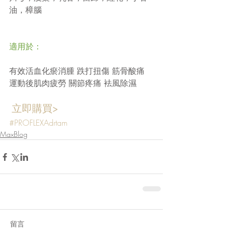
油，樟腦
適用於：
有效活血化瘀消腫 跌打扭傷 筋骨酸痛 
運動後肌肉疲勞 關節疼痛 袪風除濕
 立即購買> 
#PROFLEXAdrtam
MaxBlog
留言