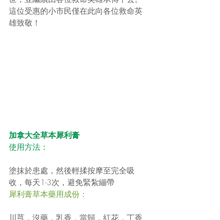
這位受惠的小市民僅在此向各位救命英
雄致敬！
加拿大全草本犀利膏
使用方法：
塗抹於患處，然後輕揉按摩至完全吸
收，每天1-3次，避免緊紮繃帶
犀利膏草本藥用成份：
川芎，沒藥，乳香，當歸，紅花，丁香