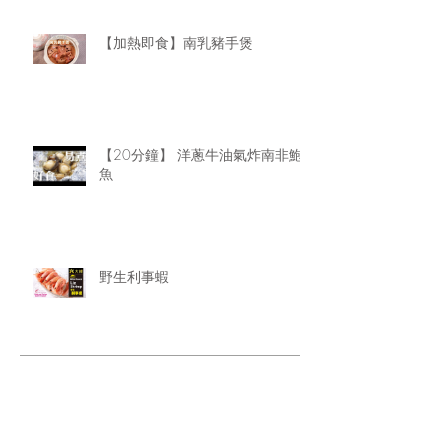
【加熱即食】南乳豬手煲
【20分鐘】 洋蔥牛油氣炸南非鮑
魚
野生利事蝦