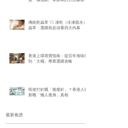
華
傳統乾蟲草 VS 凍乾（冷凍脫水）
蟲草：選購前必須看四大內幕
香港上環尋寶指南：從百年海味街
到「大棧」專業選購攻略
唔使打針嘅「瘦瘦針」？香港人最
新嘅「懶人瘦身」真相
最新食譜