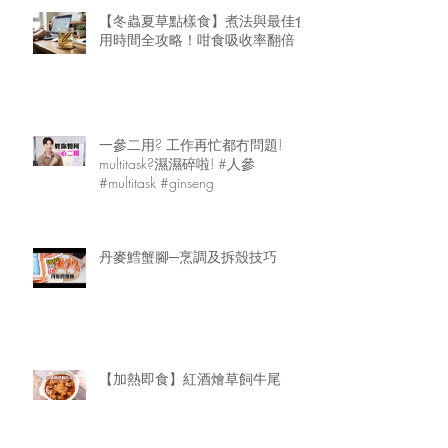
【冬蟲夏草點樣食】煮法與最佳食
用時間全攻略！咁食吸收率翻倍
一參二用? 工作再忙都冇問題!
multitask?濕濕碎啦! #人參
#multitask #ginseng
丹麥鱈蟹腳─烹調及拆殼技巧
【加熱即食】紅酒燴草飼牛尾