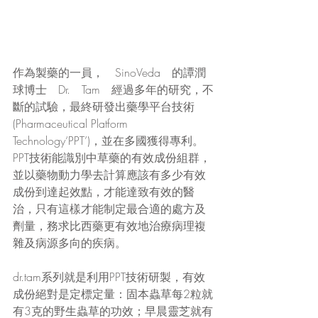
作為製藥的一員，　SinoVeda　的譚潤
球博士　Dr.　Tam　經過多年的研究，不
斷的試驗，最終研發出藥學平台技術
(Pharmaceutical Platform 
Technology‘PPT’)，並在多國獲得專利。
PPT技術能識別中草藥的有效成份組群，
並以藥物動力學去計算應該有多少有效
成份到達起效點，才能達致有效的醫
治，只有這樣才能制定最合適的處方及
劑量，務求比西藥更有效地治療病理複
雜及病源多向的疾病。
dr.tam系列就是利用PPT技術研製，有效
成份絕對是定標定量：固本蟲草每2粒就
有3克的野生蟲草的功效；早晨靈芝就有