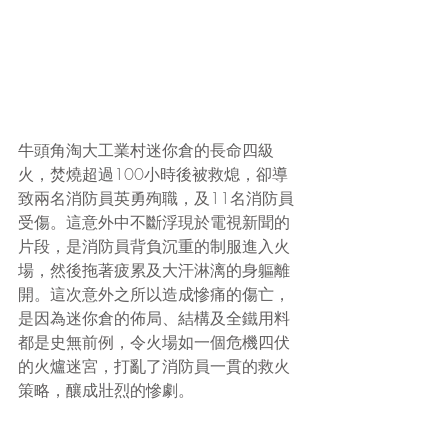
牛頭角淘大工業村迷你倉的長命四級
火，焚燒超過100小時後被救熄，卻導
致兩名消防員英勇殉職，及11名消防員
受傷。這意外中不斷浮現於電視新聞的
片段，是消防員背負沉重的制服進入火
場，然後拖著疲累及大汗淋漓的身軀離
開。這次意外之所以造成慘痛的傷亡，
是因為迷你倉的佈局、結構及全鐵用料
都是史無前例，令火場如一個危機四伏
的火爐迷宮，打亂了消防員一貫的救火
策略，釀成壯烈的慘劇。