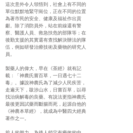
這次意外令人領悟到，社會上有不同的
單位默默地緊守崗位，正在不同的位置
為著市民的安全、健康及福祉作出貢
獻。除了消防員外，站在前線還有警
察、醫護人員、救急扶危的部隊等；在
後勤支援的其實還有查找解決辦法的隊
伍，例如研發治療技術及藥物的研究人
員。
製藥人的偉大，早在《茶經》就有記
載：「神農氏嘗百草，一日遇七十二
毒」。據說神農氏為了減少人民疾苦，
走遍天下，跋涉山水，日嘗百草，以尋
找治病解毒的良藥。有說法更指神農氏
最後更因試藥而斷腸而死，起源自他的
《神農本草經》，就成為中醫四大經典
著作之一。
前人的努力，為後人鎖定有療效的中