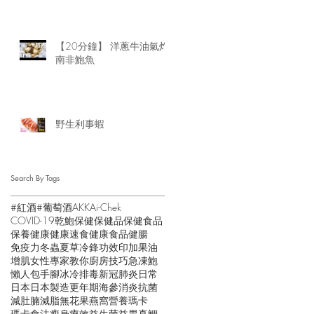
【20分鐘】 洋蔥牛油氣炸
南非鮑魚
野生利事蝦
Search By Tags
#紅酒
#葡萄酒
AKK
Ai-Chek
COVID-19
乾鮑
保健
保健品
保健食品
保養
健康
健康速食
健康食品
健腸
免疫力
冬蟲夏草
冷鋒
功效
印加果油
增肌
女性
專家教你
廚房技巧
急凍鮑
懶人包
手腳冰冷
排毒
新冠肺炎
日常
日本
日本製造
更年期
海參
消炎抗菌
減肚腩
減脂
無花果
燕窩
營養
瑪卡
瑪卡食法
瘦身
療效
益生菌
益胃
真鯛