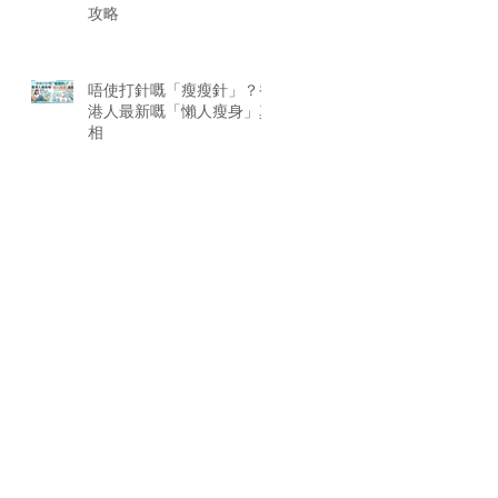
攻略
唔使打針嘅「瘦瘦針」？香
港人最新嘅「懶人瘦身」真
相