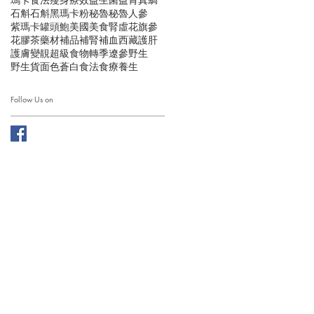
石斛
石斛黑瑪卡粉
秘魯
秘魯人參
紫瑪卡
罐頭鮑
美國
美食
腎虛
花旗參
花膠
茶
藥材
補品
補腎
補血
西藏
護肝
護膚
變靚
超級食物
轉季
遼參
野生
野生貨
面色蒼白
食法
食療
養生
Follow Us on
ation Limited. ALL RIGHTS RESERVED.