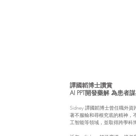
譚國韜博士讚賞
AI PPT開發藥解 為患者
Sidney 譚國韜博士曾任
著不服輸和尋根究底的精神，
工智能等領域，並取得跨學科