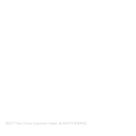
廣優惠。
©2026 Max Choice Corpor
©2017 Max Choice Corporation Limited. ALL RIGHTS RESERVED.