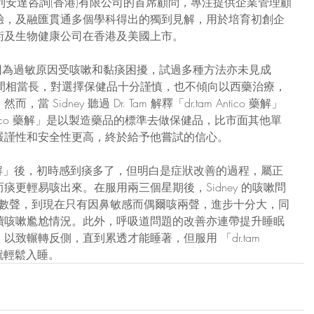
擔任利安達咨詢(香港)有限公司的首席顧問，專注提供企業管理顧
驗，及融匯貫通多個學科得出的獨到見解，用於培育初創企
術及生物健康公司在香港及美國上市。
時間因為過敏原因受咳嗽和黏痰困擾，試過多種方法亦未見成
域的時間相當長，對選擇保健品十分謹慎，也不傾向以西藥治療，
idney 聽過 Dr. Tam 解釋「dr.tam Antico 藥解」
Antico 藥解」是以製造藥品的標準去做保健品，比市面其他單
嚴謹性和安全性更高，終於給予他嘗試的信心。
Antico 藥解」後，初時感到痰多了，但明白是症狀改善的過程，屬正
痰更輕易咳出來。在服用兩三個星期後，Sidney 的咳嗽問
十數聲，到現在只有因鼻敏感而偶爾咳兩聲，進步十分大，同
續咳嗽尷尬情況。此外，呼吸道問題的改善亦連帶提升睡眠
致輾轉反側，直到累透才能睡著，但服用 「dr.tam 
下就輕鬆入睡。