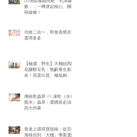
🏋️‍♂️增肌減脂拒絕「乳清爆
瘡」，一樽撐起核心、關節
與線條！
功效二合一，即食燕窩亦可
選擇多多
【極濃．野生】大棧紐西蘭
花膠醇豆乳：熟齡養生新革
命！高蛋白質、極低鈉、零
腥味的天然膠原精華
傳統乾蟲草 VS 凍乾（冷凍
脫水）蟲草：選購前必須看
四大內幕
香港上環尋寶指南：從百年
海味街到「大棧」專業選購