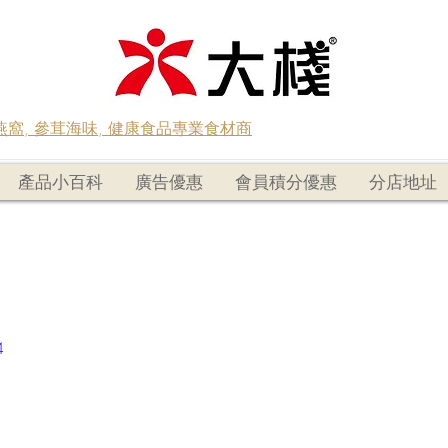
蟲草燕窩, 參茸海味, 健康食品專業食材商
產品小百科
廣告優惠
會員積分優惠
分店地址
4