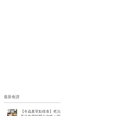
最新食譜
【冬蟲夏草點樣食】煮法與