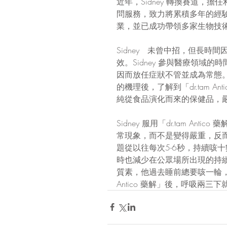
近年，Sidney 轉換賽道，
問服務，致力將累積多年的經
業，並已成功帶領多家生物技
Sidney　未曾中招，但長
效。Sidney 參與醫療領
因而放任症狀不管並成為常態。然而，當 S
的機理後，了解到「dr.tam 
純從食品演化而來的保健品，
Sidney 服用「dr.tam 
常現象，而不是變得嚴重，反而
題從以往每次5-6秒，持續咳
時也減少在公眾場所出現的持
質素，他過去睡前總要咳一輪，以
Antico 藥解」後，呼吸兩三