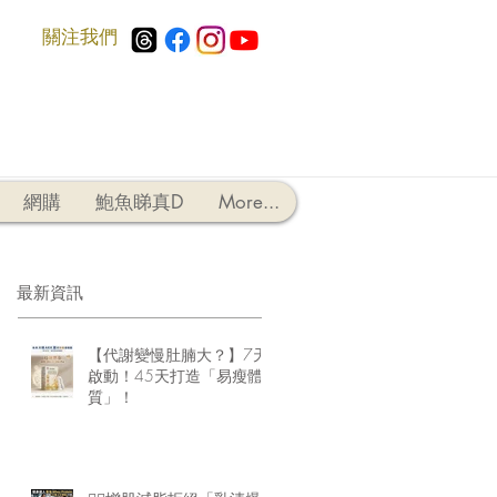
​關注我們
網購
鮑魚睇真D
More...
最新資訊
【代謝變慢肚腩大？】7天
啟動！45天打造「易瘦體
質」！