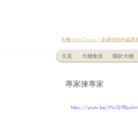
大棧 MaxChoice | 全港領先的
主頁
大棧會員
關於大棧
專家揀專家
https://youtu.be/Wu5L9Bpclm