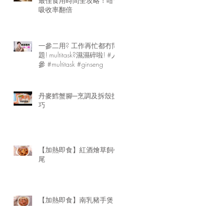
最佳食用時間全攻略！咁食
吸收率翻倍
一參二用? 工作再忙都冇問
題! multitask?濕濕碎啦! #人
參 #multitask #ginseng
丹麥鱈蟹腳─烹調及拆殼技
巧
【加熱即食】紅酒燴草飼牛
尾
【加熱即食】南乳豬手煲