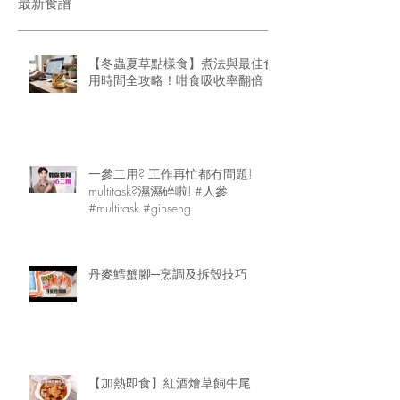
最新食譜
【冬蟲夏草點樣食】煮法與最佳食
用時間全攻略！咁食吸收率翻倍
一參二用? 工作再忙都冇問題!
multitask?濕濕碎啦! #人參
#multitask #ginseng
丹麥鱈蟹腳─烹調及拆殼技巧
【加熱即食】紅酒燴草飼牛尾