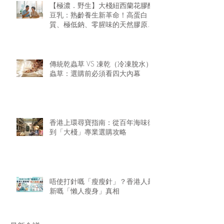
【極濃．野生】大棧紐西蘭花膠醇
豆乳：熟齡養生新革命！高蛋白
質、極低鈉、零腥味的天然膠原精
華
傳統乾蟲草 VS 凍乾（冷凍脫水）
蟲草：選購前必須看四大內幕
香港上環尋寶指南：從百年海味街
到「大棧」專業選購攻略
唔使打針嘅「瘦瘦針」？香港人最
新嘅「懶人瘦身」真相