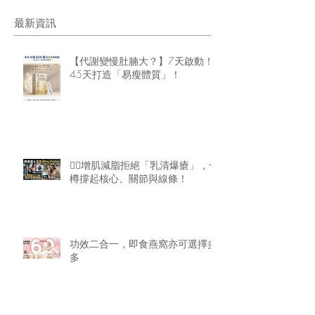
最新資訊
【代謝變慢肚腩大？】7天啟動！
45天打造「易瘦體質」！
🏋️‍♂️增肌減脂拒絕「乳清爆瘡」，一
樽撐起核心、關節與線條！
功效二合一，即食燕窩亦可選擇多
多