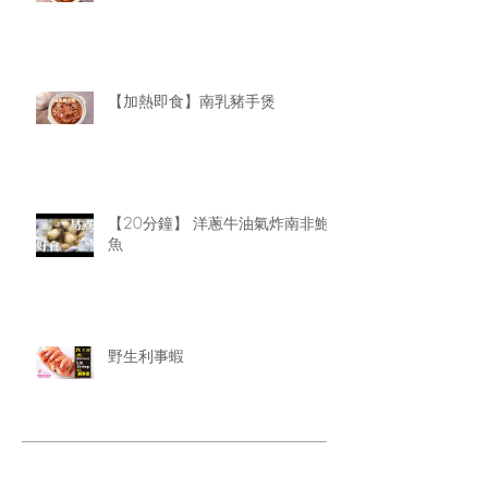
【加熱即食】南乳豬手煲
【20分鐘】 洋蔥牛油氣炸南非鮑
魚
野生利事蝦