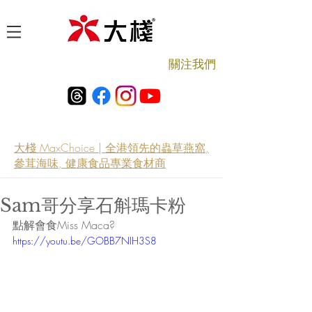
​關注我們
大棧 MaxChoice | 全港領先的蟲草燕窩,
參茸海味, 健康食品專業食材商
Sam哥分享石斛瑪卡粉
點解會食Miss Maca?
https://youtu.be/GOBB7NIH3S8