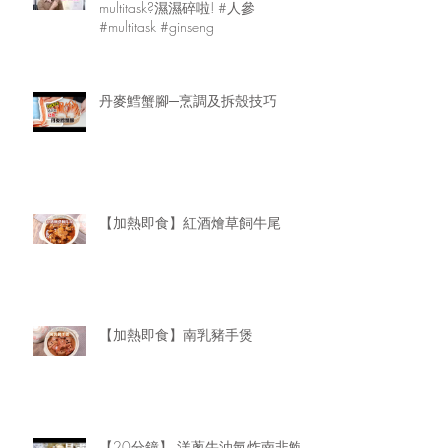
multitask?濕濕碎啦! #人參
#multitask #ginseng
丹麥鱈蟹腳─烹調及拆殼技巧
【加熱即食】紅酒燴草飼牛尾
【加熱即食】南乳豬手煲
【20分鐘】 洋蔥牛油氣炸南非鮑