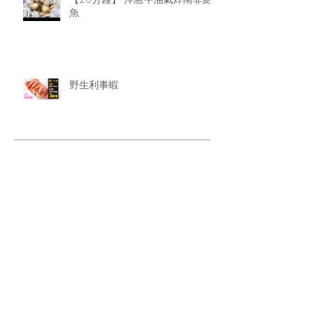
魚
野生利事蝦