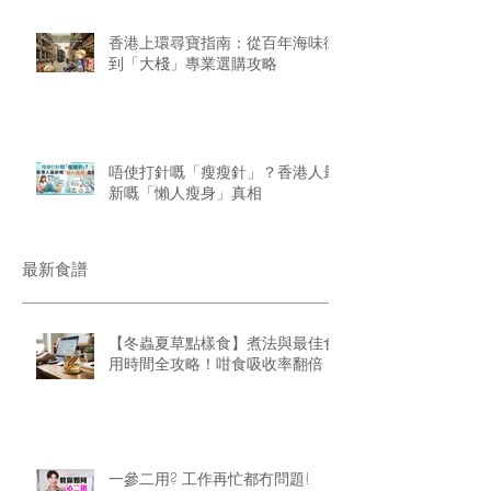
香港上環尋寶指南：從百年海味街
到「大棧」專業選購攻略
唔使打針嘅「瘦瘦針」？香港人最
新嘅「懶人瘦身」真相
最新食譜
【冬蟲夏草點樣食】煮法與最佳食
用時間全攻略！咁食吸收率翻倍
一參二用? 工作再忙都冇問題!