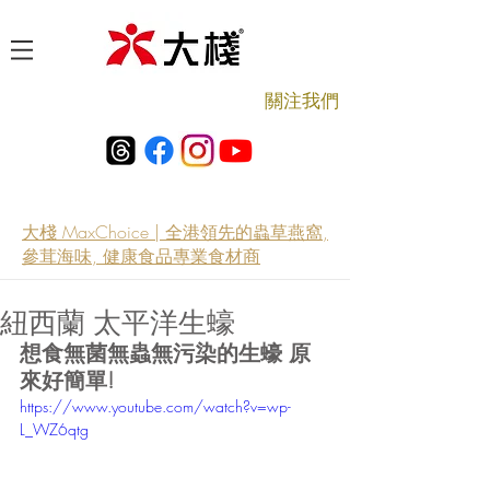
​關注我們
大棧 MaxChoice | 全港領先的蟲草燕窩,
參茸海味, 健康食品專業食材商
紐西蘭 太平洋生蠔
想食無菌無蟲無污染的生蠔 原
來好簡單!
https://www.youtube.com/watch?v=wp-
L_WZ6qtg