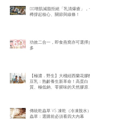
🏋️‍♂️增肌減脂拒絕「乳清爆瘡」，一
樽撐起核心、關節與線條！
功效二合一，即食燕窩亦可選擇多
多
【極濃．野生】大棧紐西蘭花膠醇
豆乳：熟齡養生新革命！高蛋白
質、極低鈉、零腥味的天然膠原精
華
傳統乾蟲草 VS 凍乾（冷凍脫水）
蟲草：選購前必須看四大內幕