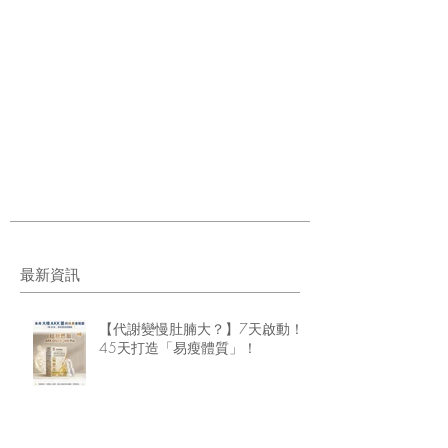
最新資訊
【代謝變慢肚腩大？】7天啟動！
45天打造「易瘦體質」！