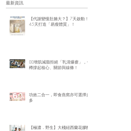
最新資訊
【代謝變慢肚腩大？】7天啟動！
45天打造「易瘦體質」！
🏋️‍♂️增肌減脂拒絕「乳清爆瘡」，一
樽撐起核心、關節與線條！
功效二合一，即食燕窩亦可選擇多
多
【極濃．野生】大棧紐西蘭花膠醇