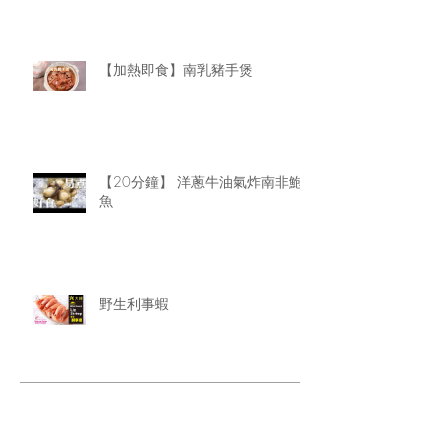
【加熱即食】南乳豬手煲
【20分鐘】 洋蔥牛油氣炸南非鮑
魚
野生利事蝦