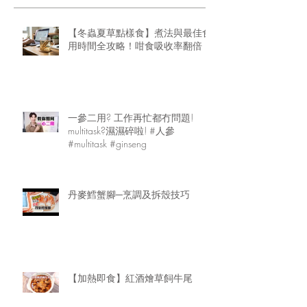
【冬蟲夏草點樣食】煮法與最佳食
用時間全攻略！咁食吸收率翻倍
一參二用? 工作再忙都冇問題!
multitask?濕濕碎啦! #人參
#multitask #ginseng
丹麥鱈蟹腳─烹調及拆殼技巧
【加熱即食】紅酒燴草飼牛尾