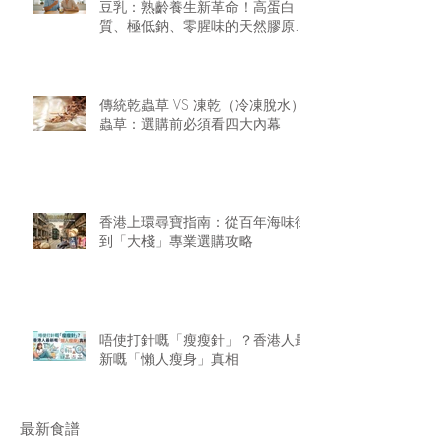
豆乳：熟齡養生新革命！高蛋白
質、極低鈉、零腥味的天然膠原精
華
傳統乾蟲草 VS 凍乾（冷凍脫水）
蟲草：選購前必須看四大內幕
香港上環尋寶指南：從百年海味街
到「大棧」專業選購攻略
唔使打針嘅「瘦瘦針」？香港人最
新嘅「懶人瘦身」真相
最新食譜