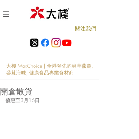
​關注我們
大棧 MaxChoice | 全港領先的蟲草燕窩,
參茸海味, 健康食品專業食材商
開倉散貨
優惠至3月16日