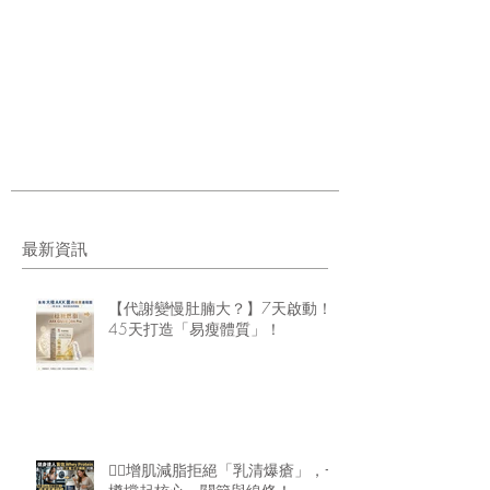
最新資訊
【代謝變慢肚腩大？】7天啟動！
45天打造「易瘦體質」！
🏋️‍♂️增肌減脂拒絕「乳清爆瘡」，一