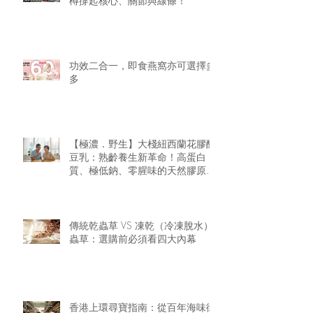
樽撐起核心、關節與線條！
功效二合一，即食燕窩亦可選擇多
多
【極濃．野生】大棧紐西蘭花膠醇
豆乳：熟齡養生新革命！高蛋白
質、極低鈉、零腥味的天然膠原精
華
傳統乾蟲草 VS 凍乾（冷凍脫水）
蟲草：選購前必須看四大內幕
香港上環尋寶指南：從百年海味街