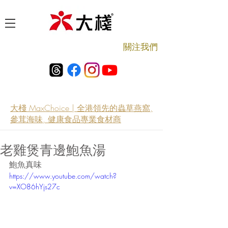
​關注我們
大棧 MaxChoice | 全港領先的蟲草燕窩,
參茸海味, 健康食品專業食材商
老雞煲青邊鮑魚湯
鮑魚真味
https://www.youtube.com/watch?
v=XO86hYjs27c