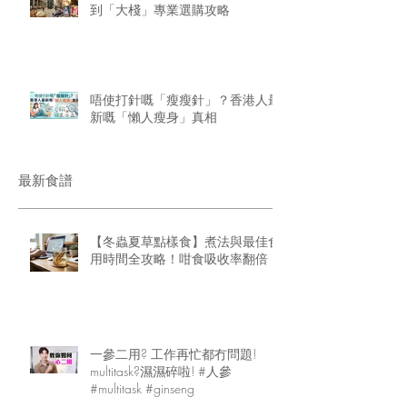
到「大棧」專業選購攻略
唔使打針嘅「瘦瘦針」？香港人最
新嘅「懶人瘦身」真相
最新食譜
【冬蟲夏草點樣食】煮法與最佳食
用時間全攻略！咁食吸收率翻倍
一參二用? 工作再忙都冇問題!
multitask?濕濕碎啦! #人參
#multitask #ginseng