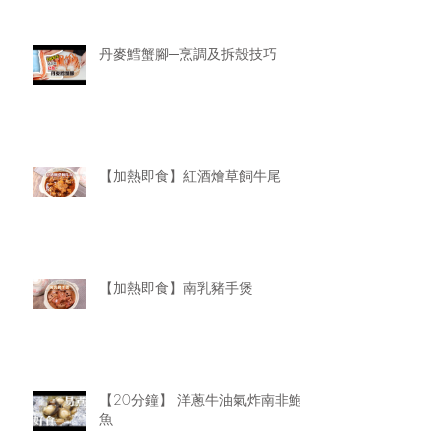
丹麥鱈蟹腳─烹調及拆殼技巧
【加熱即食】紅酒燴草飼牛尾
【加熱即食】南乳豬手煲
【20分鐘】 洋蔥牛油氣炸南非鮑
魚