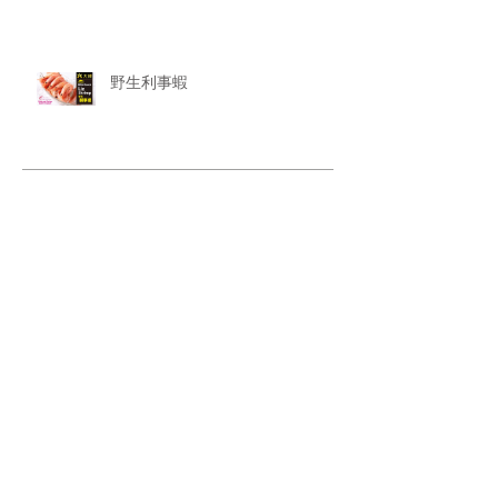
野生利事蝦