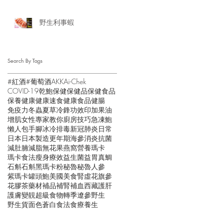
野生利事蝦
Search By Tags
#紅酒
#葡萄酒
AKK
Ai-Chek
COVID-19
乾鮑
保健
保健品
保健食品
保養
健康
健康速食
健康食品
健腸
免疫力
冬蟲夏草
冷鋒
功效
印加果油
增肌
女性
專家教你
廚房技巧
急凍鮑
懶人包
手腳冰冷
排毒
新冠肺炎
日常
日本
日本製造
更年期
海參
消炎抗菌
減肚腩
減脂
無花果
燕窩
營養
瑪卡
瑪卡食法
瘦身
療效
益生菌
益胃
真鯛
石斛
石斛黑瑪卡粉
秘魯
秘魯人參
紫瑪卡
罐頭鮑
美國
美食
腎虛
花旗參
花膠
茶
藥材
補品
補腎
補血
西藏
護肝
護膚
變靚
超級食物
轉季
遼參
野生
野生貨
面色蒼白
食法
食療
養生