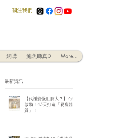
​關注我們
網購
鮑魚睇真D
More...
最新資訊
【代謝變慢肚腩大？】7天
啟動！45天打造「易瘦體
質」！