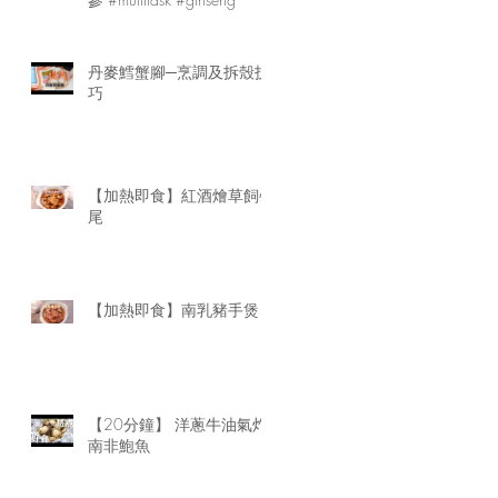
丹麥鱈蟹腳─烹調及拆殼技
巧
【加熱即食】紅酒燴草飼牛
尾
【加熱即食】南乳豬手煲
【20分鐘】 洋蔥牛油氣炸
南非鮑魚