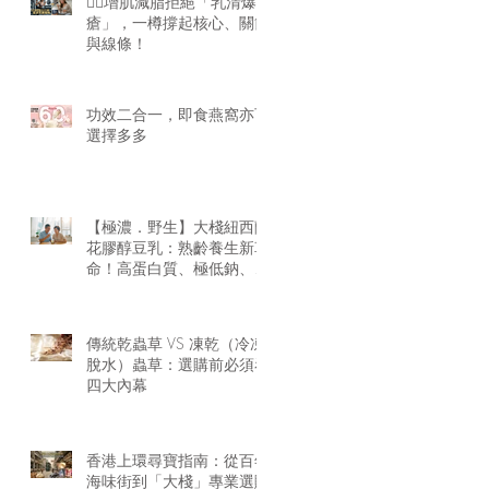
🏋️‍♂️增肌減脂拒絕「乳清爆
瘡」，一樽撐起核心、關節
與線條！
功效二合一，即食燕窩亦可
選擇多多
【極濃．野生】大棧紐西蘭
花膠醇豆乳：熟齡養生新革
命！高蛋白質、極低鈉、零
腥味的天然膠原精華
傳統乾蟲草 VS 凍乾（冷凍
脫水）蟲草：選購前必須看
四大內幕
香港上環尋寶指南：從百年
海味街到「大棧」專業選購