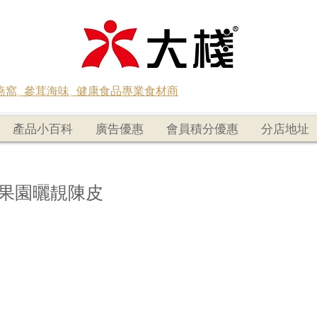
蟲草燕窩, 參茸海味, 健康食品專業食材商
產品小百科
廣告優惠
會員積分優惠
分店地址
線果園曬靚陳皮