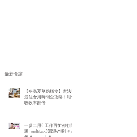
最新食譜
【冬蟲夏草點樣食】煮法與
最佳食用時間全攻略！咁食
吸收率翻倍
一參二用? 工作再忙都冇問
題! multitask?濕濕碎啦! #人
參 #multitask #ginseng