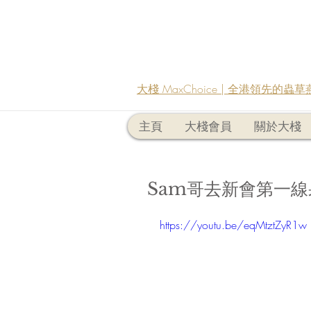
大棧 MaxChoice | 全港領先的
主頁
大棧會員
關於大棧
Sam哥去新會第一
https://youtu.be/eqMtztZyR1w