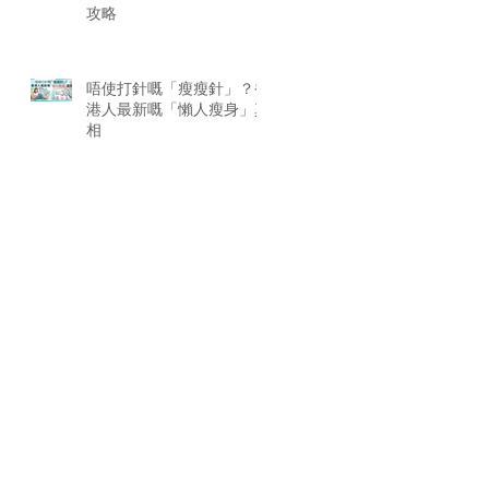
攻略
唔使打針嘅「瘦瘦針」？香
港人最新嘅「懶人瘦身」真
相