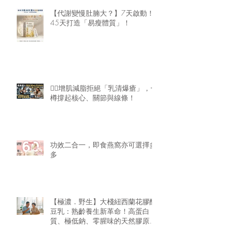
【代謝變慢肚腩大？】7天啟動！
45天打造「易瘦體質」！
🏋️‍♂️增肌減脂拒絕「乳清爆瘡」，一
樽撐起核心、關節與線條！
功效二合一，即食燕窩亦可選擇多
多
【極濃．野生】大棧紐西蘭花膠醇
豆乳：熟齡養生新革命！高蛋白
質、極低鈉、零腥味的天然膠原精