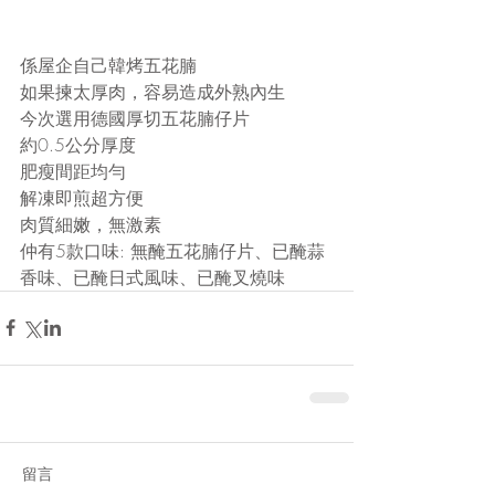
係屋企自己韓烤五花腩
如果揀太厚肉，容易造成外熟內生
今次選用德國厚切五花腩仔片
約0.5公分厚度
肥瘦間距均勻
解凍即煎超方便
肉質細嫩，無激素
仲有5款口味: 無醃五花腩仔片、已醃蒜
香味、已醃日式風味、已醃叉燒味
留言