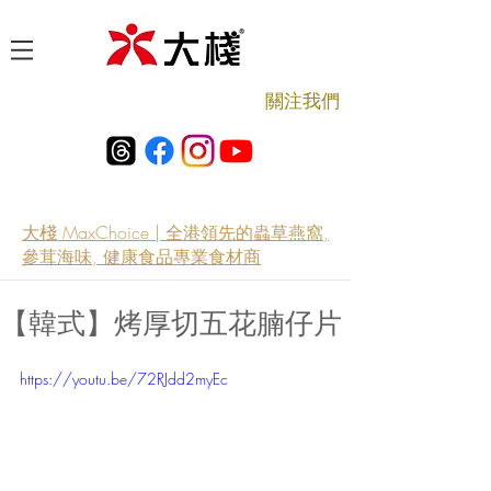
​關注我們
大棧 MaxChoice | 全港領先的蟲草燕窩,
參茸海味, 健康食品專業食材商
【韓式】烤厚切五花腩仔片
https://youtu.be/72RJdd2myEc