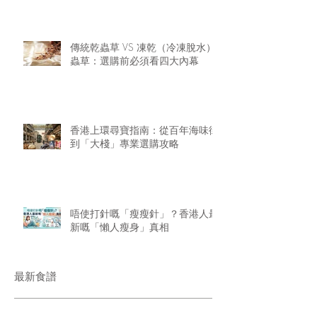
華
傳統乾蟲草 VS 凍乾（冷凍脫水）
蟲草：選購前必須看四大內幕
香港上環尋寶指南：從百年海味街
到「大棧」專業選購攻略
唔使打針嘅「瘦瘦針」？香港人最
新嘅「懶人瘦身」真相
最新食譜