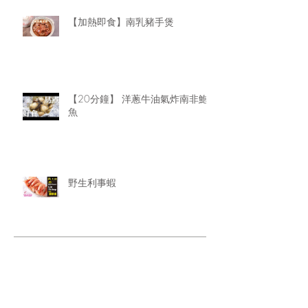
【加熱即食】南乳豬手煲
【20分鐘】 洋蔥牛油氣炸南非鮑
魚
野生利事蝦