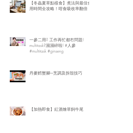
【冬蟲夏草點樣食】煮法與最佳食
用時間全攻略！咁食吸收率翻倍
一參二用? 工作再忙都冇問題!
multitask?濕濕碎啦! #人參
#multitask #ginseng
丹麥鱈蟹腳─烹調及拆殼技巧
【加熱即食】紅酒燴草飼牛尾