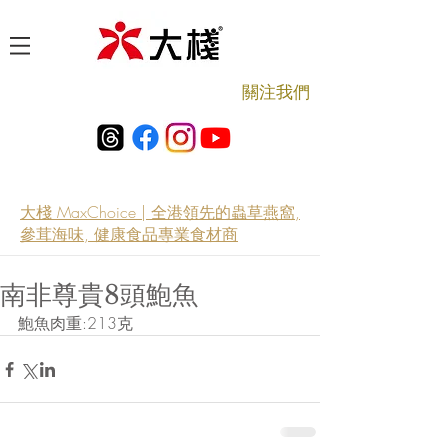
​關注我們
大棧 MaxChoice | 全港領先的蟲草燕窩,
參茸海味, 健康食品專業食材商
南非尊貴8頭鮑魚
鮑魚肉重:213克