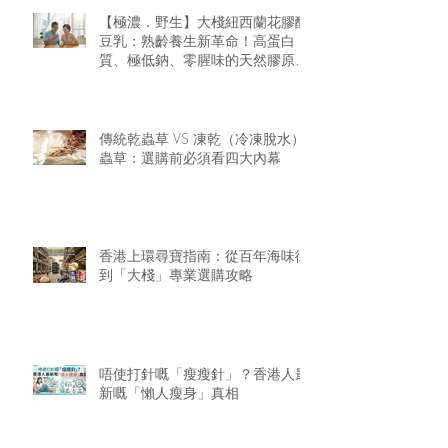
【極濃．野生】大棧紐西蘭花膠醇
豆乳：熟齡養生新革命！高蛋白
質、極低鈉、零腥味的天然膠原精
華
傳統乾蟲草 VS 凍乾（冷凍脫水）
蟲草：選購前必須看四大內幕
香港上環尋寶指南：從百年海味街
到「大棧」專業選購攻略
唔使打針嘅「瘦瘦針」？香港人最
新嘅「懶人瘦身」真相