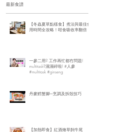
最新食譜
【冬蟲夏草點樣食】煮法與最佳食
用時間全攻略！咁食吸收率翻倍
一參二用? 工作再忙都冇問題!
multitask?濕濕碎啦! #人參
#multitask #ginseng
丹麥鱈蟹腳─烹調及拆殼技巧
【加熱即食】紅酒燴草飼牛尾