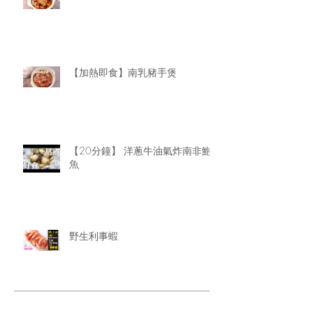
【加熱即食】南乳豬手煲
【20分鐘】 洋蔥牛油氣炸南非鮑
魚
野生利事蝦