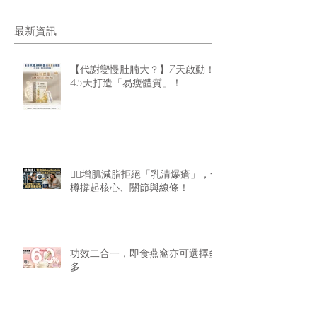
最新資訊
【代謝變慢肚腩大？】7天啟動！
45天打造「易瘦體質」！
🏋️‍♂️增肌減脂拒絕「乳清爆瘡」，一
樽撐起核心、關節與線條！
功效二合一，即食燕窩亦可選擇多
多