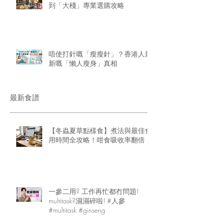
到「大棧」專業選購攻略
唔使打針嘅「瘦瘦針」？香港人最
新嘅「懶人瘦身」真相
最新食譜
【冬蟲夏草點樣食】煮法與最佳食
用時間全攻略！咁食吸收率翻倍
一參二用? 工作再忙都冇問題!
multitask?濕濕碎啦! #人參
#multitask #ginseng