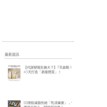
最新資訊
【代謝變慢肚腩大？】7天啟動！
45天打造「易瘦體質」！
🏋️‍♂️增肌減脂拒絕「乳清爆瘡」，一