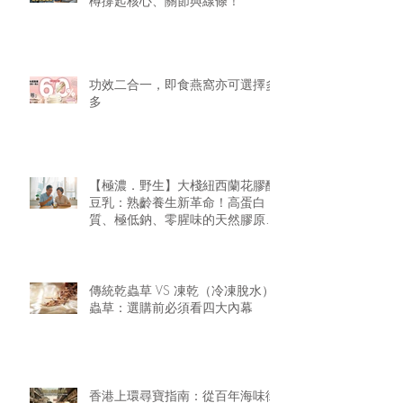
樽撐起核心、關節與線條！
功效二合一，即食燕窩亦可選擇多
多
【極濃．野生】大棧紐西蘭花膠醇
豆乳：熟齡養生新革命！高蛋白
質、極低鈉、零腥味的天然膠原精
華
傳統乾蟲草 VS 凍乾（冷凍脫水）
蟲草：選購前必須看四大內幕
香港上環尋寶指南：從百年海味街