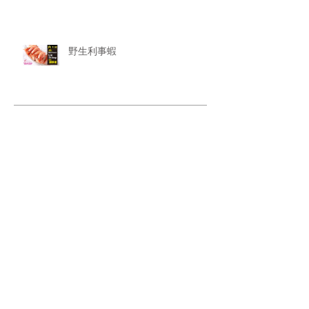
野生利事蝦