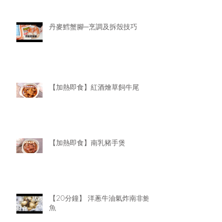
丹麥鱈蟹腳─烹調及拆殼技巧
【加熱即食】紅酒燴草飼牛尾
【加熱即食】南乳豬手煲
【20分鐘】 洋蔥牛油氣炸南非鮑
魚