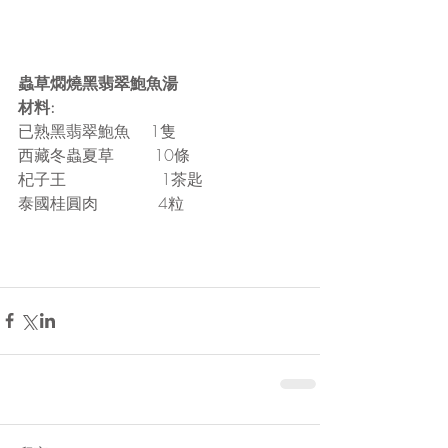
蟲草燜燒黑翡翠鮑魚湯
材料:
已熟黑翡翠鮑魚    1隻
西藏冬蟲夏草        10條
杞子王                   1茶匙
泰國桂圓肉            4粒