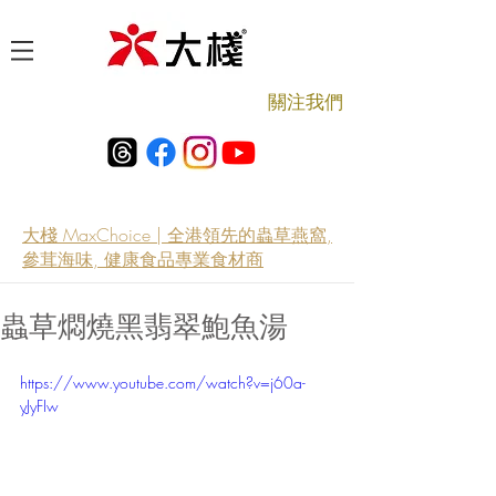
​關注我們
大棧 MaxChoice | 全港領先的蟲草燕窩,
參茸海味, 健康食品專業食材商
蟲草燜燒黑翡翠鮑魚湯
https://www.youtube.com/watch?v=j60a-
yJyFIw