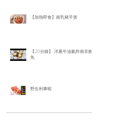
【加熱即食】南乳豬手煲
【20分鐘】 洋蔥牛油氣炸南非鮑
魚
野生利事蝦