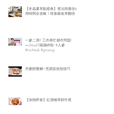
【冬蟲夏草點樣食】煮法與最佳食
用時間全攻略！咁食吸收率翻倍
一參二用? 工作再忙都冇問題!
multitask?濕濕碎啦! #人參
#multitask #ginseng
丹麥鱈蟹腳─烹調及拆殼技巧
【加熱即食】紅酒燴草飼牛尾