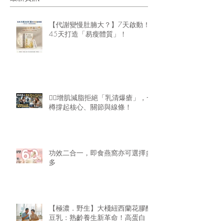
【代謝變慢肚腩大？】7天啟動！
45天打造「易瘦體質」！
🏋️‍♂️增肌減脂拒絕「乳清爆瘡」，一
樽撐起核心、關節與線條！
功效二合一，即食燕窩亦可選擇多
多
【極濃．野生】大棧紐西蘭花膠醇
豆乳：熟齡養生新革命！高蛋白