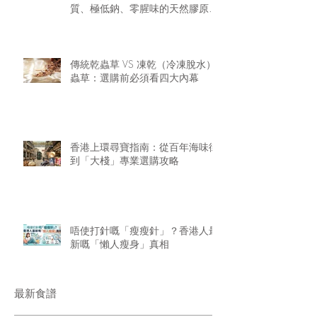
質、極低鈉、零腥味的天然膠原精
華
傳統乾蟲草 VS 凍乾（冷凍脫水）
蟲草：選購前必須看四大內幕
香港上環尋寶指南：從百年海味街
到「大棧」專業選購攻略
唔使打針嘅「瘦瘦針」？香港人最
新嘅「懶人瘦身」真相
最新食譜